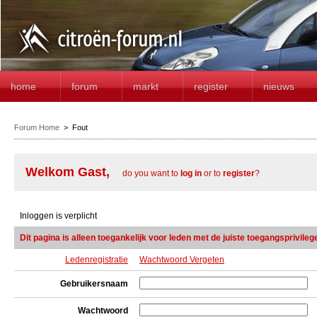
home
forum
markt
register
nieuws
Forum Home
>
Fout
Welkom Gast,
do you want to
log in
or to
register
?
Inloggen is verplicht
Dit pagina is alleen toegankelijk voor leden met de juiste toegangsprivileg
Ledenregistratie
Wachtwoord Vergeten
Gebruikersnaam
Wachtwoord