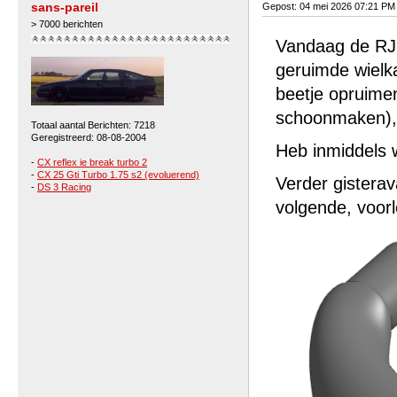
sans-pareil
Gepost: 04 mei 2026 07:21 PM
> 7000 berichten
Vandaag de RJ z
geruimde wielk
beetje opruime
schoonmaken),
Totaal aantal Berichten: 7218
Geregistreerd: 08-08-2004
Heb inmiddels w
-
CX reflex ie break turbo 2
-
CX 25 Gti Turbo 1.75 s2 (evoluerend)
Verder gisterav
-
DS 3 Racing
volgende, voorl