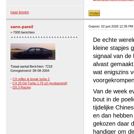
naar boven
sans-pareil
Gepost: 02 juni 2026 12:35 PM
> 7000 berichten
De echte wereld
kleine stapjes 
signaal van de
alvast gemaakt.
Totaal aantal Berichten: 7218
Geregistreerd: 08-08-2004
wat enigszins v
voorgekrompen 
-
CX reflex ie break turbo 2
-
CX 25 Gti Turbo 1.75 s2 (evoluerend)
-
DS 3 Racing
Van de week ev
bout in de poel
tijdelijke Chi
en dan hebben 
gekozen daar de
handiger om dir