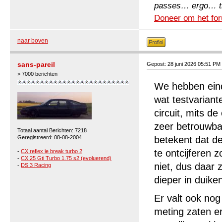
passes… ergo… the 
Doneer om het for
naar boven
sans-pareil
Gepost: 28 juni 2026 05:51 PM
> 7000 berichten
We hebben eind
wat testvariant
circuit, mits de
zeer betrouwba
Totaal aantal Berichten: 7218
Geregistreerd: 08-08-2004
betekent dat de
te ontcijferen
-
CX reflex ie break turbo 2
-
CX 25 Gti Turbo 1.75 s2 (evoluerend)
niet, dus daar 
-
DS 3 Racing
dieper in duike
Er valt ook nog
meting zaten er