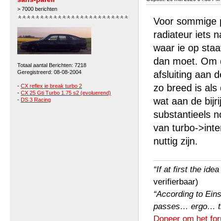
> 7000 berichten
Voor sommige p
radiateur iets 
waar ie op staa
dan moet. Om da
Totaal aantal Berichten: 7218
Geregistreerd: 08-08-2004
afsluiting aan d
zo breed is als
-
CX reflex ie break turbo 2
-
CX 25 Gti Turbo 1.75 s2 (evoluerend)
wat aan de bijr
-
DS 3 Racing
substantieels 
van turbo->inte
nuttig zijn.
“If at first the ide
verifierbaar)
“According to Einst
passes… ergo… the 
Doneer om het for