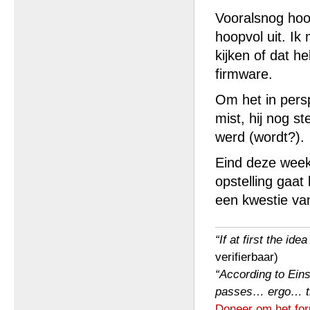
Vooralsnog hoop
hoopvol uit. Ik
kijken of dat h
firmware.
Om het in perspe
mist, hij nog s
werd (wordt?).
Eind deze week
opstelling gaat
een kwestie va
“If at first the ide
verifierbaar)
“According to Einst
passes… ergo… the 
Doneer om het for