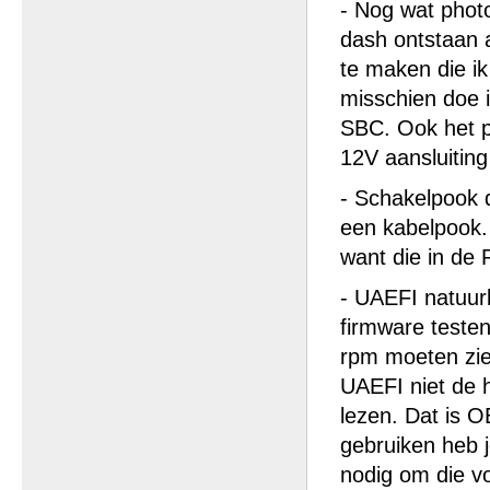
- Nog wat phot
dash ontstaan a
te maken die ik
misschien doe 
SBC. Ook het pa
12V aansluiting
- Schakelpook 
een kabelpook. 
want die in de 
- UAEFI natuurl
firmware testen
rpm moeten zien
UAEFI niet de 
lezen. Dat is 
gebruiken heb j
nodig om die vo