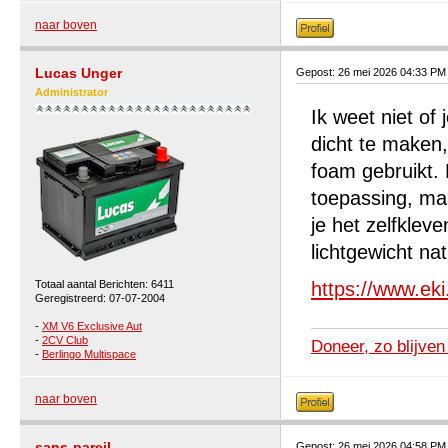
naar boven
Lucas Unger
Gepost: 26 mei 2026 04:33 PM
Administrator
Ik weet niet of
dicht te maken,
foam gebruikt.
toepassing, maa
je het zelfklev
lichtgewicht natu
Totaal aantal Berichten: 6411
https://www.ek
Geregistreerd: 07-07-2004
-
XM V6 Exclusive Aut
-
2CV Club
Doneer, zo blijven
-
Berlingo Multispace
naar boven
sans-pareil
Gepost: 26 mei 2026 04:58 PM