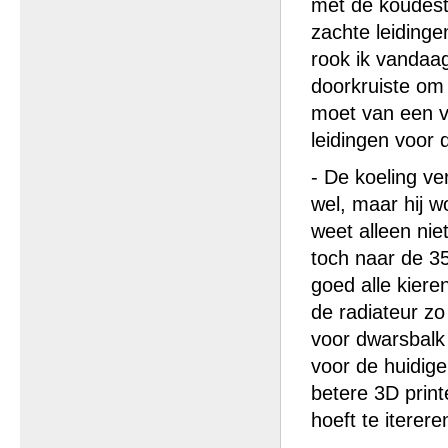
met de koudestar
zachte leidinge
rook ik vandaag
doorkruiste om
moet van een v
leidingen voor 
- De koeling ve
wel, maar hij wo
weet alleen niet
toch naar de 
goed alle kiere
de radiateur z
voor dwarsbalk
voor de huidig
betere 3D print
hoeft te iterer