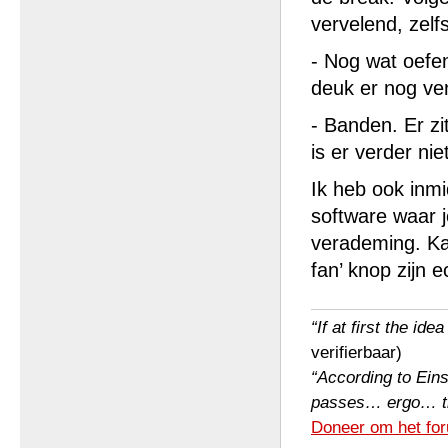
vervelend, zelf
- Nog wat oefe
deuk er nog verd
- Banden. Er zi
is er verder ni
Ik heb ook inmi
software waar 
verademing. Ka
fan’ knop zijn e
“If at first the ide
verifierbaar)
“According to Einst
passes… ergo… the 
Doneer om het for