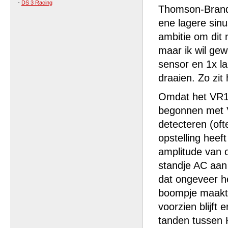
-
DS 3 Racing
Thomson-Brandt
ene lagere sinu
ambitie om dit 
maar ik wil ge
sensor en 1x l
draaien. Zo zit 
Omdat het VR1 c
begonnen met V
detecteren (oft
opstelling hee
amplitude van 
standje AC aan
dat ongeveer he
boompje maakt 
voorzien blijft
tanden tussen H