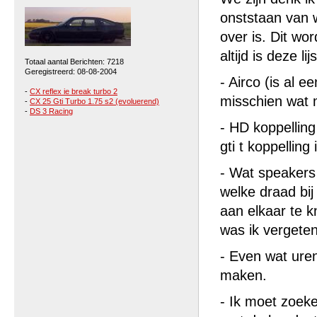
onststaan van 
over is. Dit wo
altijd is deze 
Totaal aantal Berichten: 7218
Geregistreerd: 08-08-2004
- Airco (is al 
-
CX reflex ie break turbo 2
misschien wat 
-
CX 25 Gti Turbo 1.75 s2 (evoluerend)
-
DS 3 Racing
- HD koppelling
gti t koppelling 
- Wat speakers 
welke draad bij
aan elkaar te k
was ik vergete
- Even wat uren
maken.
- Ik moet zoek