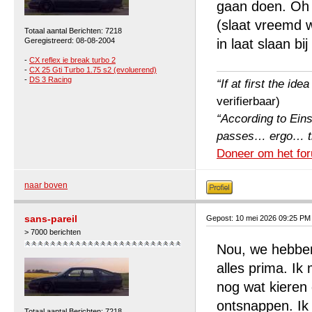
gaan doen. Oh 
(slaat vreemd w
Totaal aantal Berichten: 7218
Geregistreerd: 08-08-2004
in laat slaan b
-
CX reflex ie break turbo 2
-
CX 25 Gti Turbo 1.75 s2 (evoluerend)
-
DS 3 Racing
“If at first the ide
verifierbaar)
“According to Einst
passes… ergo… the 
Doneer om het for
naar boven
sans-pareil
Gepost: 10 mei 2026 09:25 PM
> 7000 berichten
Nou, we hebben
alles prima. Ik
nog wat kieren 
ontsnappen. Ik
Totaal aantal Berichten: 7218