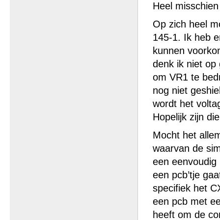
Heel misschien 
Op zich heel m
145-1. Ik heb e
kunnen voorkom
denk ik niet op
om VR1 te bedra
nog niet geshi
wordt het volta
Hopelijk zijn d
Mocht het allem
waarvan de simp
een eenvoudig P
een pcb’tje ga
specifiek het C
een pcb met ee
heeft om de com