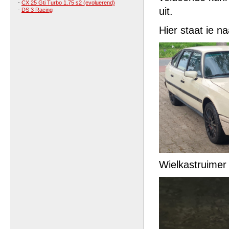
-
CX 25 Gti Turbo 1.75 s2 (evoluerend)
uit.
-
DS 3 Racing
Hier staat ie na
Wielkastruimer 