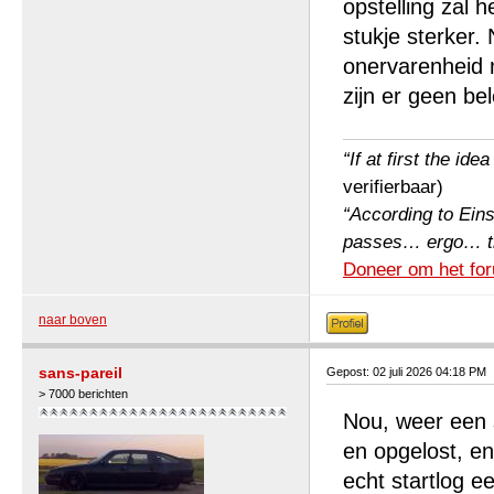
opstelling zal 
stukje sterker.
onervarenheid 
zijn er geen b
“If at first the ide
verifierbaar)
“According to Einst
passes… ergo… the 
Doneer om het for
naar boven
sans-pareil
Gepost: 02 juli 2026 04:18 PM
> 7000 berichten
Nou, weer een 
en opgelost, en
echt startlog e