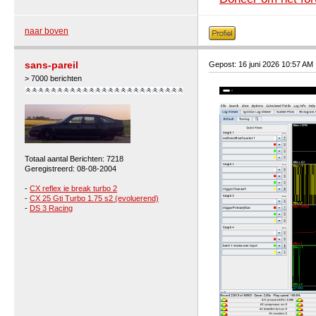
naar boven
sans-pareil
Gepost: 16 juni 2026 10:57 AM
> 7000 berichten
Totaal aantal Berichten: 7218
Geregistreerd: 08-08-2004
-
CX reflex ie break turbo 2
-
CX 25 Gti Turbo 1.75 s2 (evoluerend)
-
DS 3 Racing