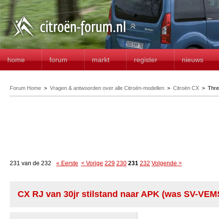
home
forum
markt
register
nieuws
Forum Home
>
Vragen & antwoorden over alle Citroën-modellen
>
Citroën CX
>
Thr
231 van de 232
« Eerste
< Vorige
229
230
231
232
Volgende >
CX RJ van 30jr stilstand naar APK (was SV-VEM