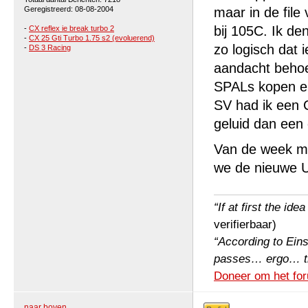
Geregistreerd: 08-08-2004
maar in de file
bij 105C. Ik de
-
CX reflex ie break turbo 2
-
CX 25 Gti Turbo 1.75 s2 (evoluerend)
zo logisch dat 
-
DS 3 Racing
aandacht behoef
SPALs kopen en 
SV had ik een 
geluid dan een 
Van de week ma
we de nieuwe U
“If at first the ide
verifierbaar)
“According to Einst
passes… ergo… the 
Doneer om het for
naar boven