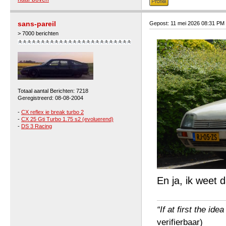
sans-pareil
Gepost: 11 mei 2026 08:31 PM
> 7000 berichten
Totaal aantal Berichten: 7218
Geregistreerd: 08-08-2004
-
CX reflex ie break turbo 2
-
CX 25 Gti Turbo 1.75 s2 (evoluerend)
-
DS 3 Racing
En ja, ik weet 
“If at first the ide
verifierbaar)