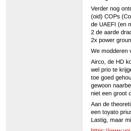
Verder nog on
(oid) COPs (Coi
de UAEFI (en m
2 de aarde drad
2x power groun
We modderen v
Airco, de HD k
wel prio te krij
toe goed gehou
gewoon naarben
niet een groot 
Aan de theoreti
een toyato priu
Lastig, maar mi
https://www.y