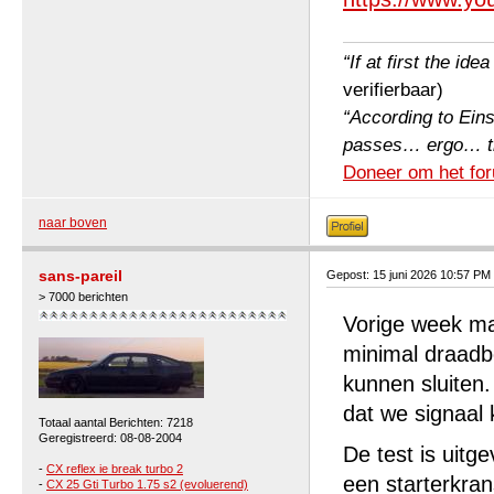
“If at first the ide
verifierbaar)
“According to Einst
passes… ergo… the 
Doneer om het for
naar boven
sans-pareil
Gepost: 15 juni 2026 10:57 PM
> 7000 berichten
Vorige week ma
minimal draadb
kunnen sluiten.
dat we signaal 
Totaal aantal Berichten: 7218
Geregistreerd: 08-08-2004
De test is uitg
-
CX reflex ie break turbo 2
een starterkra
-
CX 25 Gti Turbo 1.75 s2 (evoluerend)