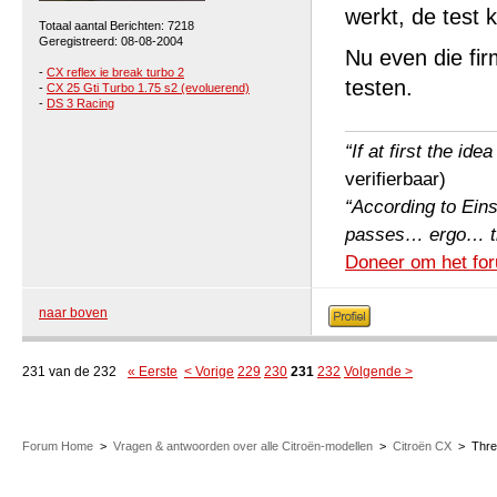
werkt, de test 
Totaal aantal Berichten: 7218
Geregistreerd: 08-08-2004
Nu even die fi
-
CX reflex ie break turbo 2
testen.
-
CX 25 Gti Turbo 1.75 s2 (evoluerend)
-
DS 3 Racing
“If at first the ide
verifierbaar)
“According to Einst
passes… ergo… the 
Doneer om het for
naar boven
231 van de 232
« Eerste
< Vorige
229
230
231
232
Volgende >
Forum Home
>
Vragen & antwoorden over alle Citroën-modellen
>
Citroën CX
>
Thr