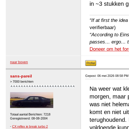
in ~3 stukken 
“If at first the ide
verifierbaar)
“According to Einst
passes… ergo… the 
Doneer om het for
naar boven
sans-pareil
Gepost: 06 mei 2026 08:58 PM
> 7000 berichten
Na weer wat kle
morgen, maar pr
was niet helema
komt en niet ui
Totaal aantal Berichten: 7218
Geregistreerd: 08-08-2004
terughoudend. I
voldoende kunn
-
CX reflex ie break turbo 2