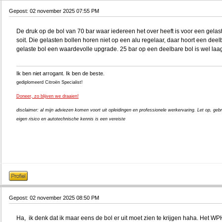
Gepost: 02 november 2025 07:55 PM
De druk op de bol van 70 bar waar iedereen het over heeft is voor een gelast
soit. Die gelasten bollen horen niet op een alu regelaar, daar hoort een dee
gelaste bol een waardevolle upgrade. 25 bar op een deelbare bol is wel laag
Ik ben niet arrogant. Ik ben de beste.
gediplomeerd Citroën Specialist!
Doneer, zo blijven we draaien!
disclaimer: al mijn adviezen komen voort uit opleidingen en professionele werkervaring. Let op, gebr
eigen risico en autotechnische kennis is een vereiste
Gepost: 02 november 2025 08:50 PM
Ha, ik denk dat ik maar eens de bol er uit moet zien te krijgen haha. Het WPH 