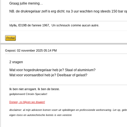
Graag jullie mening…
NB. de drukregelaar zelf is erg dicht. na 3 uur wachten nog steeds 150 bar 
Idylla, ID19B de l’annee 1967, Un schnouck comme aucun autre.
Gepost: 02 november 2025 05:14 PM
2 vragen
Wat voor hogedrukregelaar heb je? Staal of aluminium?
Wat voor voorraardbol heb je? Deelbaar of gelast?
Ik ben niet arrogant. Ik ben de beste.
gediplomeerd Citroën Specialist!
Doneer, zo blijven we draaien!
disclaimer: al mijn adviezen komen voort uit opleidingen en professionele werkervaring. Let op, gebr
eigen risico en autotechnische kennis is een vereiste