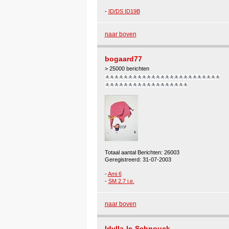
-
ID/DS ID19B
naar boven
bogaard77
> 25000 berichten
Totaal aantal Berichten: 26003
Geregistreerd: 31-07-2003
-
Ami 6
-
SM 2.7 i.e.
naar boven
Idylla-le-Schnouck