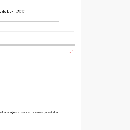
op de klok…?!?!?
[
# 1
]
uik van mijn tips, trucs en adviezen geschiedt op