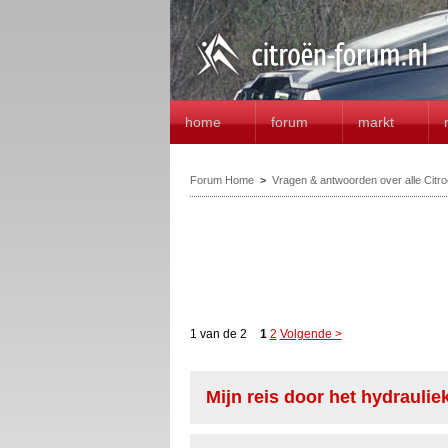
home
forum
markt
Forum Home
>
Vragen & antwoorden over alle Citr
1 van de 2
1
2
Volgende >
Mijn reis door het hydraulie