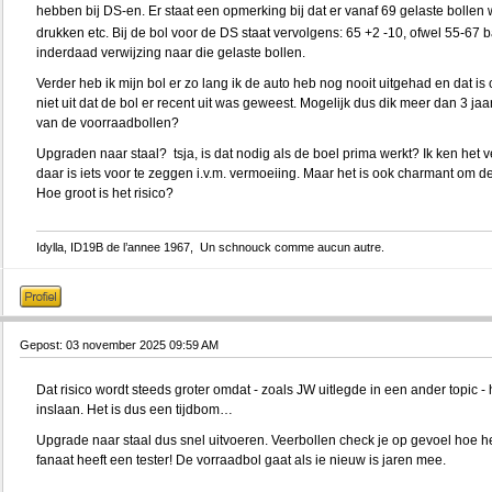
hebben bij DS-en. Er staat een opmerking bij dat er vanaf 69 gelaste bollen
drukken etc. Bij de bol voor de DS staat vervolgens: 65 +2 -10, ofwel 55-67 b
inderdaad verwijzing naar die gelaste bollen.
Verder heb ik mijn bol er zo lang ik de auto heb nog nooit uitgehad en dat is 
niet uit dat de bol er recent uit was geweest. Mogelijk dus dik meer dan 3 j
van de voorraadbollen?
Upgraden naar staal? tsja, is dat nodig als de boel prima werkt? Ik ken het 
daar is iets voor te zeggen i.v.m. vermoeiing. Maar het is ook charmant om d
Hoe groot is het risico?
Idylla, ID19B de l’annee 1967, Un schnouck comme aucun autre.
Gepost: 03 november 2025 09:59 AM
Dat risico wordt steeds groter omdat - zoals JW uitlegde in een ander topic - het
inslaan. Het is dus een tijdbom…
Upgrade naar staal dus snel uitvoeren. Veerbollen check je op gevoel hoe het
fanaat heeft een tester! De vorraadbol gaat als ie nieuw is jaren mee.