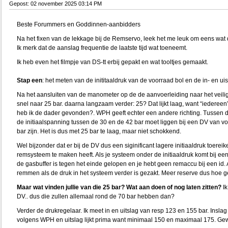
Gepost: 02 november 2025 03:14 PM
Beste Forummers en Goddinnen-aanbidders
Na het fixen van de lekkage bij de Remservo, leek het me leuk om eens wat
Ik merk dat de aanslag frequentie de laatste tijd wat toeneemt.
Ik heb even het filmpje van DS-tt erbij gepakt en wat tooltjes gemaakt.
Stap een
: het meten van de inititaaldruk van de voorraad bol en de in- en uis
Na het aansluiten van de manometer op de de aanvoerleiding naar het veilig
snel naar 25 bar. daarna langzaam verder: 25? Dat lijkt laag, want “iedere
heb ik de dader gevonden?. WPH geeft echter een andere richting. Tussen d
de initiaalspanning tussen de 30 en de 42 bar moet liggen bij een DV van voo
bar zijn. Het is dus met 25 bar te laag, maar niet schokkend.
Wel bijzonder dat er bij de DV dus een siginificant lagere initiaaldruk toereik
remsysteem te maken heeft. Als je systeem onder de initiaaldruk komt bij ee
de gasbuffer is tegen het einde gelopen en je hebt geen remaccu bij een id. Al
remmen als de druk in het systeem verder is gezakt. Meer reserve dus hoe ge
Maar wat vinden jullie van die 25 bar? Wat aan doen of nog laten zitten?
I
DV.. dus die zullen allemaal rond de 70 bar hebben dan?
Verder de drukregelaar. Ik meet in en uitslag van resp 123 en 155 bar. Inslag
volgens WPH en uitslag lijkt prima want minimaal 150 en maximaal 175. Gew