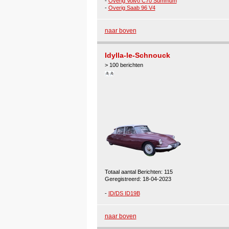
-
Overig Volvo C70 Summum
-
Overig Saab 96 V4
naar boven
Idylla-le-Schnouck
> 100 berichten
Totaal aantal Berichten: 115
Geregistreerd: 18-04-2023
-
ID/DS ID19B
naar boven