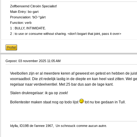
Zelfbenoemd Citroën Specialist!
Main Entry: bo·gart
Pronunciation: ‘bO-“gärt
Function: verb
1 : BULLY, INTIMIDATE.
2 : to use or consume without sharing. <don’t bogart that joint, pass it over>
Gepost: 03 november 2025 11:05 AM
Veelbollen zijn er al meerdere keren af geweest en getest en hebben de juist
voorraadbol. Die zit redelijk lastig in de diepte en kan heel vast zitten. Wel
regelaar naar verdeelventiel. Met 25 bar dus aan de lage kant.
Stalen drukregelaar: ik ga op zoek!
Bollentester maken staat nog op todo lijst
tot nu toe gedaan in Tull.
Idylla, ID19B de l’annee 1967, Un schnouck comme aucun autre.