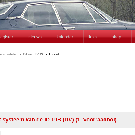
register
nieuws
kalender
links
shop
oën-modellen
>
Citroën ID/DS
>
Thread
k systeem van de ID 19B (DV) (1. Voorraadbol)