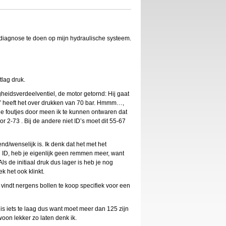
 diagnose te doen op mijn hydraulische systeem.
tlag druk.
heidsverdeelventiel, de motor getornd: Hij gaat
en” heeft het over drukken van 70 bar. Hmmm…,
e foutjes door meen ik te kunnen ontwaren dat
r 2-73 . Bij de andere niet ID’s moet dit 55-67
end/wenselijk is. Ik denk dat het met het
n ID, heb je eigenlijk geen remmen meer, want
s de initiaal druk dus lager is heb je nog
k het ook klinkt.
k vindt nergens bollen te koop specifiek voor een
 is iets te laag dus want moet meer dan 125 zijn
oon lekker zo laten denk ik.