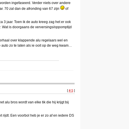
 worden ingefaseerd. Verder niets over andere
ar. 70 zal dan de afronding van 67 zijn
of
ca 3 jaar. Toen ik de auto kreeg zag het er ook
aar. Wat is doorgaans de verversings/oppomptijd
verhaal over klappende alu regelaars wel en
e auto zo te laten als ie ooit op de weg kwam…
[
# 5
]
 alu bros wordt van elke tik die hij krijgt bij
 rijdt. Een voorbol heb je er zo af en iedere DS