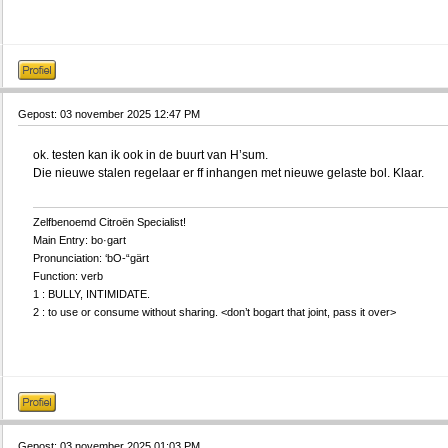
Gepost: 03 november 2025 12:47 PM
ok. testen kan ik ook in de buurt van H’sum.
Die nieuwe stalen regelaar er ff inhangen met nieuwe gelaste bol. Klaar.
Zelfbenoemd Citroën Specialist!
Main Entry: bo·gart
Pronunciation: ‘bO-“gärt
Function: verb
1 : BULLY, INTIMIDATE.
2 : to use or consume without sharing. <don’t bogart that joint, pass it over>
Gepost: 03 november 2025 01:03 PM