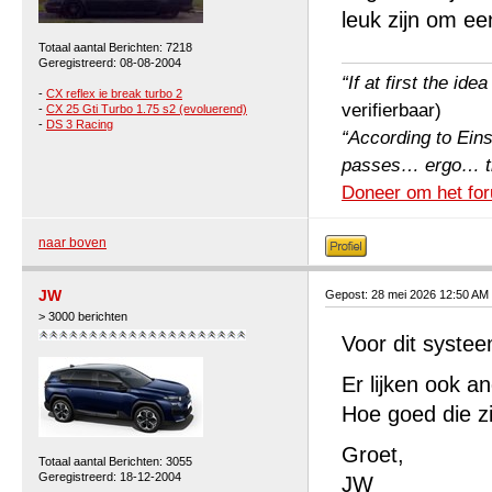
leuk zijn om ee
Totaal aantal Berichten: 7218
Geregistreerd: 08-08-2004
“If at first the ide
-
CX reflex ie break turbo 2
verifierbaar)
-
CX 25 Gti Turbo 1.75 s2 (evoluerend)
-
DS 3 Racing
“According to Einst
passes… ergo… the 
Doneer om het for
naar boven
JW
Gepost: 28 mei 2026 12:50 AM
> 3000 berichten
Voor dit systee
Er lijken ook a
Hoe goed die z
Groet,
Totaal aantal Berichten: 3055
Geregistreerd: 18-12-2004
JW