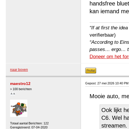
handsfree bluet
kan iemand me v
“If at first the ide
verifierbaar)
“According to Einst
passes… ergo… the 
Doneer om het for
naar boven
maestro12
Gepost: 27 mei 2026 10:40 PM
> 100 berichten
Mooie auto, met
Ook lijkt h
C6. Wel ha
Totaal aantal Berichten: 122
streamen. 
Geregistreerd: 07-04-2020