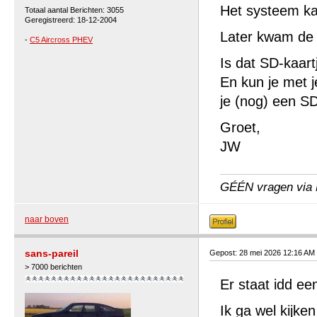
Het systeem k
Totaal aantal Berichten: 3055
Geregistreerd: 18-12-2004
Later kwam de 
-
C5 Aircross PHEV
Is dat SD-kaart
En kun je met j
je (nog) een SD
Groet,
JW
GÉÉN vragen via P
naar boven
sans-pareil
Gepost: 28 mei 2026 12:16 AM
> 7000 berichten
Er staat idd ee
Ik ga wel kijke