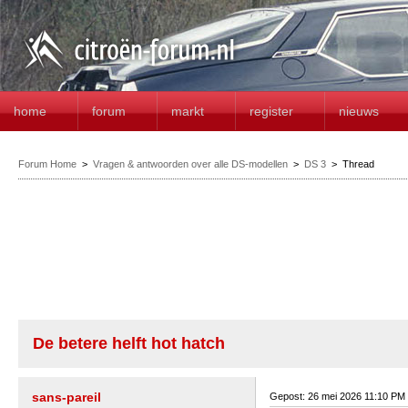
home
forum
markt
register
nieuws
Forum Home
>
Vragen & antwoorden over alle DS-modellen
>
DS 3
>
Thread
De betere helft hot hatch
sans-pareil
Gepost: 26 mei 2026 11:10 PM