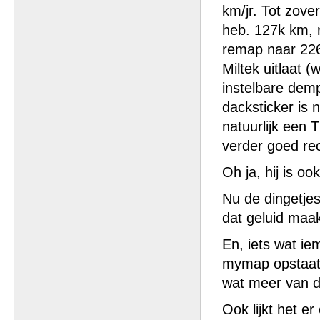
km/jr. Tot zover
heb. 127k km, r
remap naar 226
Miltek uitlaat (
instelbare demp
dacksticker is n
natuurlijk een T
verder goed rec
Oh ja, hij is oo
Nu de dingetjes
dat geluid maak
En, iets wat ie
mymap opstaat, 
wat meer van d
Ook lijkt het e