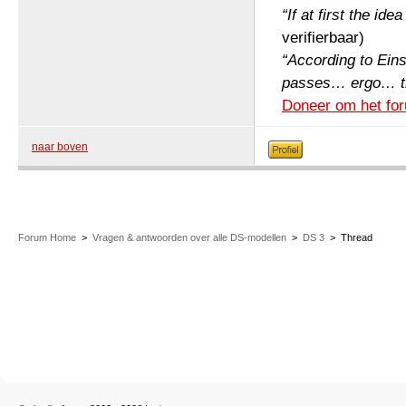
“If at first the ide
verifierbaar)
“According to Einst
passes… ergo… the 
Doneer om het for
naar boven
Forum Home
>
Vragen & antwoorden over alle DS-modellen
>
DS 3
>
Thread