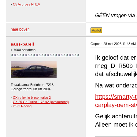
-
C5 Aircross PHEV
GÉÉN vragen via P
naar boven
sans-pareil
Gepost: 28 mei 2026 11:43 AM
> 7000 berichten
Ik geloof dat e
rneg_D_R50b_R5
dat afschuweli
Na wat onderzoe
Totaal aantal Berichten: 7218
Geregistreerd: 08-08-2004
https://smarty
-
CX reflex ie break turbo 2
-
CX 25 Gti Turbo 1.75 s2 (evoluerend)
carplay-oem-st
-
DS 3 Racing
Gelijk achterui
Alleen moet ik 