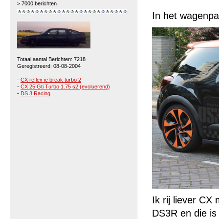
> 7000 berichten
In het wagenpar
Totaal aantal Berichten: 7218
Geregistreerd: 08-08-2004
-
CX reflex ie break turbo 2
-
CX 25 Gti Turbo 1.75 s2 (evoluerend)
-
DS 3 Racing
Ik rij liever C
DS3R en die is