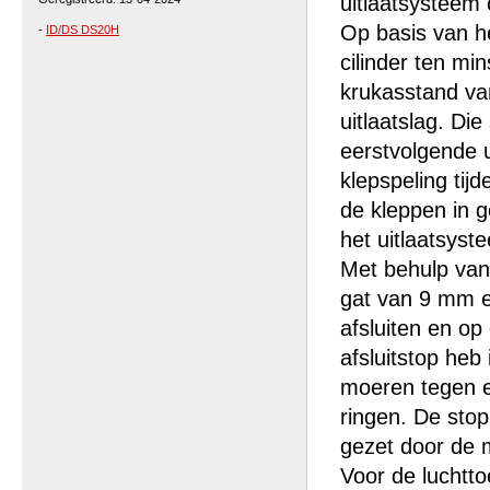
uitlaatsysteem 
Op basis van h
-
ID/DS DS20H
cilinder ten min
krukasstand va
uitlaatslag. Di
eerstvolgende u
klepspeling tij
de kleppen in g
het uitlaatsyst
Met behulp van
gat van 9 mm er
afsluiten en op
afsluitstop heb
moeren tegen e
ringen. De stop
gezet door de 
Voor de luchtt