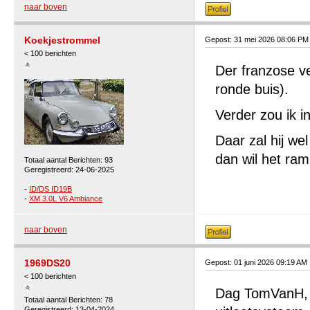
naar boven
Koekjestrommel
Gepost: 31 mei 2026 08:06 PM
< 100 berichten
Der franzose ve
ronde buis).
Verder zou ik i
Daar zal hij we
dan wil het ra
Totaal aantal Berichten: 93
Geregistreerd: 24-06-2025
-
ID/DS ID19B
-
XM 3.0L V6 Ambiance
naar boven
1969DS20
Gepost: 01 juni 2026 09:19 AM
< 100 berichten
Dag TomVanH, i
Totaal aantal Berichten: 78
Geregistreerd: 13-04-2024