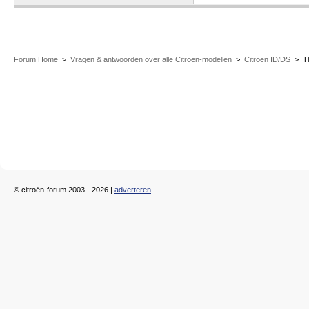
Forum Home
>
Vragen & antwoorden over alle Citroën-modellen
>
Citroën ID/DS
>
T
© citroën-forum 2003 - 2026 |
adverteren