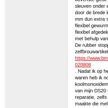
sleuven onder 
door de brede k
mm dun extra st
flexibel gewurm
flexibel afgedek
met behulp van
De rubber stop
zelfbrouwartike
https://www.bm
020808
. Nadat ik op 
waren heb ik n
koolmonoxidemel
van mijn DS20 i
reparatie, zelf
maakte die meld