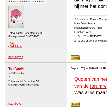
hij met het oor
Zelfbenoemd Citroën Special
Main Entry: bo·gart
Pronunciation: ‘bO-“gärt
Function: verb
Totaal aantal Berichten: 26003
Geregistreerd: 31-07-2003
1 : BULLY, INTIMIDATE.
2 : to use or consume without
-
Ami 6
-
SM 2.7 i.e.
naar boven
TomVanH
Gepost: 07 juni 2026 07:43 PM
< 100 berichten
Quoten van het
Totaal aantal Berichten: 50
Geregistreerd: 04-04-2022
van de
forumre
Was alles maar
naar boven