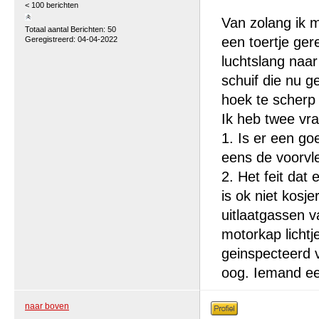
< 100 berichten
Van zolang ik m
Totaal aantal Berichten: 50
een toertje ger
Geregistreerd: 04-04-2022
luchtslang naar 
schuif die nu g
hoek te scherp 
Ik heb twee vr
1. Is er een go
eens de voorvl
2. Het feit dat
is ok niet kosj
uitlaatgassen v
motorkap lichtj
geinspecteerd v
oog. Iemand een
naar boven