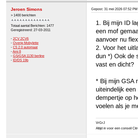
Jeroen Simons
Gepost: 31 mei 2026 07:52 PM
> 1400 berichten
1. Bij mijn ID l
Totaal aantal Berichten: 1477
een mof gemaak
Geregistreerd: 27-03-2011
aanvoer nu flex
-
2CV 2CV6
-
Overig Mobylette
2. Voor het uitl
-
C5 2.0 automaat
-
Ami 8
dun *) Ook de s
-
GS/GSA 1130 berline
-
ID/DS 19b
vast en dicht?
* Bij mijn GSA 
uiteindelijk een
dempertje op he
voelen als je m
VrGrJ
Altijd in voor een conseil Cit