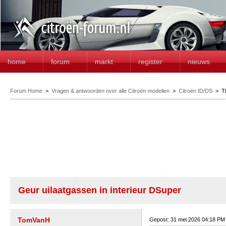
home
forum
markt
register
nieuws
Forum Home
>
Vragen & antwoorden over alle Citroën-modellen
>
Citroën ID/DS
>
T
Geur uilaatgassen in interieur DSuper
TomVanH
Gepost: 31 mei 2026 04:18 PM