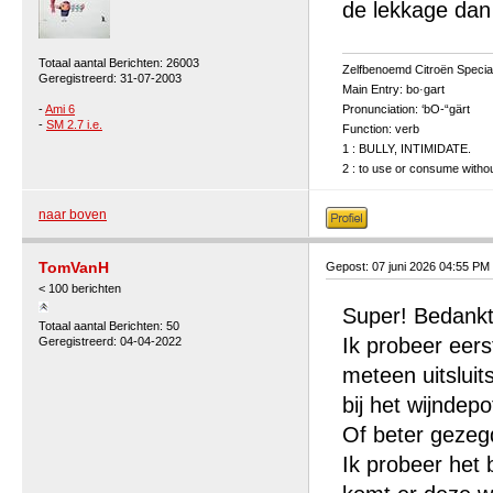
de lekkage dan
Totaal aantal Berichten: 26003
Zelfbenoemd Citroën Special
Geregistreerd: 31-07-2003
Main Entry: bo·gart
-
Ami 6
Pronunciation: ‘bO-“gärt
-
SM 2.7 i.e.
Function: verb
1 : BULLY, INTIMIDATE.
2 : to use or consume without
naar boven
TomVanH
Gepost: 07 juni 2026 04:55 PM
< 100 berichten
Super! Bedankt
Totaal aantal Berichten: 50
Ik probeer eer
Geregistreerd: 04-04-2022
meteen uitsluit
bij het wijnde
Of beter gezegd
Ik probeer het 