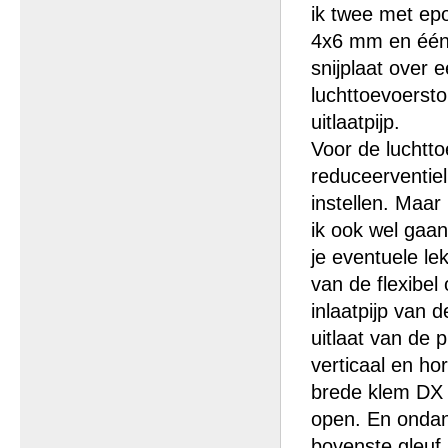
ik twee met epo
4x6 mm en één 
snijplaat over
luchttoevoersto
uitlaatpijp.
Voor de luchtt
reduceerventiel
instellen. Maa
ik ook wel gaan
je eventuele l
van de flexibel 
inlaatpijp van 
uitlaat van de p
verticaal en ho
brede klem DX 1
open. En ondank
bovenste gleuf.