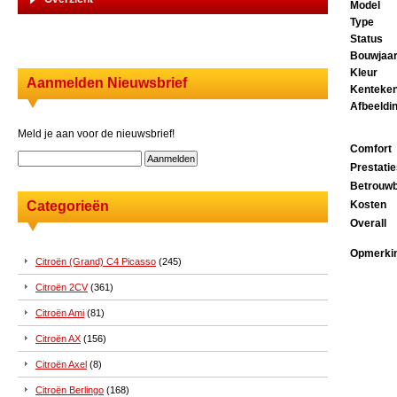
Model
Type
Status
Bouwjaa
Kleur
Aanmelden Nieuwsbrief
Kenteke
Afbeeldi
Meld je aan voor de nieuwsbrief!
Comfort
Prestati
Betrouwb
Categorieën
Kosten
Overall
Opmerki
Citroën (Grand) C4 Picasso
(245)
Citroën 2CV
(361)
Citroën Ami
(81)
Citroën AX
(156)
Citroën Axel
(8)
Citroën Berlingo
(168)