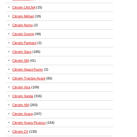
Citroën LN/LNA
(15)
Citroën Méhari
(18)
Citroën Nemo
(2)
Citroën Overig
(49)
Citroën Panhard
(2)
Citroën Saxo
(185)
Citroën SM
(41)
Citroën SpaceTourer
(2)
Citroën Traction Avant
(65)
Citroën Visa
(109)
Citroën Xantia
(316)
Citroën XM
(263)
Citroën Xsara
(247)
Citroën Xsara Picasso
(154)
Citroën ZX
(130)