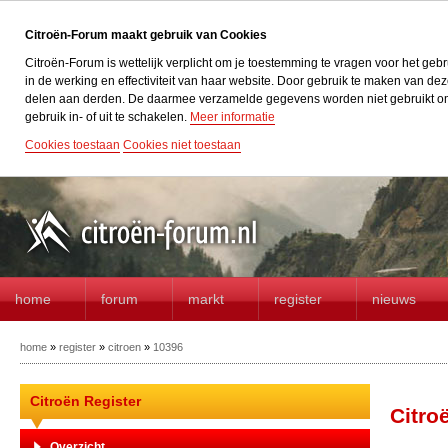
Citroën-Forum maakt gebruik van Cookies
Citroën-Forum is wettelijk verplicht om je toestemming te vragen voor het geb
in de werking en effectiviteit van haar website. Door gebruik te maken van d
delen aan derden. De daarmee verzamelde gegevens worden niet gebruikt om acti
gebruik in- of uit te schakelen.
Meer informatie
Cookies toestaan
Cookies niet toestaan
home
forum
markt
register
nieuws
home
»
register
»
citroen
»
10396
Citroën Register
Citro
Overzicht