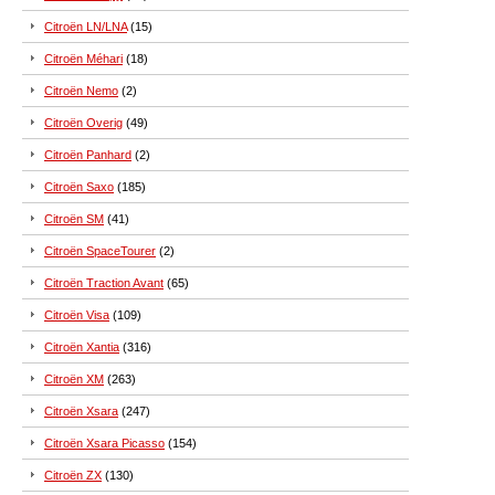
Citroën LN/LNA
(15)
Citroën Méhari
(18)
Citroën Nemo
(2)
Citroën Overig
(49)
Citroën Panhard
(2)
Citroën Saxo
(185)
Citroën SM
(41)
Citroën SpaceTourer
(2)
Citroën Traction Avant
(65)
Citroën Visa
(109)
Citroën Xantia
(316)
Citroën XM
(263)
Citroën Xsara
(247)
Citroën Xsara Picasso
(154)
Citroën ZX
(130)