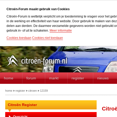
Citroën-Forum maakt gebruik van Cookies
Citroën-Forum is wettelijk verplicht om je toestemming te vragen voor het geb
in de werking en effectiviteit van haar website. Door gebruik te maken van d
delen aan derden. De daarmee verzamelde gegevens worden niet gebruikt om acti
gebruik in- of uit te schakelen.
Meer informatie
Cookies toestaan
Cookies niet toestaan
home
forum
markt
register
nieuws
home
»
register
»
citroen
»
12159
Citroën Register
Citro
Overzicht