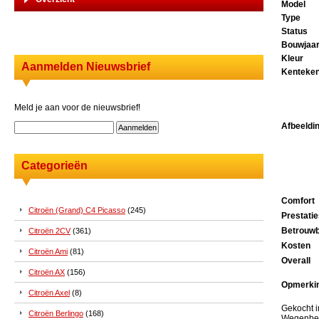
Model
Type
Status
Bouwjaa
Kleur
Aanmelden Nieuwsbrief
Kenteke
Meld je aan voor de nieuwsbrief!
Afbeeldi
Categorieën
Comfort
Citroën (Grand) C4 Picasso
(245)
Prestati
Betrouwb
Citroën 2CV
(361)
Kosten
Citroën Ami
(81)
Overall
Citroën AX
(156)
Opmerki
Citroën Axel
(8)
Gekocht i
Citroën Berlingo
(168)
Wegenbel