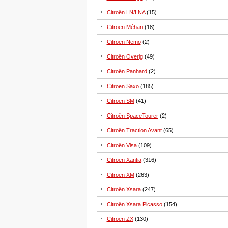
Citroën LN/LNA
(15)
Citroën Méhari
(18)
Citroën Nemo
(2)
Citroën Overig
(49)
Citroën Panhard
(2)
Citroën Saxo
(185)
Citroën SM
(41)
Citroën SpaceTourer
(2)
Citroën Traction Avant
(65)
Citroën Visa
(109)
Citroën Xantia
(316)
Citroën XM
(263)
Citroën Xsara
(247)
Citroën Xsara Picasso
(154)
Citroën ZX
(130)