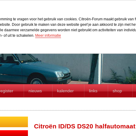
stemming te vragen voor het gebruik van cookies. Citroën-Forum maakt gebruik van f
r website. Door gebruik te maken van deze website geef je aan akkoord te zijn met h
e daarmee verzamelde gegevens worden niet gebruikt om activiteiten van individue
n- of uit te schakelen.
Meer informatie
register
nieuws
kalender
links
shop
Citroën ID/DS DS20 halfautomaa