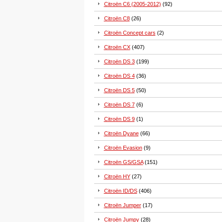
Citroën C6 (2005-2012)
(92)
Citroën C8
(26)
Citroën Concept cars
(2)
Citroën CX
(407)
Citroën DS 3
(199)
Citroën DS 4
(36)
Citroën DS 5
(50)
Citroën DS 7
(6)
Citroën DS 9
(1)
Citroën Dyane
(66)
Citroën Evasion
(9)
Citroën GS/GSA
(151)
Citroën HY
(27)
Citroën ID/DS
(406)
Citroën Jumper
(17)
Citroën Jumpy
(28)