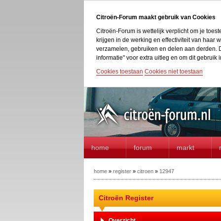
Citroën-Forum maakt gebruik van Cookies
Citroën-Forum is wettelijk verplicht om je toe
krijgen in de werking en effectiviteit van haa
verzamelen, gebruiken en delen aan derden. D
informatie" voor extra uitleg en om dit gebruik i
Cookies toestaan
Cookies niet toestaan
home
forum
markt
home
»
register
»
citroen
»
12947
Citroën Register
Overzicht