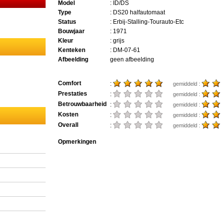
Model
: ID/DS
Type
: DS20 halfautomaat
Status
: Erbij-Stalling-Tourauto-Etc
Bouwjaar
: 1971
Kleur
: grijs
Kenteken
: DM-07-61
Afbeelding
geen afbeelding
Comfort
:
gemiddeld :
Prestaties
:
gemiddeld :
Betrouwbaarheid
:
gemiddeld :
Kosten
:
gemiddeld :
Overall
:
gemiddeld :
Opmerkingen