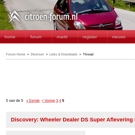
home
forum
markt
register
nieuws
Forum Home
>
Diversen
>
Links & Downloads
>
Thread
5 van de 5
« Eerste
< Vorige
3
4
5
Discovery: Wheeler Dealer DS Super Aflevering