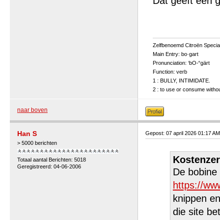
Dat geeft een g
Zelfbenoemd Citroën Special
Main Entry: bo·gart
Pronunciation: ‘bO-“gärt
Function: verb
1 : BULLY, INTIMIDATE.
2 : to use or consume without
naar boven
Han S
Gepost: 07 april 2026 01:17 AM
> 5000 berichten
Kostenzer
Totaal aantal Berichten: 5018
Geregistreerd: 04-06-2006
De bobine 
https://ww
knippen en 
die site be