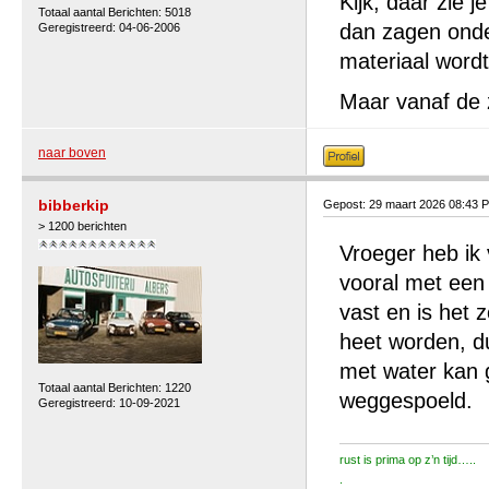
Kijk, daar zie 
Totaal aantal Berichten: 5018
dan zagen onde
Geregistreerd: 04-06-2006
materiaal wordt
Maar vanaf de zi
naar boven
bibberkip
Gepost: 29 maart 2026 08:43 
> 1200 berichten
Vroeger heb ik
vooral met een 
vast en is het 
heet worden, d
met water kan 
Totaal aantal Berichten: 1220
weggespoeld.
Geregistreerd: 10-09-2021
rust is prima op z’n tijd…..
.