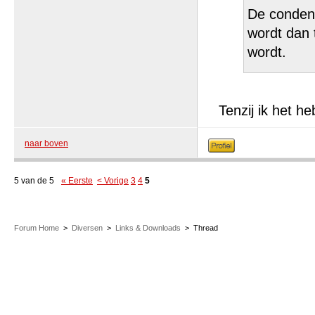
De condens
wordt dan 
wordt.
Tenzij ik het h
naar boven
5 van de 5
« Eerste
< Vorige
3
4
5
Forum Home
>
Diversen
>
Links & Downloads
>
Thread