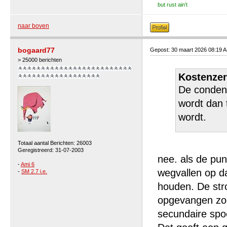
but rust ain’t
naar boven
bogaard77
Gepost: 30 maart 2026 08:19 
> 25000 berichten
Kostenzer
De condens
wordt dan 
wordt.
Totaal aantal Berichten: 26003
Geregistreerd: 31-07-2003
nee. als de pun
-
Ami 6
wegvallen op da
-
SM 2.7 i.e.
houden. De str
opgevangen zod
secundaire spoe