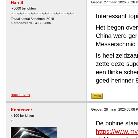
Han S
Gepost: 27 maart 2026 06:26 
> 5000 berichten
Interessant top
Totaal aantal Berichten: 5018
Geregistreerd: 04-06-2006
Het begon over
China werd ger
Messerschmid dr
Is heel zeldza
zette deze sup
een flinke sche
goed herinner 
naar boven
Kostenzer
Gepost: 28 maart 2026 03:08 
< 100 berichten
De bobine staat
https://www.mv