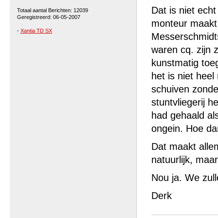
Dat is niet ec
Totaal aantal Berichten: 12039
Geregistreerd: 06-05-2007
monteur maakt 
-
Xantia TD SX
Messerschmidts 
waren cq. zijn 
kunstmatig toe
het is niet hee
schuiven zonde
stuntvliegerij h
had gehaald als
ongein. Hoe da
Dat maakt alle
natuurlijk, maar
Nou ja. We zull
Derk