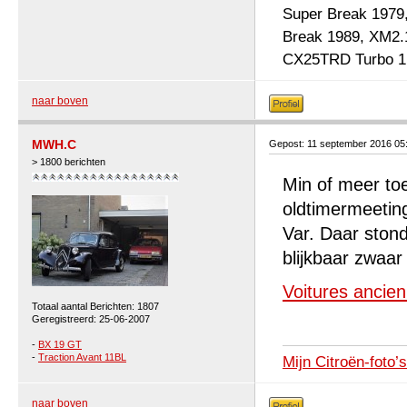
Super Break 1979
Break 1989, XM2.
CX25TRD Turbo 1 b
naar boven
MWH.C
Gepost: 11 september 2016 05
> 1800 berichten
Min of meer toe
oldtimermeetin
Var. Daar ston
blijkbaar zwaar
Voitures ancie
Totaal aantal Berichten: 1807
Geregistreerd: 25-06-2007
-
BX 19 GT
-
Traction Avant 11BL
Mijn Citroën-foto’s
naar boven