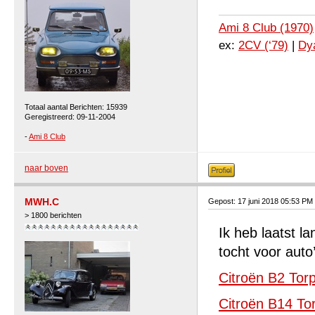
Ami 8 Club (1970)
ex:
2CV (‘79)
|
Dya
Totaal aantal Berichten: 15939
Geregistreerd: 09-11-2004
-
Ami 8 Club
naar boven
MWH.C
Gepost: 17 juni 2018 05:53 PM
> 1800 berichten
Ik heb laatst l
tocht voor auto
Citroën B2 Tor
Citroën B14 To