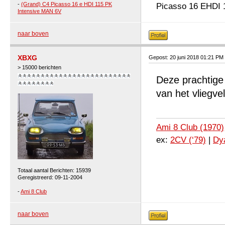
-
(Grand) C4 Picasso 16 e HDI 115 PK
Picasso 16 EHDI 
Intensive MAN 6V
naar boven
XBXG
Gepost: 20 juni 2018 01:21 PM
> 15000 berichten
Deze prachtige
van het vliegve
Ami 8 Club (1970)
ex:
2CV (‘79)
|
Dya
Totaal aantal Berichten: 15939
Geregistreerd: 09-11-2004
-
Ami 8 Club
naar boven