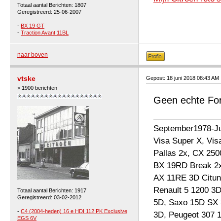
Totaal aantal Berichten: 1807
Geregistreerd: 25-06-2007
-
BX 19 GT
-
Traction Avant 11BL
naar boven
vtske
Gepost: 18 juni 2018 08:43 AM
> 1900 berichten
Geen echte For
September1978-Jul
Visa Super X, Vis
Pallas 2x, CX 25
BX 19RD Break 2x
AX 11RE 3D Cituni
Renault 5 1200 3
Totaal aantal Berichten: 1917
Geregistreerd: 03-02-2012
5D, Saxo 15D SX 
-
C4 (2004-heden) 16 e HDI 112 PK Exclusive
3D, Peugeot 307 
EGS 6V