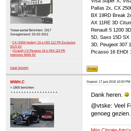
Visa Super X, Vis
Pallas 2x, CX 25
BX 19RD Break 2x
AX 11RE 3D Cituni
Renault 5 1200 3
Totaal aantal Berichten: 1917
Geregistreerd: 03-02-2012
5D, Saxo 15D SX 
-
C4 (2004-heden) 16 e HDI 112 PK Exclusive
3D, Peugeot 307 
EGS 6V
-
(Grand) C4 Picasso 16 e HDI 115 PK
Picasso 16 EHDI 
Intensive MAN 6V
naar boven
MWH.C
Gepost: 17 juni 2018 10:03 PM
> 1800 berichten
Dank heren.
@vtske: Veel F
genoeg gezien.
Mijn Citroën-foto’s