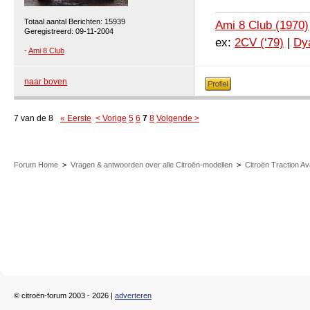
Totaal aantal Berichten: 15939
Ami 8 Club (1970)
Geregistreerd: 09-11-2004
ex:
2CV (‘79)
|
Dya
-
Ami 8 Club
naar boven
7 van de 8
« Eerste
< Vorige
5
6
7
8
Volgende >
Forum Home
>
Vragen & antwoorden over alle Citroën-modellen
>
Citroën Traction A
© citroën-forum 2003 - 2026 |
adverteren