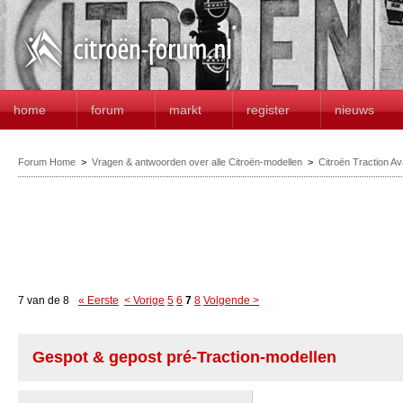
home
forum
markt
register
nieuws
Forum Home
>
Vragen & antwoorden over alle Citroën-modellen
>
Citroën Traction A
7 van de 8
« Eerste
< Vorige
5
6
7
8
Volgende >
Gespot & gepost pré-Traction-modellen