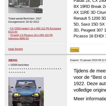
Pallas 2x, CX 25
BX 19RD Break 2x
AX 11RE 3D Cituni
Renault 5 1200 3
Totaal aantal Berichten: 1917
Geregistreerd: 03-02-2012
5D, Saxo 15D SX 
-
C4 (2004-heden) 16 e HDI 112 PK Exclusive
3D, Peugeot 307 
EGS 6V
-
(Grand) C4 Picasso 16 e HDI 115 PK
Picasso 16 EHDI 
Intensive MAN 6V
naar boven
XBXG
Gepost: 31 januari 2019 09:12
> 15000 berichten
Tijdens de mees
voor de “Best 
1922. Deze auto
volledige origin
Meer informati