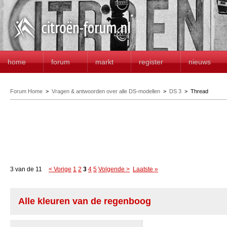
home
forum
markt
register
nieuws
Forum Home
>
Vragen & antwoorden over alle DS-modellen
>
DS 3
>
Thread
3 van de 11
< Vorige
1
2
3
4
5
Volgende >
Laatste »
Alle kleuren van de regenboog