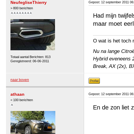
NeufegliseThierry
Gepost: 12 september 2011 06
> 800 berichten
Had mijn twijfe
maar moet eerlij
O wat is het toch
Nu na lange Citro
Totaal aantal Berichten: 813
Hybrid eveneens 2
Geregistreerd: 06-06-2011
Break, AX (2x), BX
naar boven
athaan
Gepost: 12 september 2011 06
< 100 berichten
En de zon liet 