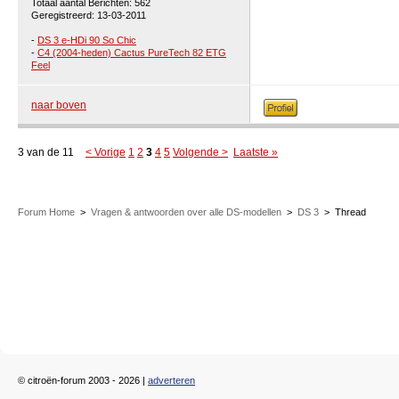
Totaal aantal Berichten: 562
Geregistreerd: 13-03-2011
-
DS 3 e-HDi 90 So Chic
-
C4 (2004-heden) Cactus PureTech 82 ETG
Feel
naar boven
3 van de 11
< Vorige
1
2
3
4
5
Volgende >
Laatste »
Forum Home
>
Vragen & antwoorden over alle DS-modellen
>
DS 3
>
Thread
© citroën-forum 2003 - 2026 |
adverteren