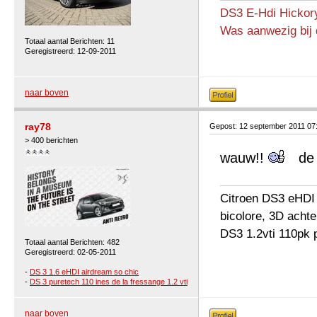
DS3 E-Hdi Hickor
Was aanwezig bij 
Totaal aantal Berichten: 11
Geregistreerd: 12-09-2011
naar boven
ray78
Gepost: 12 september 2011 07
> 400 berichten
wauw!!
de v
Citroen DS3 eHDI S
bicolore, 3D achte
DS3 1.2vti 110pk 
Totaal aantal Berichten: 482
Geregistreerd: 02-05-2011
-
DS 3 1.6 eHDI airdream so chic
-
DS 3 puretech 110 ines de la fressange 1.2 vti
naar boven