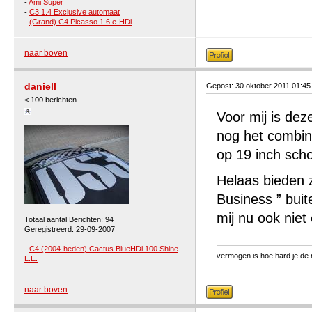
-
Ami Super
-
C3 1.4 Exclusive automaat
-
(Grand) C4 Picasso 1.6 e-HDi
naar boven
daniell
Gepost: 30 oktober 2011 01:4
< 100 berichten
Voor mij is de
nog het combina
op 19 inch scho
Helaas bieden 
Business ” buit
mij nu ook niet
Totaal aantal Berichten: 94
Geregistreerd: 29-09-2007
-
C4 (2004-heden) Cactus BlueHDi 100 Shine
vermogen is hoe hard je de 
L.E.
naar boven