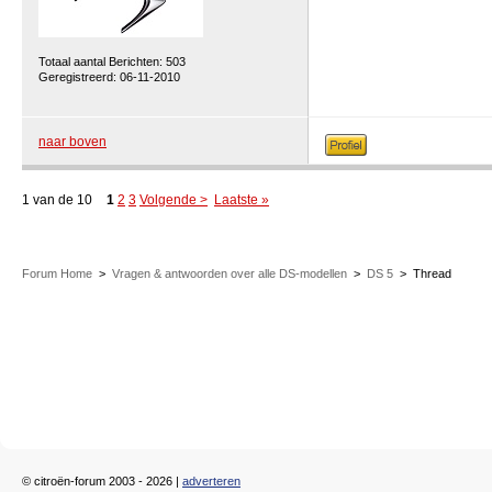
Totaal aantal Berichten: 503
Geregistreerd: 06-11-2010
naar boven
1 van de 10
1
2
3
Volgende >
Laatste »
Forum Home
>
Vragen & antwoorden over alle DS-modellen
>
DS 5
>
Thread
© citroën-forum 2003 - 2026 |
adverteren