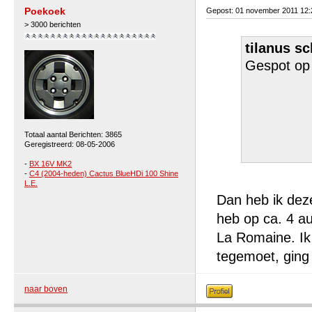
Poekoek
Gepost: 01 november 2011 12
> 3000 berichten
tilanus sc
Gespot op 
Totaal aantal Berichten: 3865
Geregistreerd: 08-05-2006
-
BX 16V MK2
-
C4 (2004-heden) Cactus BlueHDi 100 Shine
L.E.
Dan heb ik deze
heb op ca. 4 au
La Romaine. Ik 
tegemoet, ging 
naar boven