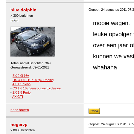
blue dolphin
Gepost: 24 augustus 2011 07:
> 300 berichten
mooie wagen.
leuke opvolger
over een jaar 
kunnen we vast
Totaal aantal Berichten: 369
whahaha
Geregistreerd: 09-01-2011
-
ZX 2.0i 16v
-
DS 3 1.6 THP 207pk Racing
-
AX 1.1 axion
-
C3 1.6 16v Sensodrive Exclusive
-
ZX 1.8 Furio
-
AX GTI
naar boven
hogervp
Gepost: 24 augustus 2011 08:
> 8000 berichten