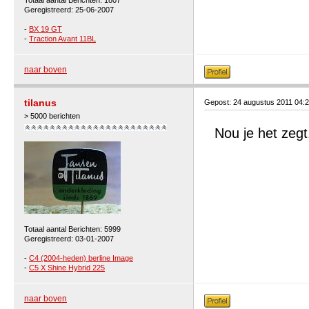
Totaal aantal Berichten: 1807
Geregistreerd: 25-06-2007
-
BX 19 GT
-
Traction Avant 11BL
naar boven
tilanus
Gepost: 24 augustus 2011 04:
> 5000 berichten
Nou je het zeg
Totaal aantal Berichten: 5999
Geregistreerd: 03-01-2007
-
C4 (2004-heden) berline Image
-
C5 X Shine Hybrid 225
naar boven