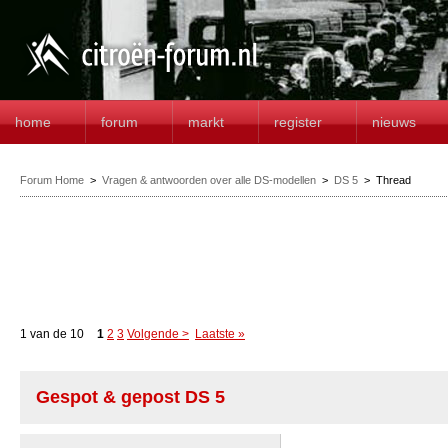
home
forum
markt
register
nieuws
Forum Home
>
Vragen & antwoorden over alle DS-modellen
>
DS 5
>
Thread
1 van de 10
1
2
3
Volgende >
Laatste »
Gespot & gepost DS 5