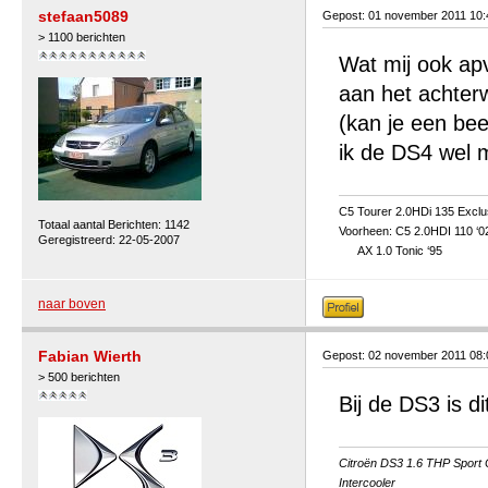
stefaan5089
Gepost: 01 november 2011 10
> 1100 berichten
Wat mij ook apv
aan het achterwi
(kan je een bee
ik de DS4 wel 
C5 Tourer 2.0HDi 135 Exclu
Totaal aantal Berichten: 1142
Voorheen: C5 2.0HDI 110 ‘0
Geregistreerd: 22-05-2007
AX 1.0 Tonic ‘95
naar boven
Fabian Wierth
Gepost: 02 november 2011 08
> 500 berichten
Bij de DS3 is d
Citroën DS3 1.6 THP Sport C
Intercooler