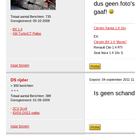
dus geen foto’s
gaaf!
Totaal aantal Berichten: 735
Geregistreerd: 05-10-2008
Citroën Xantia 1.8 16v
-
BX 1.4
-
XM TurboCT Pallas
EX:
Citroën BX 1.4 “Bixnix”
Renault Clio 1.4 RTi
Seat Ibiza 1.4 16v S
naar boven
DS rijder
Gepost: 04 september 2011 11
> 300 berichten
Is geen schand
Totaal aantal Berichten: 388
Geregistreerd: 01-09-2009
-
2CV 2cv6
-
ID/DS DS21 pallas
naar boven