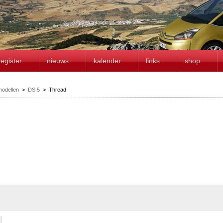
register
nieuws
kalender
links
shop
modellen
>
DS 5
>
Thread