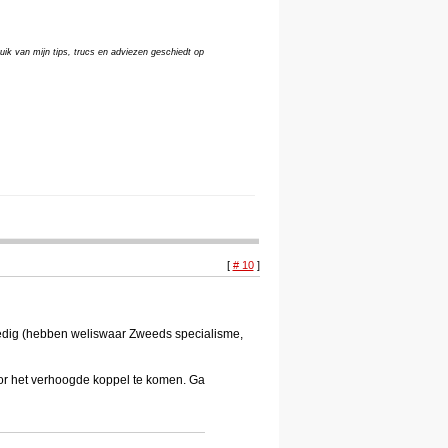
uik van mijn tips, trucs en adviezen geschiedt op
[
# 10
]
lledig (hebben weliswaar Zweeds specialisme,
oor het verhoogde koppel te komen. Ga