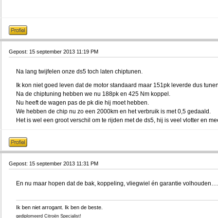
Gepost: 15 september 2013 11:19 PM
Na lang twijfelen onze ds5 toch laten chiptunen.
Ik kon niet goed leven dat de motor standaard maar 151pk leverde dus tune
Na de chiptuning hebben we nu 188pk en 425 Nm koppel.
Nu heeft de wagen pas de pk die hij moet hebben.
We hebben de chip nu zo een 2000km en het verbruik is met 0,5 gedaald.
Het is wel een groot verschil om te rijden met de ds5, hij is veel vlotter en m
Gepost: 15 september 2013 11:31 PM
En nu maar hopen dat de bak, koppeling, vliegwiel én garantie volhouden…..
Ik ben niet arrogant. Ik ben de beste.
gediplomeerd Citroën Specialist!