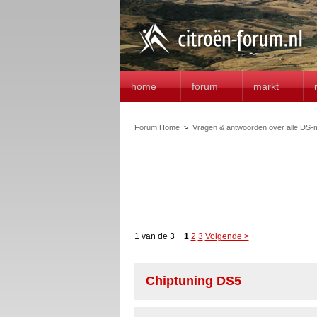
home
forum
markt
Forum Home
>
Vragen & antwoorden over alle DS-
1 van de 3
1
2
3
Volgende >
Chiptuning DS5