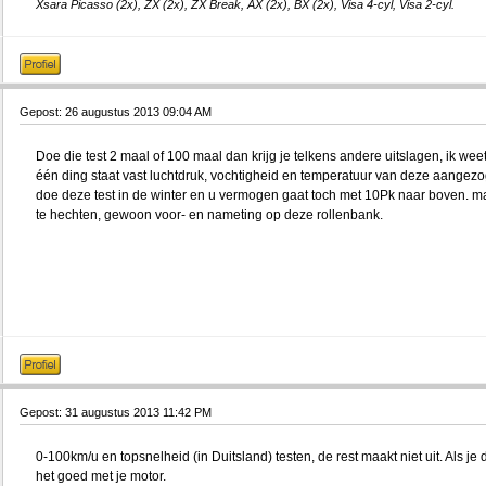
Xsara Picasso (2x), ZX (2x), ZX Break, AX (2x), BX (2x), Visa 4-cyl, Visa 2-cyl.
Gepost: 26 augustus 2013 09:04 AM
Doe die test 2 maal of 100 maal dan krijg je telkens andere uitslagen, ik wee
één ding staat vast luchtdruk, vochtigheid en temperatuur van deze aangezog
doe deze test in de winter en u vermogen gaat toch met 10Pk naar boven.
te hechten, gewoon voor- en nameting op deze rollenbank.
Gepost: 31 augustus 2013 11:42 PM
0-100km/u en topsnelheid (in Duitsland) testen, de rest maakt niet uit. Als je 
het goed met je motor.