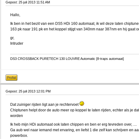
Gepost: 25 juli 2013 11:51 AM
Hallo,
Ik ben in het bezit van een DS5 HDi 160 automaat, ik wil deze laten chiptun
163 pk naar 191 pk en het koppel stijgt van 340nm naar 387nm en hij gaat o
gr,
Intruder
DS3 CROSSBACK PURETECH 130 LOUVRE Automatic [8-traps automaat]
Gepost: 25 juli 2013 12:01 PM
Dat zuiniger rijden ligt aan je rechtervoet
Chiptunen helpt door de auto meer op koppel te laten rijden, echter als je dat
worden
Ik heb mijn HDi automaat ook laten chippen en ben er erg tevreden over, ....
Ga aub wel naar iemand met ervaring, en liefst 1 die zelf kan schrijven en a
powerbox.