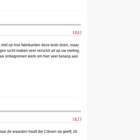
[
# 6
]
t niet op hoe fabrikanten deze tests doen, maar
en lucht maken veel verschil uit op uw meting,
 maw onbegonnen werk om hier veel belang aan
[
# 7
]
daar de waarden haalt die Citroen op geeft, zit