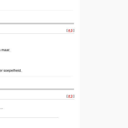
[
# 8
]
n maar.
eer soepelheid.
[
# 9
]
..