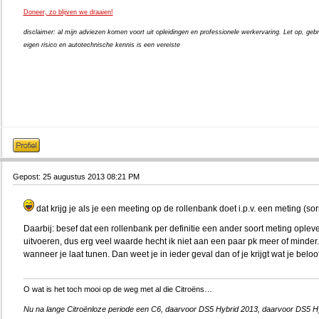
Doneer, zo blijven we draaien!
disclaimer: al mijn adviezen komen voort uit opleidingen en professionele werkervaring. Let op, gebr
eigen risico en autotechnische kennis is een vereiste
Gepost: 25 augustus 2013 08:21 PM
dat krijg je als je een meeting op de rollenbank doet i.p.v. een meting (sorr
Daarbij: besef dat een rollenbank per definitie een ander soort meting oplev
uitvoeren, dus erg veel waarde hecht ik niet aan een paar pk meer of minder.
wanneer je laat tunen. Dan weet je in ieder geval dan of je krijgt wat je beloo
O wat is het toch mooi op de weg met al die Citroëns…
Nu na lange Citroënloze periode een C6, daarvoor DS5 Hybrid 2013, daarvoor DS5 