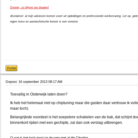
Doneer, zo blijven we draaien!
disclaimer: al mijn adviezen komen voort uit opleidingen en professionele werkervaring. Let op, gebr
eigen risico en autotechnische kennis is een vereiste
Gepost: 16 september 2013 08:17 AM
Toevallig in Oisterwijk laten doen?
Ik heb het helemaal niet op chiptuning maar die gasten daar vertrouw ik vo
maar toch).
Belangrijkste voordeel is het soepelere schakelen van de bak, dat schijnt d
binnenkort rijden met een gechipte, zal dan ook verslag uitbrengen.
O wat is het toch mooi op de weg met al die Citroëns…