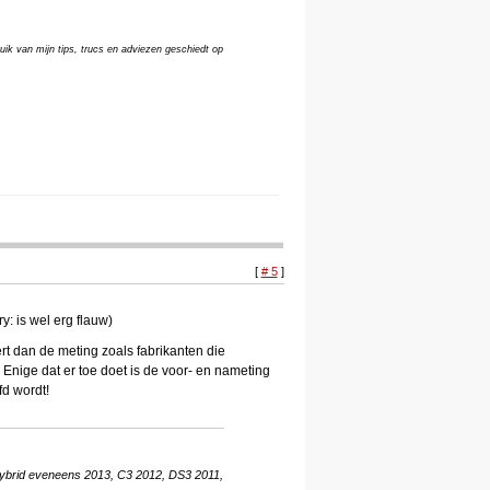
uik van mijn tips, trucs en adviezen geschiedt op
[
# 5
]
y: is wel erg flauw)
ert dan de meting zoals fabrikanten die
 Enige dat er toe doet is de voor- en nameting
fd wordt!
Hybrid eveneens 2013, C3 2012, DS3 2011,