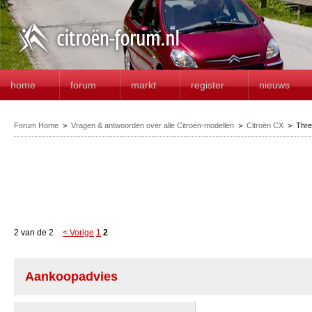
home
forum
markt
register
nieuws
Forum Home
>
Vragen & antwoorden over alle Citroën-modellen
>
Citroën CX
>
Thr
2 van de 2
< Vorige
1
2
Aankoopadvies