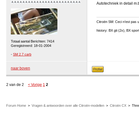
Autotechniek in detail m.b
Citroën SM: Ceci n’est pas u
history: BX gti (2x), BX spo
Totaal aantal Berichten: 7414
Geregistreerd: 18-01-2004
-
SM 2.7 carb
naar boven
2 van de 2
< Vorige
1
2
Forum Home
>
Vragen & antwoorden over alle Citroën-modellen
>
Citroën CX
>
Thr