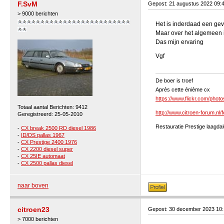
F.SvM
Gepost: 21 augustus 2022 09:
> 9000 berichten
Het is inderdaad een gev
Maar over het algemeen is
Das mijn ervaring
Vgf
De boer is troef
Après cette énième cx
https://www.flickr.com/ph
Totaal aantal Berichten: 9412
http://www.citroen-forum.nl
Geregistreerd: 25-05-2010
Restauratie Prestige laagdak
-
CX break 2500 RD diesel 1986
-
ID/DS pallas 1967
-
CX Prestige 2400 1976
-
CX 2200 diesel super
-
CX 25IE automaat
-
CX 2500 pallas diesel
naar boven
citroen23
Gepost: 30 december 2023 10
> 7000 berichten