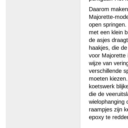
Daarom maken w
Majorette-mode
open springen. 
met een klein b
de asjes draag
haakjes, die de
voor Majorette 
wijze van verin
verschillende 
moeten kiezen. D
koetswerk blijk
die de veeruit
wielophanging o
raampjes zijn k
epoxy te redden