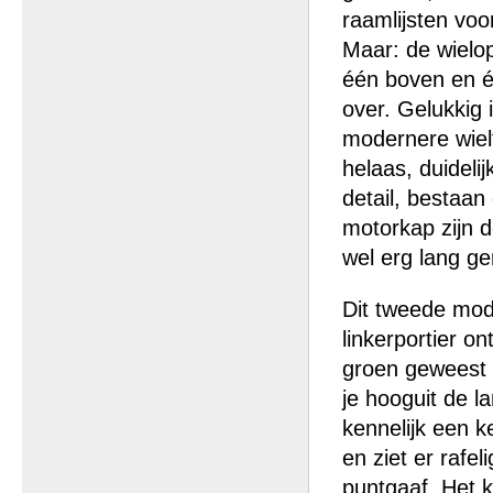
raamlijsten voo
Maar: de wielop
één boven en éé
over. Gelukkig 
modernere wielt
helaas, duidelij
detail, bestaan
motorkap zijn 
wel erg lang g
Dit tweede mode
linkerportier o
groen geweest i
je hooguit de 
kennelijk een k
en ziet er rafe
puntgaaf. Het k