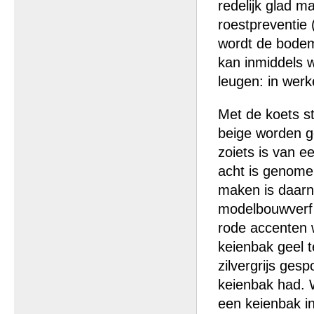
redelijk glad m
roestpreventie
wordt de bodem
kan inmiddels w
leugen: in werk
Met de koets st
beige worden ge
zoiets is van e
acht is genome
maken is daarna
modelbouwverf 
rode accenten 
keienbak geel t
zilvergrijs ge
keienbak had. W
een keienbak in