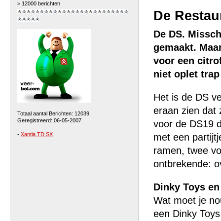
> 12000 berichten
De Restaur
De DS. Missch
gemaakt. Maar
voor een citro
niet oplet trap
Het is de DS v
eraan zien dat
Totaal aantal Berichten: 12039
Geregistreerd: 06-05-2007
voor de DS19 di
-
Xantia TD SX
met een partijt
ramen, twee vo
ontbrekende: o
Dinky Toys en
Wat moet je nou
een Dinky Toys