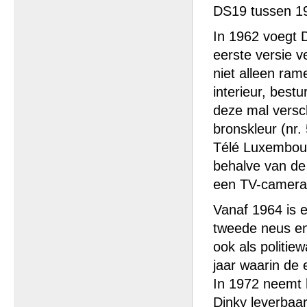
DS19 tussen 19
In 1962 voegt 
eerste versie v
niet alleen ram
interieur, best
deze mal versch
bronskleur (nr
Télé Luxembour
behalve van de 
een TV-camera 
Vanaf 1964 is e
tweede neus en
ook als politie
jaar waarin de 
In 1972 neemt h
Dinky leverbaa