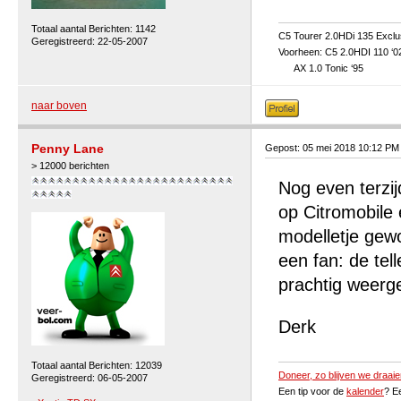
Totaal aantal Berichten: 1142
C5 Tourer 2.0HDi 135 Exclu
Geregistreerd: 22-05-2007
Voorheen: C5 2.0HDI 110 ‘0
AX 1.0 Tonic ‘95
naar boven
Penny Lane
Gepost: 05 mei 2018 10:12 PM
> 12000 berichten
Nog even terzi
op Citromobile 
modelletje gew
een fan: de tell
prachtig weerg
Derk
Totaal aantal Berichten: 12039
Doneer, zo blijven we draaie
Geregistreerd: 06-05-2007
Een tip voor de
kalender
? E