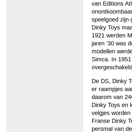
van Editions At
onontkoombaar 
speelgoed zijn 
Dinky Toys maak
1921 werden Me
jaren ’30 was d
modellen werde
Simca. In 1951
overgeschakeld
De DS, Dinky T
er raampjes aa
daarom van 24C
Dinky Toys en k
velgjes worden 
Franse Dinky To
persmal van de