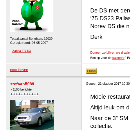
De DS met derde
‘75 DS23 Pallas
Norev DS die ni
Derk
Totaal aantal Berichten: 12039
Geregistreerd: 06-05-2007
-
Xantia TD SX
Doneer, zo blijven we draaie
Een tip voor de
kalender
? E
naar boven
stefaan5089
Gepost: 21 oktober 2017 10:3
> 1100 berichten
Mooie restaura
Altijd leuk om 
Naar de 3” SM v
collectie.