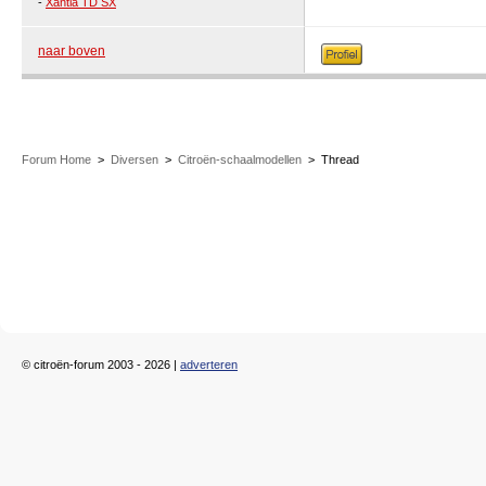
-
Xantia TD SX
naar boven
Forum Home
>
Diversen
>
Citroën-schaalmodellen
>
Thread
© citroën-forum 2003 - 2026 |
adverteren