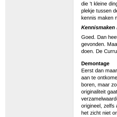
die ’t kleine d
plekje tussen 
kennis maken m
Kennismaken m
Goed. Dan heeft
gevonden. Maar
doen. De Curru
Demontage
Eerst dan maar h
aan te ontkomen
boren, maar zoi
originaliteit ga
verzamelwaarde 
origineel, zelf
het zicht niet 