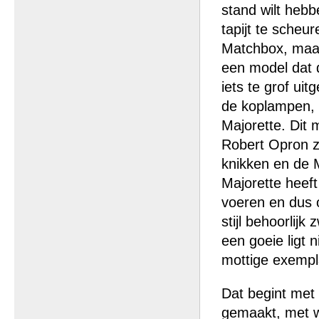
stand wilt heb
tapijt te scheur
Matchbox, maar 
een model dat d
iets te grof ui
de koplampen, d
Majorette. Dit 
Robert Opron zij
knikken en de 
Majorette heeft
voeren en dus o
stijl behoorlijk
een goeie ligt 
mottige exempl
Dat begint met 
gemaakt, met wi