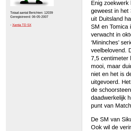
Enig zoekwerk l
geweest in het
Totaal aantal Berichten: 12039
Geregistreerd: 06-05-2007
uit Duitsland h
-
Xantia TD SX
SM en Tomica i
verwacht in okt
‘Mininches’ ser
veelbelovend. 
7,5 centimeter 
mooi, maar duid
niet en het is 
uitgevoerd. Het
de schoorsteenm
daadwerkelijk h
punt van Matc
De SM van Siku i
Ook wil de veri