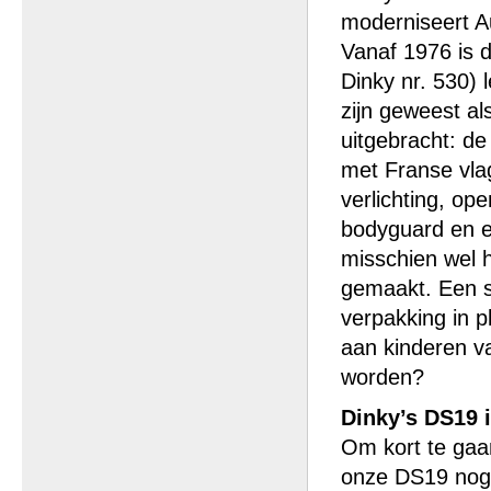
moderniseert Au
Vanaf 1976 is d
Dinky nr. 530) 
zijn geweest al
uitgebracht: de
met Franse vla
verlichting, op
bodyguard en e
misschien wel h
gemaakt. Een sp
verpakking in p
aan kinderen v
worden?
Dinky’s DS19 i
Om kort te gaan
onze DS19 nog m