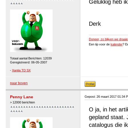
Gelukkig heb i
Derk
Doneer, zo blijven we draaie
Een tip voor de
kalender
? E
Totaal aantal Berichten: 12039
Geregistreerd: 06-05-2007
-
Xantia TD SX
naar boven
Penny Lane
Gepost: 26 maart 2017 01:34 
> 12000 berichten
O ja, in het ar
gepland staat. 
catalogus die i