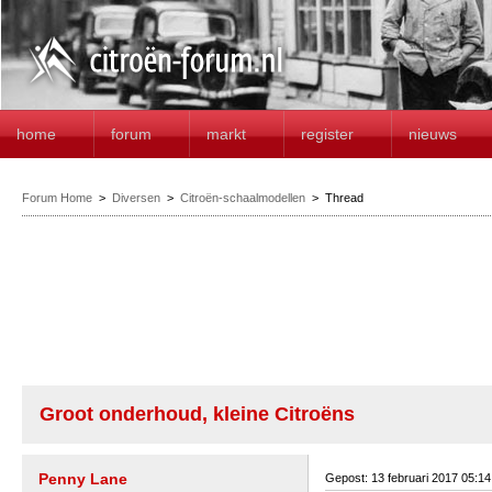
home
forum
markt
register
nieuws
Forum Home
>
Diversen
>
Citroën-schaalmodellen
>
Thread
Groot onderhoud, kleine Citroëns
Penny Lane
Gepost: 13 februari 2017 05:1