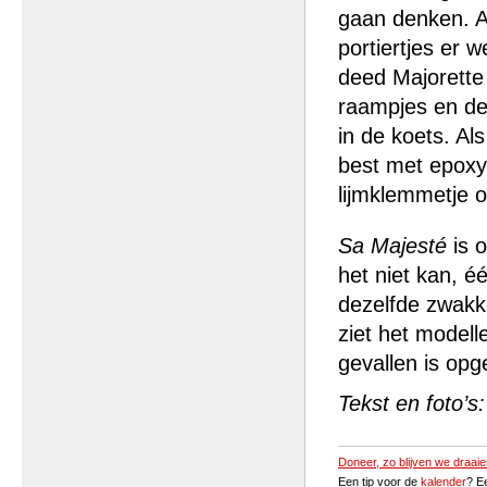
gaan denken. A
portiertjes er w
deed Majorette 
raampjes en de
in de koets. A
best met epoxy 
lijmklemmetje o
Sa Majesté
is o
het niet kan, é
dezelfde zwakk
ziet het modell
gevallen is op
Tekst en foto’
Doneer, zo blijven we draaie
Een tip voor de
kalender
? E