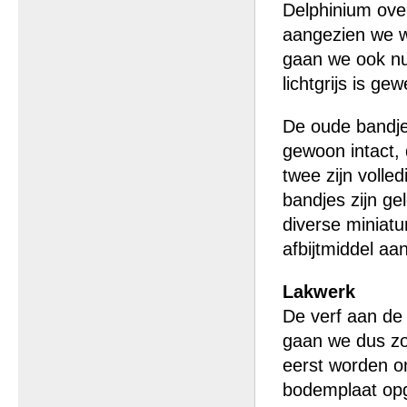
Delphinium ove
aangezien we we
gaan we ook nu 
lichtgrijs is g
De oude bandje
gewoon intact,
twee zijn volled
bandjes zijn g
diverse miniat
afbijtmiddel aa
Lakwerk
De verf aan de 
gaan we dus zo
eerst worden on
bodemplaat opge