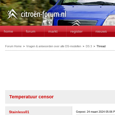
home
forum
markt
register
nieuws
Forum Home
>
Vragen & antwoorden over alle DS-modellen
>
DS 3
>
Thread
Temperatuur censor
Stainless01
Gepost: 24 maart 2024 05:06 