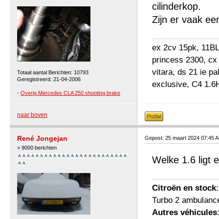
cilinderkop.
Zijn er vaak ee
ex 2cv 15pk, 11BL 
princess 2300, cx
vitara, ds 21 ie p
Totaal aantal Berichten: 10793
Geregistreerd: 21-04-2006
exclusive, C4 1.6
-
Overig Mercedes CLA 250 shooting brake
naar boven
René Jongejan
Gepost: 25 maart 2024 07:45 
> 9000 berichten
Welke 1.6 ligt 
Citroën en stock
Turbo 2 ambulanc
Autres véhicules