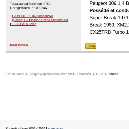
Peugeot 309 1.4 B
Totaal aantal Berichten: 9769
Geregistreerd: 27-09-2007
Possédé et condu
-
C3 Pluriel 1.6 16v sensodrive
Super Break 1979
-
(Grand) C4 Picasso Grand Spacetourer
PT130 EAT8 Shine
Break 1989, XM2.
CX25TRD Turbo 1 b
naar boven
Forum Home
>
Vragen & antwoorden over alle DS-modellen
>
DS 3
>
Thread
© citroën-forum 2003 - 2026 |
adverteren