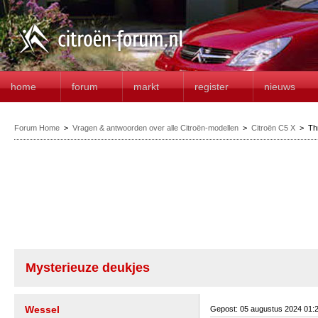
home
forum
markt
register
nieuws
Forum Home
>
Vragen & antwoorden over alle Citroën-modellen
>
Citroën C5 X
>
Th
Mysterieuze deukjes
Wessel
Gepost: 05 augustus 2024 01: