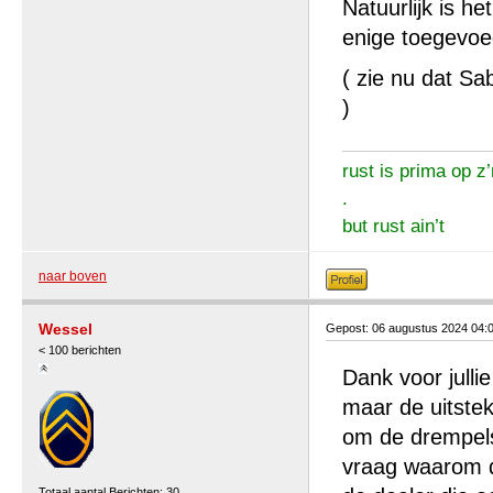
Natuurlijk is h
enige toegevoe
( zie nu dat Sa
)
rust is prima op z’
.
but rust ain’t
naar boven
Wessel
Gepost: 06 augustus 2024 04:
< 100 berichten
Dank voor jullie
maar de uitstek
om de drempels
vraag waarom di
Totaal aantal Berichten: 30