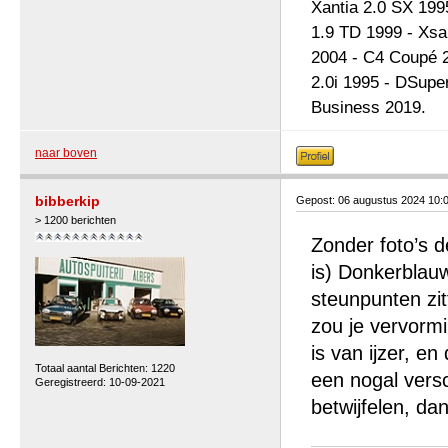
Xantia 2.0 SX 199
1.9 TD 1999 - Xsa
2004 - C4 Coupé 2
2.0i 1995 - DSupe
Business 2019.
naar boven
bibberkip
Gepost: 06 augustus 2024 10:
> 1200 berichten
Zonder foto’s d
is) Donkerblauw
steunpunten zit
zou je vervormi
is van ijzer, e
Totaal aantal Berichten: 1220
een nogal vers
Geregistreerd: 10-09-2021
betwijfelen, da