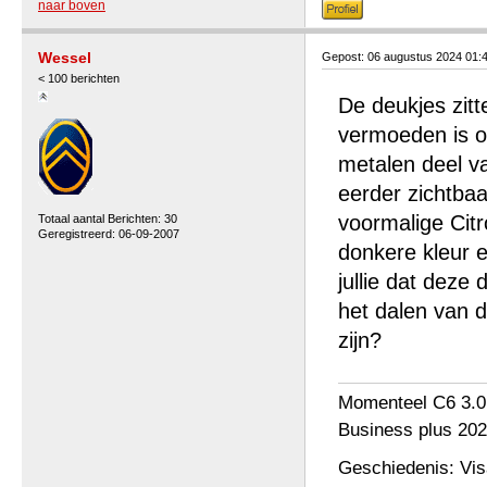
naar boven
Wessel
Gepost: 06 augustus 2024 01:
< 100 berichten
De deukjes zitt
vermoeden is o
metalen deel va
eerder zichtbaa
voormalige Cit
Totaal aantal Berichten: 30
Geregistreerd: 06-09-2007
donkere kleur e
jullie dat deze 
het dalen van 
zijn?
Momenteel C6 3.0
Business plus 202
Geschiedenis: Vi