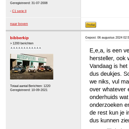
Geregistreerd: 31-07-2008
-
C1 serie II
naar boven
bibberkip
Gepost: 06 augustus 2024 02:
> 1200 berichten
E,e,a, is een 
hersteller, oo
Vandaag is het n
dus deukjes. S
we niks, vul ma
Totaal aantal Berichten: 1220
over whatever 
Geregistreerd: 10-09-2021
onderhuids wat j
onderzoeken e
de rest kun je i
dus kunnen zie