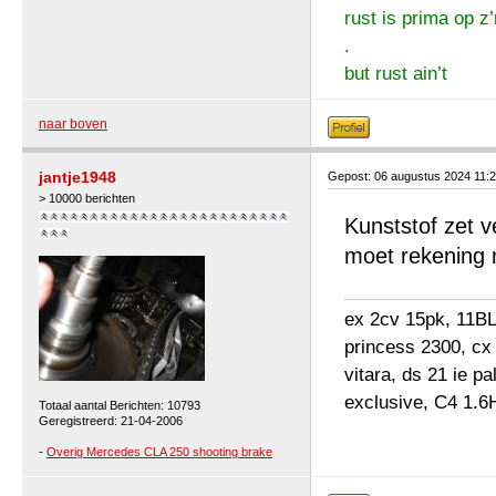
rust is prima op z’
.
but rust ain’t
naar boven
jantje1948
Gepost: 06 augustus 2024 11:
> 10000 berichten
Kunststof zet 
moet rekening 
ex 2cv 15pk, 11BL 
princess 2300, cx
vitara, ds 21 ie p
exclusive, C4 1.6
Totaal aantal Berichten: 10793
Geregistreerd: 21-04-2006
-
Overig Mercedes CLA 250 shooting brake