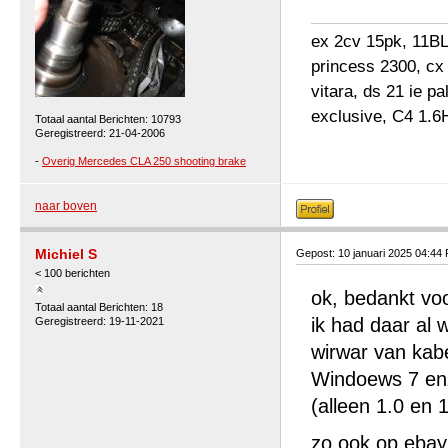
ex 2cv 15pk, 11BL 
princess 2300, cx
vitara, ds 21 ie p
exclusive, C4 1.6
Totaal aantal Berichten: 10793
Geregistreerd: 21-04-2006
-
Overig Mercedes CLA 250 shooting brake
naar boven
Michiel S
Gepost: 10 januari 2025 04:44
< 100 berichten
ok, bedankt voo
Totaal aantal Berichten: 18
ik had daar al 
Geregistreerd: 19-11-2021
wirwar van kabe
Windoews 7 enzo
(alleen 1.0 en 
zo ook op ebay