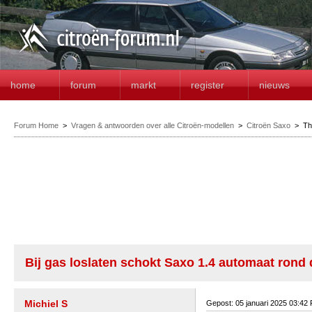
home
forum
markt
register
nieuws
Forum Home
>
Vragen & antwoorden over alle Citroën-modellen
>
Citroën Saxo
>
Th
Bij gas loslaten schokt Saxo 1.4 automaat rond 
Michiel S
Gepost: 05 januari 2025 03:42