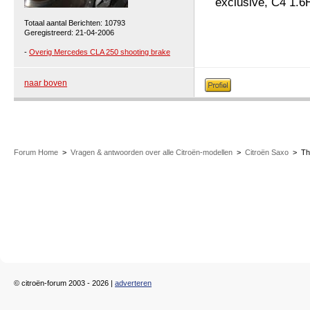
exclusive, C4 1.6
Totaal aantal Berichten: 10793
Geregistreerd: 21-04-2006
-
Overig Mercedes CLA 250 shooting brake
naar boven
Forum Home
>
Vragen & antwoorden over alle Citroën-modellen
>
Citroën Saxo
>
Th
© citroën-forum 2003 - 2026 |
adverteren