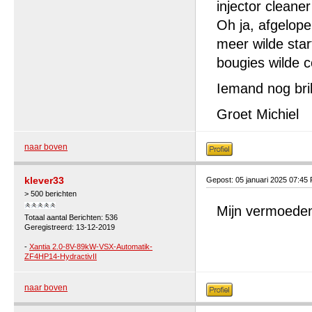
injector cleane
Oh ja, afgelop
meer wilde star
bougies wilde 
Iemand nog bri
Groet Michiel
naar boven
klever33
Gepost: 05 januari 2025 07:45
> 500 berichten
Mijn vermoeden
Totaal aantal Berichten: 536
Geregistreerd: 13-12-2019
-
Xantia 2.0-8V-89kW-VSX-Automatik-
ZF4HP14-HydractivII
naar boven