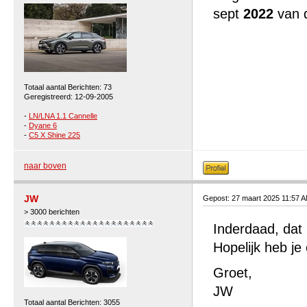
sept
2022
van d
Totaal aantal Berichten: 73
Geregistreerd: 12-09-2005
-
LN/LNA 1.1 Cannelle
-
Dyane 6
-
C5 X Shine 225
naar boven
JW
Gepost: 27 maart 2025 11:57 
> 3000 berichten
Inderdaad, dat 
Hopelijk heb je
Groet,
JW
Totaal aantal Berichten: 3055