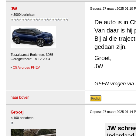
JW
Gepost: 27 maart 2025 01:10 
> 3000 berichten
De auto is in 
Van daar is hij
Bij al die traj
gedaan zijn.
Totaal aantal Berichten: 3055
Groet,
Geregistreerd: 18-12-2004
JW
-
C5 Aircross PHEV
GÉÉN vragen via P
naar boven
Grootj
Gepost: 27 maart 2025 01:14 
< 100 berichten
JW schree
Inderdaad,