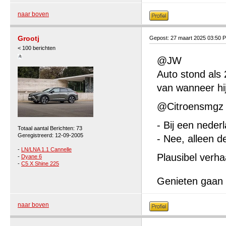
naar boven
Grootj
Gepost: 27 maart 2025 03:50 
< 100 berichten
@JW
Auto stond als
van wanneer hij
@Citroensmgz
- Bij een neder
Totaal aantal Berichten: 73
Geregistreerd: 12-09-2005
- Nee, alleen d
-
LN/LNA 1.1 Cannelle
Plausibel verha
-
Dyane 6
-
C5 X Shine 225
Genieten gaan
naar boven