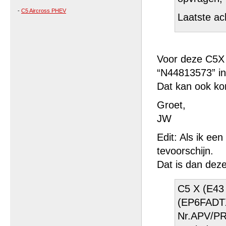
-
C5 Aircross PHEV
Laatste ac
Voor deze C5X z
“N44813573” ing
Dat kan ook kom
Groet,
JW
Edit: Als ik e
tevoorschijn.
Dat is dan deze
C5 X (E43
(EP6FADT
Nr.APV/PR