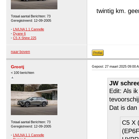
twintig km. ge
Totaal aantal Berichten: 73
Geregistreerd: 12-09-2005
-
LN/LNA 1.1 Cannelle
-
Dyane 6
-
C5 X Shine 225
naar boven
Grootj
Gepost: 27 maart 2025 09:00 
< 100 berichten
JW schree
Edit: Als 
tevoorschij
Dat is dan
C5 X 
Totaal aantal Berichten: 73
Geregistreerd: 12-09-2005
(EP6
-
LN/LNA 1.1 Cannelle