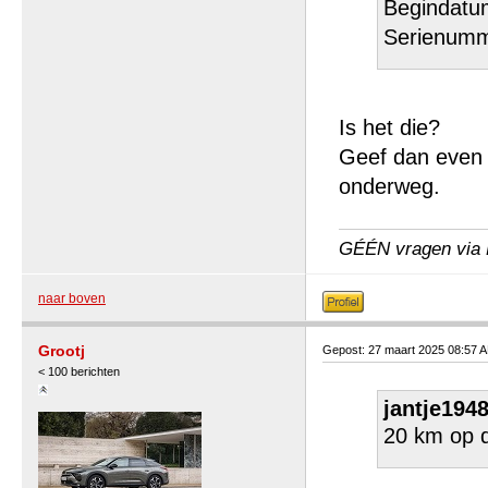
Begindatu
Serienumm
Is het die?
Geef dan even 
onderweg.
GÉÉN vragen via P
naar boven
Grootj
Gepost: 27 maart 2025 08:57 
< 100 berichten
jantje1948
20 km op d