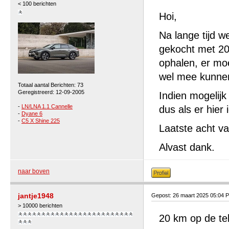
< 100 berichten
Hoi,
Na lange tijd 
gekocht met 20k
ophalen, er mo
wel mee kunne
Totaal aantal Berichten: 73
Geregistreerd: 12-09-2005
Indien mogelijk
-
LN/LNA 1.1 Cannelle
dus als er hie
-
Dyane 6
-
C5 X Shine 225
Laatste acht v
Alvast dank.
naar boven
jantje1948
Gepost: 26 maart 2025 05:04 
> 10000 berichten
20 km op de tel