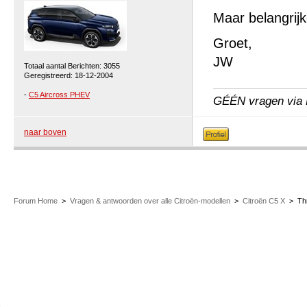
Maar belangrijk
Groet,
JW
Totaal aantal Berichten: 3055
Geregistreerd: 18-12-2004
-
C5 Aircross PHEV
GÉÉN vragen via P
naar boven
Forum Home
>
Vragen & antwoorden over alle Citroën-modellen
>
Citroën C5 X
>
Th