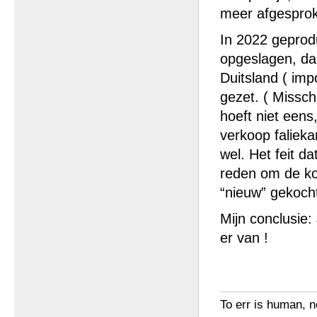
meer afgespro
In 2022 geprodu
opgeslagen, da
Duitsland ( im
gezet. ( Missc
hoeft niet eens
verkoop faliek
wel. Het feit da
reden om de ko
“nieuw” gekocht
Mijn conclusie:
er van !
To err is human, no