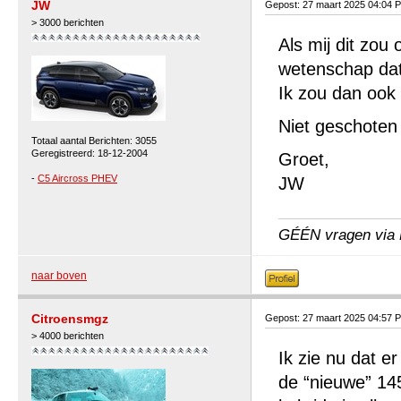
JW
Gepost: 27 maart 2025 04:04 
> 3000 berichten
Als mij dit zou
wetenschap dat 
Ik zou dan ook
Niet geschoten 
Totaal aantal Berichten: 3055
Geregistreerd: 18-12-2004
Groet,
-
C5 Aircross PHEV
JW
GÉÉN vragen via P
naar boven
Citroensmgz
Gepost: 27 maart 2025 04:57 
> 4000 berichten
Ik zie nu dat 
de “nieuwe” 14