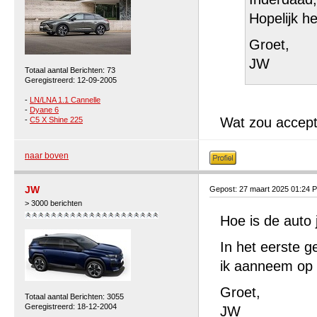
Hopelijk h
Groet,
JW
Totaal aantal Berichten: 73
Geregistreerd: 12-09-2005
-
LN/LNA 1.1 Cannelle
-
Dyane 6
Wat zou acceptab
-
C5 X Shine 225
naar boven
JW
Gepost: 27 maart 2025 01:24 
> 3000 berichten
Hoe is de auto
In het eerste g
ik aanneem op 
Groet,
Totaal aantal Berichten: 3055
Geregistreerd: 18-12-2004
JW