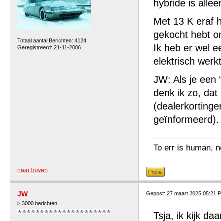
hybride is alle
Met 13 K eraf h
gekocht hebt o
Totaal aantal Berichten: 4124
Ik heb er wel e
Geregistreerd: 21-11-2006
elektrisch werk
JW: Als je een 
denk ik zo, dat
(dealerkortinge
geïnformeerd).
To err is human, no
naar boven
JW
Gepost: 27 maart 2025 05:21 
> 3000 berichten
Tsja, ik kijk d