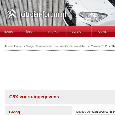
home
forum
markt
register
nieuws
Forum Home
>
Vragen & antwoorden over alle Citroën-modellen
>
Citroën C5 X
>
Th
C5X voertuiggegevens
Grootj
Gepost: 26 maart 2025 03:46 