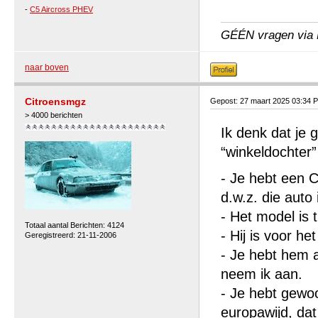
-
C5 Aircross PHEV
GÉÉN vragen via P
naar boven
Citroensmgz
Gepost: 27 maart 2025 03:34 
> 4000 berichten
Ik denk dat je 
“winkeldochter”
- Je hebt een C
d.w.z. die auto
- Het model is
Totaal aantal Berichten: 4124
- Hij is voor h
Geregistreerd: 21-11-2006
- Je hebt hem a
neem ik aan.
- Je hebt gewoo
europawijd, dat