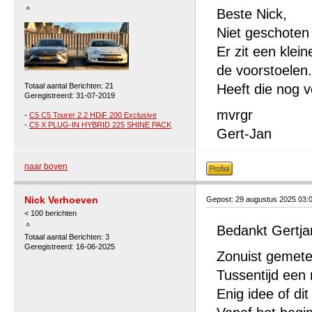
Beste Nick,
Niet geschoten a
Er zit een klei
de voorstoelen.
Totaal aantal Berichten: 21
Heeft die nog 
Geregistreerd: 31-07-2019
mvrgr
-
C5 C5 Tourer 2.2 HDiF 200 Exclusive
-
C5 X PLUG-IN HYBRID 225 SHINE PACK
Gert-Jan
naar boven
Nick Verhoeven
Gepost: 29 augustus 2025 03:
< 100 berichten
Bedankt Gertja
Totaal aantal Berichten: 3
Geregistreerd: 16-06-2025
Zonuist gemeten
Tussentijd een
Enig idee of dit