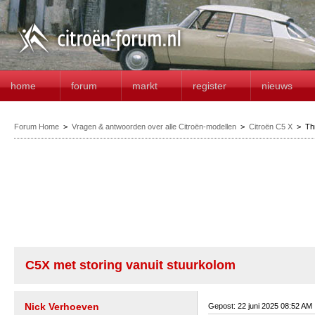
home
forum
markt
register
nieuws
Forum Home
>
Vragen & antwoorden over alle Citroën-modellen
>
Citroën C5 X
>
Th
C5X met storing vanuit stuurkolom
Nick Verhoeven
Gepost: 22 juni 2025 08:52 AM