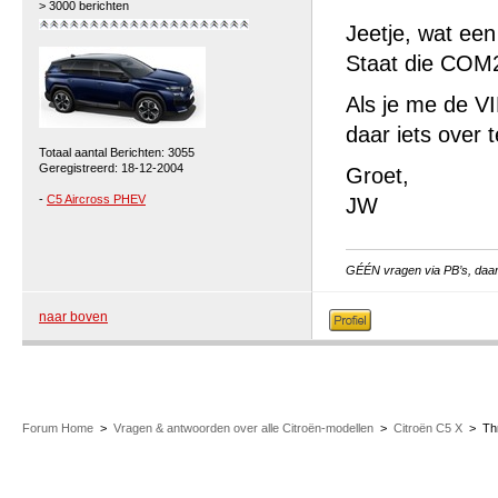
> 3000 berichten
Jeetje, wat een
Staat die COM2
Als je me de VI
daar iets over t
Totaal aantal Berichten: 3055
Geregistreerd: 18-12-2004
Groet,
-
C5 Aircross PHEV
JW
GÉÉN vragen via PB’s, daar 
naar boven
Forum Home
>
Vragen & antwoorden over alle Citroën-modellen
>
Citroën C5 X
>
Th