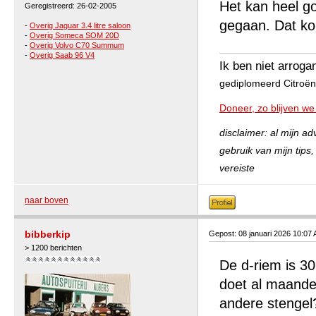
Het kan heel go
Geregistreerd: 26-02-2005
gegaan. Dat ko
-
Overig Jaguar 3.4 litre saloon
-
Overig Someca SOM 20D
-
Overig Volvo C70 Summum
-
Overig Saab 96 V4
Ik ben niet arroga
gediplomeerd Citroën 
Doneer, zo blijven we
disclaimer: al mijn a
gebruik van mijn tips
vereiste
naar boven
bibberkip
Gepost: 08 januari 2026 10:07
> 1200 berichten
De d-riem is 30
doet al maanden
andere stengel?