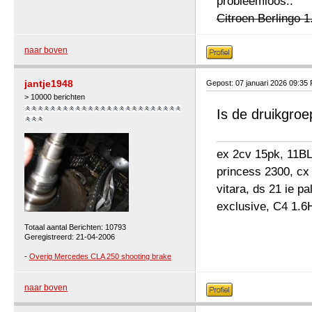
probleemloos..
Citroen Berlingo 1
naar boven
jantje1948
Gepost: 07 januari 2026 09:35
> 10000 berichten
Is de druikgro
ex 2cv 15pk, 11BL 
princess 2300, cx
vitara, ds 21 ie p
exclusive, C4 1.6
Totaal aantal Berichten: 10793
Geregistreerd: 21-04-2006
-
Overig Mercedes CLA 250 shooting brake
naar boven