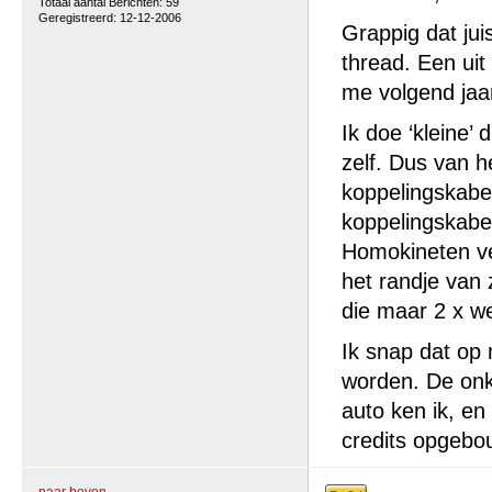
Totaal aantal Berichten: 59
Geregistreerd: 12-12-2006
Grappig dat juis
thread. Een uit
me volgend jaa
Ik doe ‘kleine’ 
zelf. Dus van het
koppelingskabel
koppelingskabel
Homokineten ve
het randje van z
die maar 2 x we
Ik snap dat op 
worden. De onk
auto ken ik, en
credits opgebo