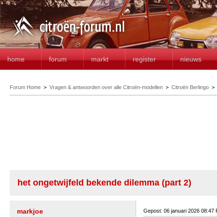
home
forum
markt
register
nieuws
Forum Home
>
Vragen & antwoorden over alle Citroën-modellen
>
Citroën Berlingo
het ongetwijfeld bekende dilemma (part 2)
markjoe
Gepost: 06 januari 2026 08:47