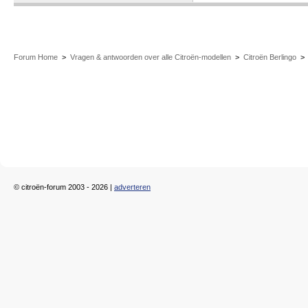
Forum Home
>
Vragen & antwoorden over alle Citroën-modellen
>
Citroën Berlingo
© citroën-forum 2003 - 2026 |
adverteren