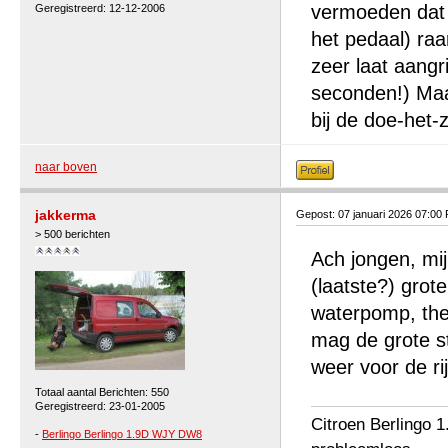
vermoeden dat d
Geregistreerd: 12-12-2006
het pedaal) ra
zeer laat aangr
seconden!) Maar
bij de doe-het-
naar boven
jakkerma
Gepost: 07 januari 2026 07:00
> 500 berichten
Ach jongen, mij
(laatste?) grote
waterpomp, ther
mag de grote st
weer voor de r
Totaal aantal Berichten: 550
Geregistreerd: 23-01-2005
Citroen Berlingo 1
-
Berlingo Berlingo 1.9D WJY DW8