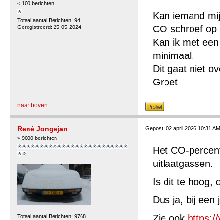
< 100 berichten
Kan iemand mij 
Totaal aantal Berichten: 94
CO schroef op 
Geregistreerd: 25-05-2024
Kan ik met een j
minimaal.
Dit gaat niet o
Groet
naar boven
René Jongejan
Gepost: 02 april 2026 10:31 AM
> 9000 berichten
Het CO-percenta
uitlaatgassen.
Is dit te hoog, 
Dus ja, bij een j
Zie ook
https:/
Totaal aantal Berichten: 9768