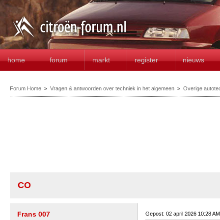
home
forum
markt
register
nieuws
Forum Home
>
Vragen & antwoorden over techniek in het algemeen
>
Overige autote
CO
Frans 007
Gepost: 02 april 2026 10:28 AM