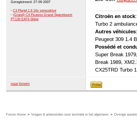
Geregistreerd: 27-09-2007
-
C3 Pluriel 1.6 16v sensodrive
-
(Grand) C4 Picasso Grand Spacetourer
Citroën en stock
PT130 EAT8 Shine
Turbo 2 ambulanc
Autres véhicules
Peugeot 309 1.4 B
Possédé et condu
Super Break 1979
Break 1989, XM2.
CX25TRD Turbo 1 b
naar boven
Forum Home
>
Vragen & antwoorden over techniek in het algemeen
>
Overige autote