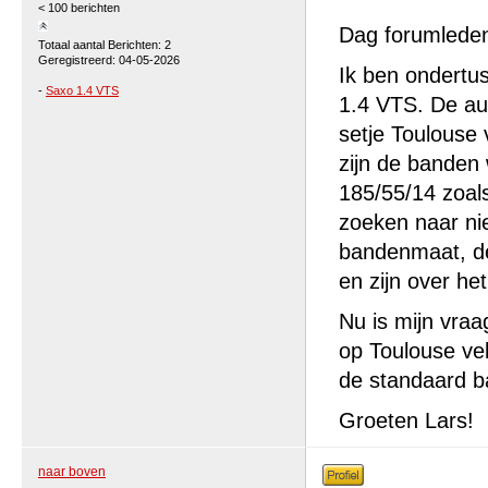
< 100 berichten
Dag forumlede
Totaal aantal Berichten: 2
Geregistreerd: 04-05-2026
Ik ben ondertu
-
Saxo 1.4 VTS
1.4 VTS. De aut
setje Toulouse
zijn de banden 
185/55/14 zoals
zoeken naar ni
bandenmaat, de
en zijn over h
Nu is mijn vra
op Toulouse vel
de standaard b
Groeten Lars!
naar boven