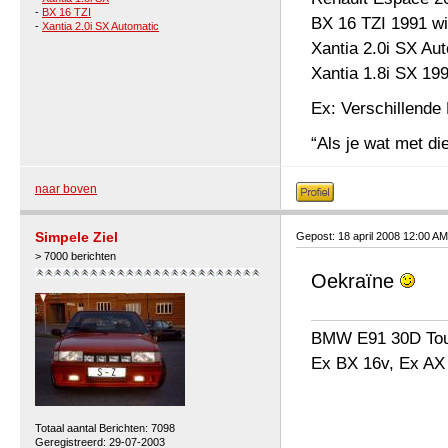
-
BX 16 TZI
BX 16 TZI 1991 wi
-
Xantia 2.0i SX Automatic
Xantia 2.0i SX Au
Xantia 1.8i SX 19
Ex: Verschillende 
“Als je wat met die
naar boven
Simpele Ziel
Gepost: 18 april 2008 12:00 AM
> 7000 berichten
Oekraïne
BMW E91 30D Tou
Ex BX 16v, Ex AX
Totaal aantal Berichten: 7098
Geregistreerd: 29-07-2003