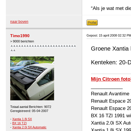
“Als je wat met die
naar boven
Timo1990
Gepost: 15 april 2008 02:32 P
> 9000 berichten
Groene Xantia l
Kenteken: 20-
Mijn Citroen foto
____________
Renault Avantime
Renault Espace 2
Totaal aantal Berichten: 9072
Renault Espace 2
Geregistreerd: 05-04-2007
BX 16 TZI 1991 wi
-
Xantia 1.8i SX
Xantia 2.0i SX Au
-
BX 16 TZI
-
Xantia 2.0i SX Automatic
Xantia 1.8i SX 19