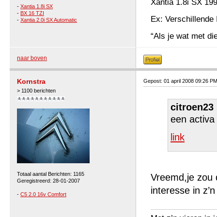
Xantia 1.8i SX 19
-
Xantia 1.8i SX
-
BX 16 TZI
Ex: Verschillende 
-
Xantia 2.0i SX Automatic
“Als je wat met die
naar boven
Kornstra
Gepost: 01 april 2008 09:26 P
> 1100 berichten
citroen23
een activ
link
Totaal aantal Berichten: 1165
Vreemd,je zou 
Geregistreerd: 28-01-2007
interesse in z’n
-
C5 2.0 16v Comfort