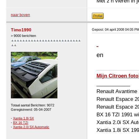
Met z’n vieren in 
naar boven
Timo1990
Gepost: 04 april 2008 04:05 P
> 9000 berichten
en
Mijn Citroen foto
____________
Renault Avantime
Renault Espace 2
Totaal aantal Berichten: 9072
Renault Espace 2
Geregistreerd: 05-04-2007
BX 16 TZI 1991 wi
-
Xantia 1.8i SX
Xantia 2.0i SX Au
-
BX 16 TZI
-
Xantia 2.0i SX Automatic
Xantia 1.8i SX 19