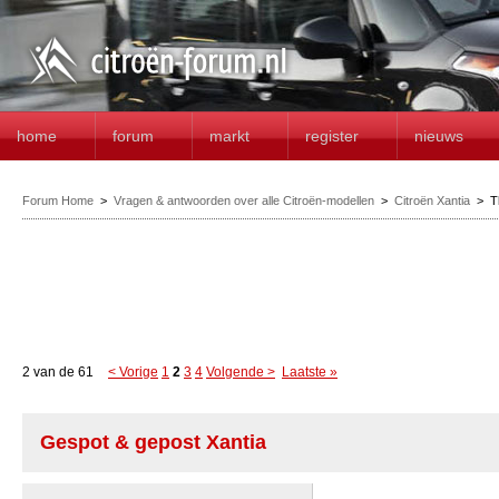
home
forum
markt
register
nieuws
Forum Home
>
Vragen & antwoorden over alle Citroën-modellen
>
Citroën Xantia
>
T
2 van de 61
< Vorige
1
2
3
4
Volgende >
Laatste »
Gespot & gepost Xantia