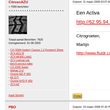
CitroenAZU
Gepost: 11 maart 2008 03:07 
> 7000 berichten
Een Activa
http://62.95.9
Citrogroeten,
Totaal aantal Berichten: 7925
Geregistreerd: 31-08-2003
Martijn
-
C4 (2004-heden) Cactus 1.2 Puretech Shine
http://www.fluidr.
-
2CV AZU B
-
2CV AK400 LAAG
-
2CV spécial zdz
-
Ami 8 service tolée
-
CX 2200 Super
-
Méhari 2+2
-
Overig ND P 350
-
AX GTi
-
Overig NYD P 450
-
2CV AZ
naar boven
PBO
Gepost: 24 maart 2008 07:42 