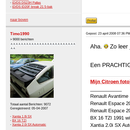
-
ID/DS DS23H Pallas
-
ID/DS ID20F break 21 5-bak
naar boven
Timo1990
Gepost: 23 april 2008 07:36 P
> 9000 berichten
Aha.
Zo leer 
Een PRACHTIGE
Mijn Citroen foto
____________
Renault Avantime
Renault Espace 2
Totaal aantal Berichten: 9072
Geregistreerd: 05-04-2007
Renault Espace 2
-
Xantia 1.8i SX
BX 16 TZI 1991 wi
-
BX 16 TZI
Xantia 2.0i SX Au
-
Xantia 2.0i SX Automatic