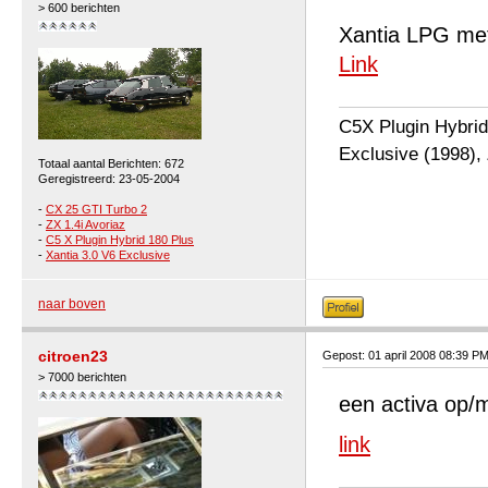
> 600 berichten
Xantia LPG met
Link
C5X Plugin Hybrid
Exclusive (1998), 
Totaal aantal Berichten: 672
Geregistreerd: 23-05-2004
-
CX 25 GTI Turbo 2
-
ZX 1.4i Avoriaz
-
C5 X Plugin Hybrid 180 Plus
-
Xantia 3.0 V6 Exclusive
naar boven
citroen23
Gepost: 01 april 2008 08:39 P
> 7000 berichten
een activa op/
link