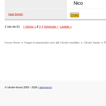
Nico
naar boven
2 van de 61
< Vorige
1
2
3
4
Volgende >
Laatste »
Forum Home
>
Vragen & antwoorden over alle Citroën-modellen
>
Citroën Xantia
>
T
© citroën-forum 2003 - 2026 |
adverteren