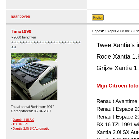
naar boven
Timo1990
Gepost: 18 april 2008 08:33 P
> 9000 berichten
Twee Xantia’s 
Rode Xantia 1.6
Grijze Xantia 
Mijn Citroen foto
____________
Renault Avantime
Totaal aantal Berichten: 9072
Renault Espace 2
Geregistreerd: 05-04-2007
Renault Espace 2
-
Xantia 1.8i SX
BX 16 TZI 1991 wi
-
BX 16 TZI
-
Xantia 2.0i SX Automatic
Xantia 2.0i SX Au