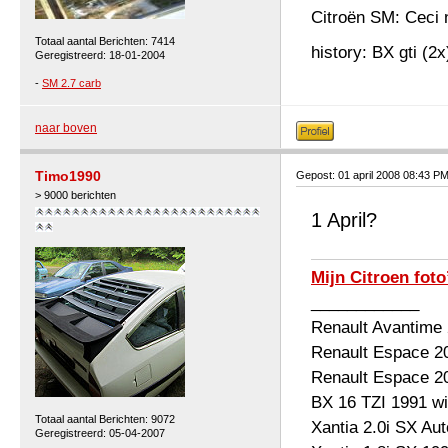
Citroën SM: Ceci n
Totaal aantal Berichten: 7414
history: BX gti (2
Geregistreerd: 18-01-2004
-
SM 2.7 carb
naar boven
Timo1990
Gepost: 01 april 2008 08:43 P
> 9000 berichten
1 April?
Mijn Citroen foto
____________
Renault Avantime
Renault Espace 2
Renault Espace 2
BX 16 TZI 1991 wi
Totaal aantal Berichten: 9072
Xantia 2.0i SX Au
Geregistreerd: 05-04-2007