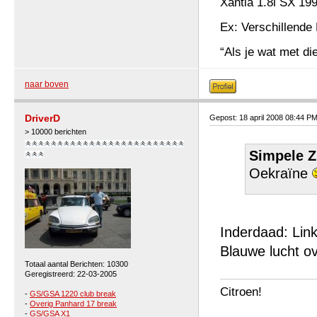
Xantia 1.8i SX 19
Ex: Verschillende 
“Als je wat met die
naar boven
DriverD
Gepost: 18 april 2008 08:44 P
> 10000 berichten
Simpele Z
Oekraïne
Inderdaad: Link
Blauwe lucht o
Totaal aantal Berichten: 10300
Geregistreerd: 22-03-2005
Citroen!
-
GS/GSA 1220 club break
-
Overig Panhard 17 break
-
GS/GSA X1