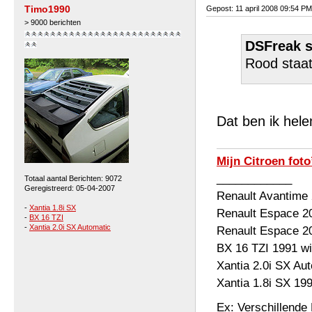
Timo1990
Gepost: 11 april 2008 09:54 PM
> 9000 berichten
DSFreak s
Rood staat
Dat ben ik hel
Mijn Citroen foto
____________
Totaal aantal Berichten: 9072
Geregistreerd: 05-04-2007
Renault Avantime
-
Xantia 1.8i SX
Renault Espace 2
-
BX 16 TZI
-
Xantia 2.0i SX Automatic
Renault Espace 2
BX 16 TZI 1991 wi
Xantia 2.0i SX Au
Xantia 1.8i SX 19
Ex: Verschillende 