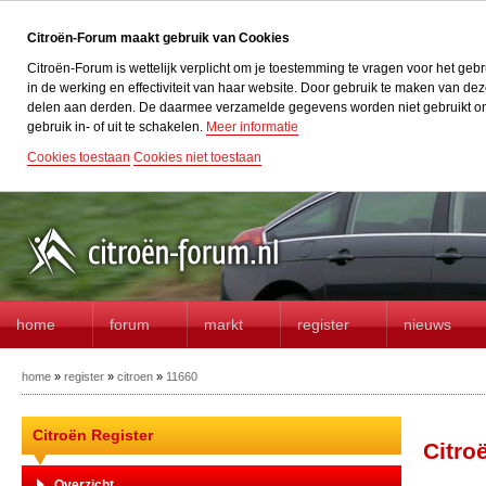
Citroën-Forum maakt gebruik van Cookies
Citroën-Forum is wettelijk verplicht om je toestemming te vragen voor het geb
in de werking en effectiviteit van haar website. Door gebruik te maken van d
delen aan derden. De daarmee verzamelde gegevens worden niet gebruikt om acti
gebruik in- of uit te schakelen.
Meer informatie
Cookies toestaan
Cookies niet toestaan
home
forum
markt
register
nieuws
home
»
register
»
citroen
»
11660
Citroën Register
Citro
Overzicht