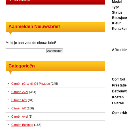
Model
Type
Status
Bouwjaa
Kleur
Aanmelden Nieuwsbrief
Kenteke
Meld je aan voor de nieuwsbrief!
Afbeeldi
Categorieën
Comfort
Citroën (Grand) C4 Picasso
(245)
Prestati
Betrouwb
Citroën 2CV
(361)
Kosten
Citroën Ami
(81)
Overall
Citroën AX
(156)
Opmerki
Citroën Axel
(8)
Citroën Berlingo
(168)