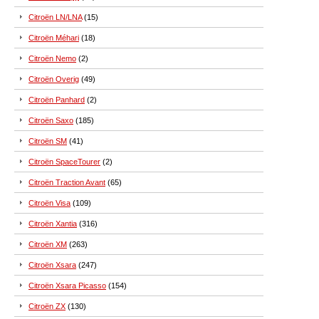
Citroën LN/LNA
(15)
Citroën Méhari
(18)
Citroën Nemo
(2)
Citroën Overig
(49)
Citroën Panhard
(2)
Citroën Saxo
(185)
Citroën SM
(41)
Citroën SpaceTourer
(2)
Citroën Traction Avant
(65)
Citroën Visa
(109)
Citroën Xantia
(316)
Citroën XM
(263)
Citroën Xsara
(247)
Citroën Xsara Picasso
(154)
Citroën ZX
(130)