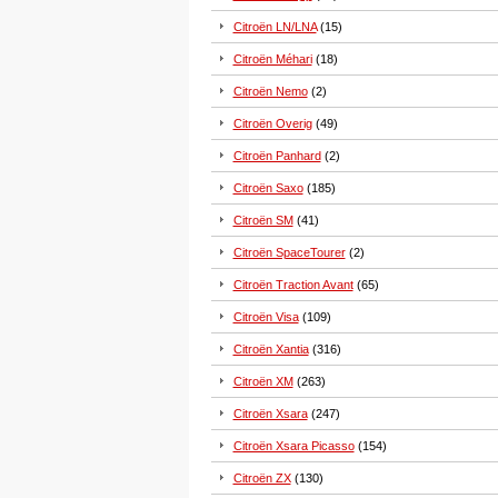
Citroën LN/LNA
(15)
Citroën Méhari
(18)
Citroën Nemo
(2)
Citroën Overig
(49)
Citroën Panhard
(2)
Citroën Saxo
(185)
Citroën SM
(41)
Citroën SpaceTourer
(2)
Citroën Traction Avant
(65)
Citroën Visa
(109)
Citroën Xantia
(316)
Citroën XM
(263)
Citroën Xsara
(247)
Citroën Xsara Picasso
(154)
Citroën ZX
(130)