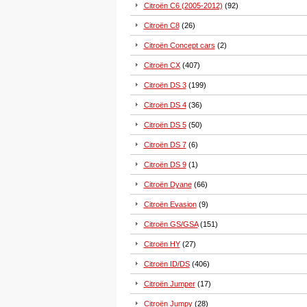
Citroën C6 (2005-2012)
(92)
Citroën C8
(26)
Citroën Concept cars
(2)
Citroën CX
(407)
Citroën DS 3
(199)
Citroën DS 4
(36)
Citroën DS 5
(50)
Citroën DS 7
(6)
Citroën DS 9
(1)
Citroën Dyane
(66)
Citroën Evasion
(9)
Citroën GS/GSA
(151)
Citroën HY
(27)
Citroën ID/DS
(406)
Citroën Jumper
(17)
Citroën Jumpy
(28)