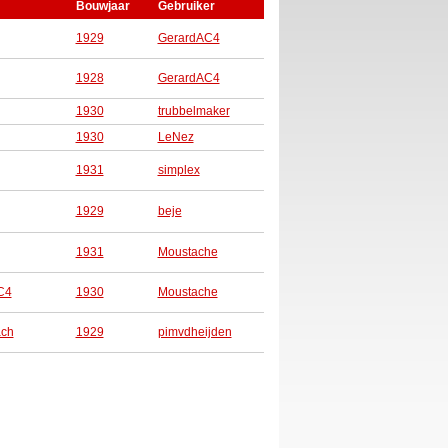
Bouwjaar
Gebruiker
1929
GerardAC4
1928
GerardAC4
1930
trubbelmaker
1930
LeNez
1931
simplex
1929
beje
1931
Moustache
AC4
1930
Moustache
âch
1929
pimvdheijden