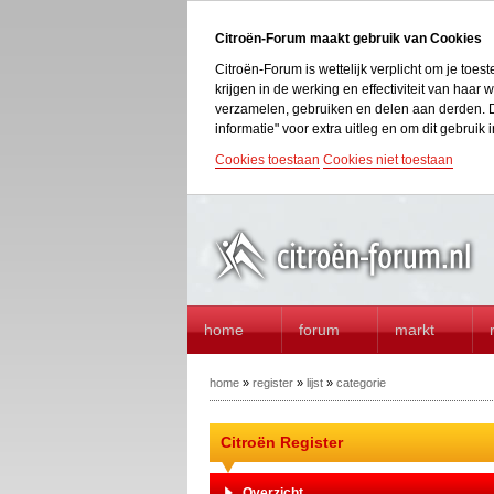
Citroën-Forum maakt gebruik van Cookies
Citroën-Forum is wettelijk verplicht om je toe
krijgen in de werking en effectiviteit van haa
verzamelen, gebruiken en delen aan derden. D
informatie" voor extra uitleg en om dit gebruik i
Cookies toestaan
Cookies niet toestaan
home
forum
markt
home
»
register
»
lijst
»
categorie
Citroën Register
Overzicht