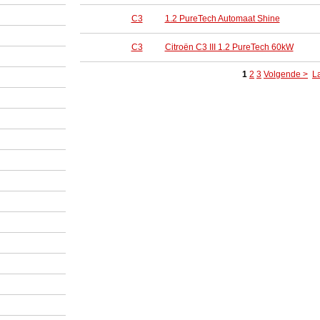
C3
1.2 PureTech Automaat Shine
C3
Citroën C3 III 1.2 PureTech 60kW
1
2
3
Volgende >
L