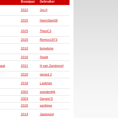
Bouwjaar
Gebruiker
2022
Jos A
2025
HansStap58
2025
TheoC3
2025
Remco1973
2010
bonetone
2016
Spark
maat
2021
H van Zandvoort
2020
gerard 2
2018
Lastman
2002
soesterdijk
2003
Gerard D
2020
xantippe
2014
Jaapquist