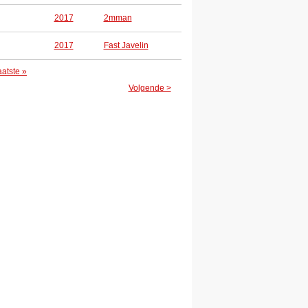
2017
2mman
2017
Fast Javelin
aatste »
Volgende >