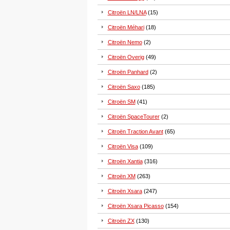
Citroën LN/LNA
(15)
Citroën Méhari
(18)
Citroën Nemo
(2)
Citroën Overig
(49)
Citroën Panhard
(2)
Citroën Saxo
(185)
Citroën SM
(41)
Citroën SpaceTourer
(2)
Citroën Traction Avant
(65)
Citroën Visa
(109)
Citroën Xantia
(316)
Citroën XM
(263)
Citroën Xsara
(247)
Citroën Xsara Picasso
(154)
Citroën ZX
(130)