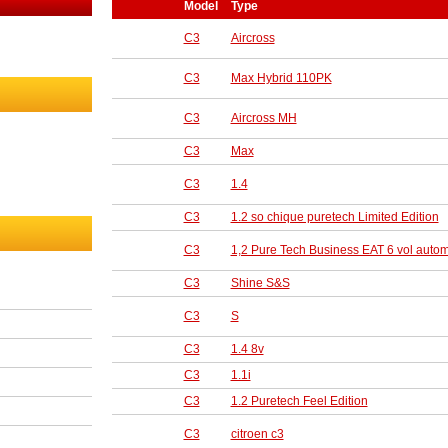
Model
Type
C3
Aircross
C3
Max Hybrid 110PK
C3
Aircross MH
C3
Max
C3
1.4
C3
1.2 so chique puretech Limited Edition
C3
1,2 Pure Tech Business EAT 6 vol auto
C3
Shine S&S
C3
S
C3
1.4 8v
C3
1.1i
C3
1.2 Puretech Feel Edition
C3
citroen c3