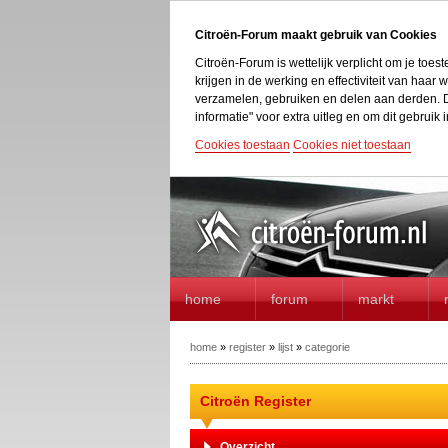
Citroën-Forum maakt gebruik van Cookies
Citroën-Forum is wettelijk verplicht om je toe
krijgen in de werking en effectiviteit van haa
verzamelen, gebruiken en delen aan derden. D
informatie" voor extra uitleg en om dit gebruik i
Cookies toestaan
Cookies niet toestaan
home
forum
markt
home
»
register
»
lijst
»
categorie
Citroën Register
Overzicht