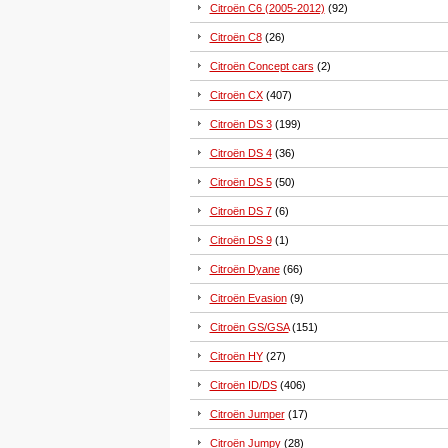
Citroën C6 (2005-2012)
(92)
Citroën C8
(26)
Citroën Concept cars
(2)
Citroën CX
(407)
Citroën DS 3
(199)
Citroën DS 4
(36)
Citroën DS 5
(50)
Citroën DS 7
(6)
Citroën DS 9
(1)
Citroën Dyane
(66)
Citroën Evasion
(9)
Citroën GS/GSA
(151)
Citroën HY
(27)
Citroën ID/DS
(406)
Citroën Jumper
(17)
Citroën Jumpy
(28)