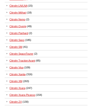
Citroën LN/LNA
(15)
Citroën Méhari
(18)
Citroën Nemo
(2)
Citroën Overig
(49)
Citroën Panhard
(2)
Citroën Saxo
(185)
Citroën SM
(41)
Citroën SpaceTourer
(2)
Citroën Traction Avant
(65)
Citroën Visa
(109)
Citroën Xantia
(316)
Citroën XM
(263)
Citroën Xsara
(247)
Citroën Xsara Picasso
(154)
Citroën ZX
(130)