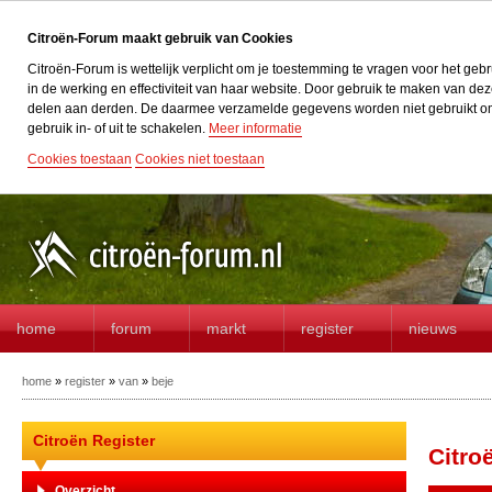
Citroën-Forum maakt gebruik van Cookies
Citroën-Forum is wettelijk verplicht om je toestemming te vragen voor het geb
in de werking en effectiviteit van haar website. Door gebruik te maken van d
delen aan derden. De daarmee verzamelde gegevens worden niet gebruikt om acti
gebruik in- of uit te schakelen.
Meer informatie
Cookies toestaan
Cookies niet toestaan
home
forum
markt
register
nieuws
home
»
register
»
van
»
beje
Citroën Register
Citro
Overzicht