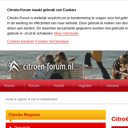
Citroën-Forum maakt gebruik van Cookies
Citroën-Forum is wettelijk verplicht om je toestemming te vragen voor het geb
in de werking en effectiviteit van haar website. Door gebruik te maken van d
delen aan derden. De daarmee verzamelde gegevens worden niet gebruikt om acti
gebruik in- of uit te schakelen.
Meer informatie
Cookies toestaan
Cookies niet toestaan
home
forum
markt
register
nieuws
home
»
register
»
van
»
trubbelmaker
Citroën Register
Citro
Overzicht