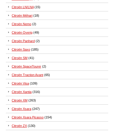
Citroën LN/LNA
(15)
Citroën Méhari
(18)
Citroën Nemo
(2)
Citroën Overig
(49)
Citroën Panhard
(2)
Citroën Saxo
(185)
Citroën SM
(41)
Citroën SpaceTourer
(2)
Citroën Traction Avant
(65)
Citroën Visa
(109)
Citroën Xantia
(316)
Citroën XM
(263)
Citroën Xsara
(247)
Citroën Xsara Picasso
(154)
Citroën ZX
(130)