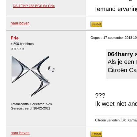
-
DS 4 THP 155 EGS So Chic
Iemand ervarin
naar boven
Frie
Gepost: 17 september 2013 1
> 500 berichten
064harry 
Als je een
Citroën Ca
???
Ik weet niet an
Totaal aantal Berichten: 528
Geregistreerd: 16-02-2011
Citroen verleden: BX, Xantia 
naar boven