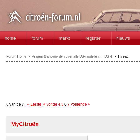
home
forum
markt
register
nieuws
Forum Home
>
Vragen & antwoorden over alle DS-modellen
>
DS 4
>
Thread
6 van de 7
« Eerste
< Vorige
4
5
6
7
Volgende >
MyCitroën