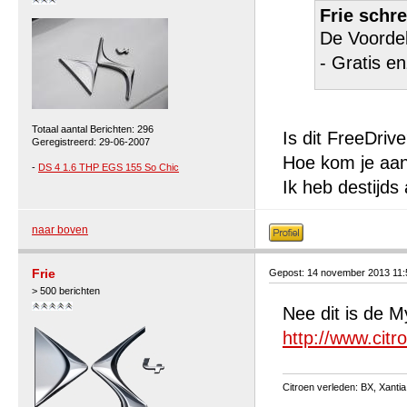
Frie schre
De Voorde
- Gratis en
Totaal aantal Berichten: 296
Is dit FreeDriv
Geregistreerd: 29-06-2007
Hoe kom je aan
-
DS 4 1.6 THP EGS 155 So Chic
Ik heb destijds 
naar boven
Frie
Gepost: 14 november 2013 11
> 500 berichten
Nee dit is de 
http://www.citr
Citroen verleden: BX, Xantia 