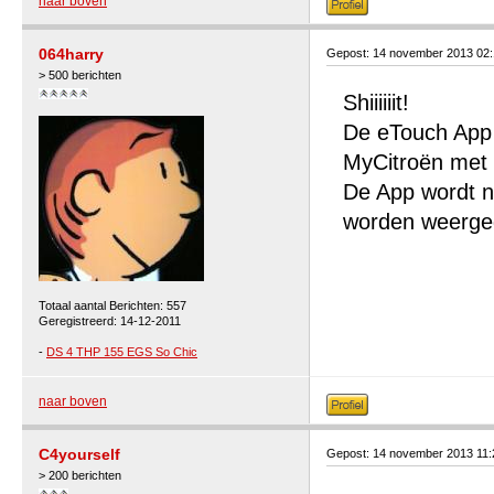
naar boven
064harry
Gepost: 14 november 2013 02
> 500 berichten
Shiiiiiit!
De eTouch App 
MyCitroën met h
De App wordt n
worden weerge
Totaal aantal Berichten: 557
Geregistreerd: 14-12-2011
-
DS 4 THP 155 EGS So Chic
naar boven
C4yourself
Gepost: 14 november 2013 11
> 200 berichten