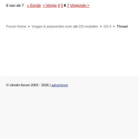
6 van de 7
« Eerste
< Vorige
4
5
6
7
Volgende >
Forum Home
>
Vragen & antwoorden over alle DS-modellen
>
DS 4
>
Thread
© citroën-forum 2003 - 2026 |
adverteren