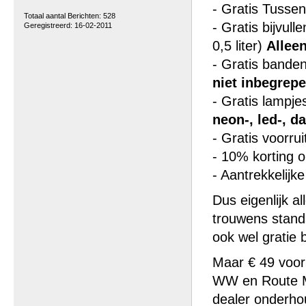
- Gratis Tusse
Totaal aantal Berichten: 528
- Gratis bijvull
Geregistreerd: 16-02-2011
0,5 liter)
Alleen
- Gratis bande
niet inbegrep
- Gratis lampj
neon-, led-, d
- Gratis voorrui
- 10% korting o
- Aantrekkelijk
Dus eigenlijk a
trouwens stand
ook wel gratie
Maar € 49 voor
WW en Route Mob
dealer onderho