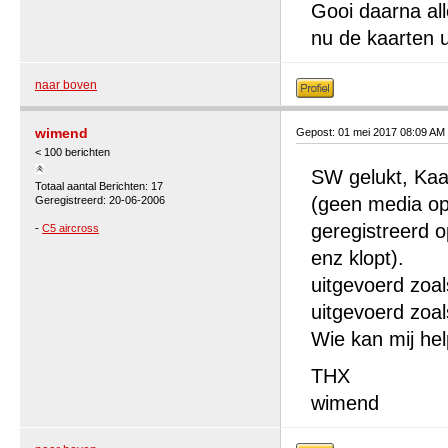
Gooi daarna al
nu de kaarten u
naar boven
wimend
Gepost: 01 mei 2017 08:09 AM
< 100 berichten
SW gelukt, Kaar
Totaal aantal Berichten: 17
(geen media op
Geregistreerd: 20-06-2006
geregistreerd o
-
C5 aircross
enz klopt).
uitgevoerd zoal
uitgevoerd zoals
Wie kan mij he
THX
wimend