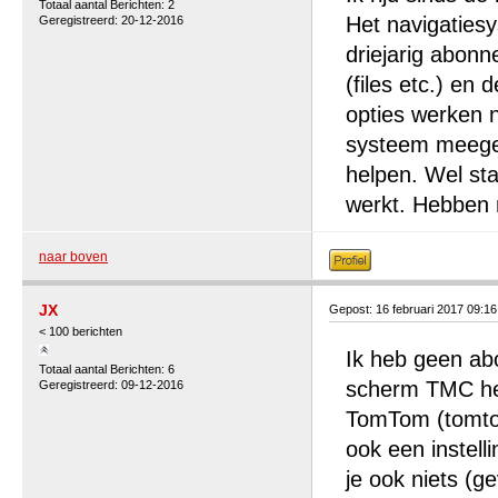
Totaal aantal Berichten: 2
Het navigaties
Geregistreerd: 20-12-2016
driejarig abon
(files etc.) en
opties werken n
systeem meegele
helpen. Wel sta
werkt. Hebben 
naar boven
JX
Gepost: 16 februari 2017 09:1
< 100 berichten
Ik heb geen abo
Totaal aantal Berichten: 6
scherm TMC heb
Geregistreerd: 09-12-2016
TomTom (tomtom
ook een instell
je ook niets (g