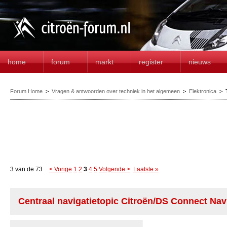
home
forum
markt
register
nieuws
Forum Home
>
Vragen & antwoorden over techniek in het algemeen
>
Elektronica
>
3 van de 73
< Vorige
1
2
3
4
5
Volgende >
Laatste »
Centraal navigatietopic Citroën/DS Connect Nav