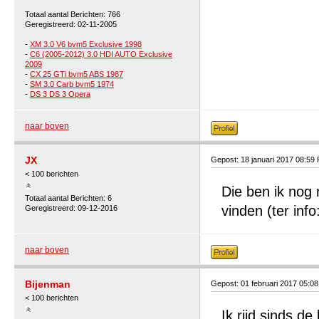
Totaal aantal Berichten: 766
Geregistreerd: 02-11-2005
-
XM 3.0 V6 bvm5 Exclusive 1998
-
C6 (2005-2012) 3.0 HDI AUTO Exclusive
2009
-
CX 25 GTi bvm5 ABS 1987
-
SM 3.0 Carb bvm5 1974
-
DS 3 DS 3 Opera
naar boven
JX
Gepost: 18 januari 2017 08:59
< 100 berichten
Die ben ik nog
Totaal aantal Berichten: 6
vinden (ter inf
Geregistreerd: 09-12-2016
naar boven
Bijenman
Gepost: 01 februari 2017 05:0
< 100 berichten
Ik rijd sinds d