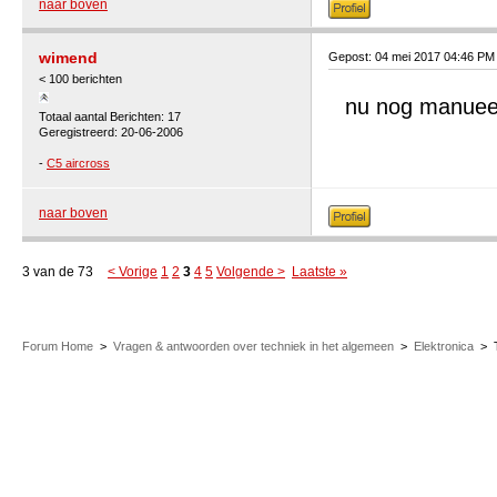
naar boven
wimend
Gepost: 04 mei 2017 04:46 PM
< 100 berichten
nu nog manueel 
Totaal aantal Berichten: 17
Geregistreerd: 20-06-2006
-
C5 aircross
naar boven
3 van de 73
< Vorige
1
2
3
4
5
Volgende >
Laatste »
Forum Home
>
Vragen & antwoorden over techniek in het algemeen
>
Elektronica
>