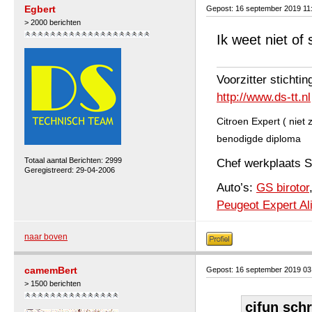
Egbert
Gepost: 16 september 2019 11
> 2000 berichten
Ik weet niet of
Voorzitter stichti
http://www.ds-tt.nl
Citroen Expert ( niet
benodigde diploma
Totaal aantal Berichten: 2999
Chef werkplaats
Geregistreerd: 29-04-2006
Auto’s:
GS birotor
Peugeot Expert Al
naar boven
camemBert
Gepost: 16 september 2019 0
> 1500 berichten
cifun schr