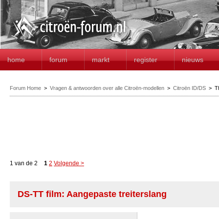
home
forum
markt
register
nieuws
Forum Home
>
Vragen & antwoorden over alle Citroën-modellen
>
Citroën ID/DS
>
T
1 van de 2
1
2
Volgende >
DS-TT film: Aangepaste treiterslang