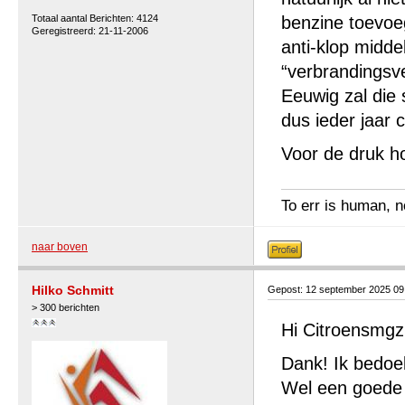
Totaal aantal Berichten: 4124
benzine toevoe
Geregistreerd: 21-11-2006
anti-klop midd
“verbrandingsve
Eeuwig zal die 
dus ieder jaar 
Voor de druk ho
To err is human, no
naar boven
Hilko Schmitt
Gepost: 12 september 2025 09
> 300 berichten
Hi Citroensmgz
Dank! Ik bedoel 
Wel een goede v