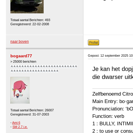
Totaal aantal Berichten: 493
Geregistreerd: 22-02-2008
naar boven
bogaard77
Gepost: 12 september 2025 10
> 25000 berichten
Je kan het dopj
die dwarser ui
Zelfbenoemd Citro
Main Entry: bo·gar
Pronunciation: ‘bO
Totaal aantal Berichten: 26007
Geregistreerd: 31-07-2003
Function: verb
-
Ami 6
1 : BULLY, INTIM
-
SM 2.7 i.e.
2 : to use or cons