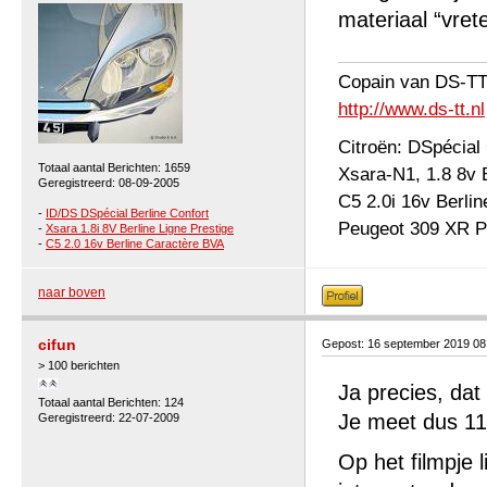
materiaal “vrete
Copain van DS-T
http://www.ds-tt.nl
Citroën: DSpécial
Totaal aantal Berichten: 1659
Xsara-N1, 1.8 8v
Geregistreerd: 08-09-2005
C5 2.0i 16v Berli
-
ID/DS DSpécial Berline Confort
Peugeot 309 XR Pl
-
Xsara 1.8i 8V Berline Ligne Prestige
-
C5 2.0 16v Berline Caractère BVA
naar boven
cifun
Gepost: 16 september 2019 0
> 100 berichten
Ja precies, da
Totaal aantal Berichten: 124
Je meet dus 11
Geregistreerd: 22-07-2009
Op het filmpje l