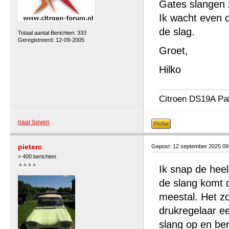
Gates slangen z
Ik wacht even o
de slag.
Totaal aantal Berichten: 333
Geregistreerd: 12-09-2005
Groet,
Hilko
Citroen DS19A Pa
naar boven
pieterc
Gepost: 12 september 2025 09
> 400 berichten
Ik snap de heel
de slang komt d
meestal. Het zo
drukregelaar e
slang op en be