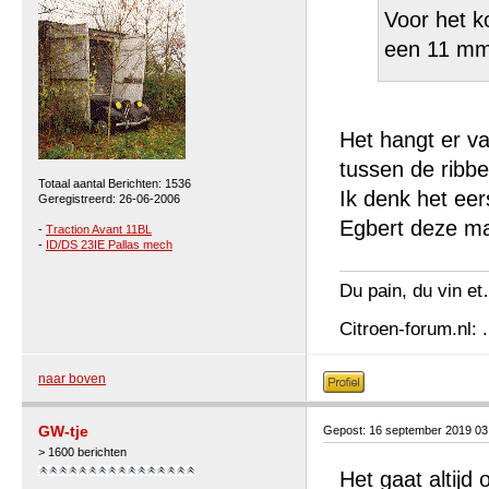
Voor het k
een 11 mm
Het hangt er va
tussen de ribbe
Totaal aantal Berichten: 1536
Ik denk het ee
Geregistreerd: 26-06-2006
Egbert deze m
-
Traction Avant 11BL
-
ID/DS 23IE Pallas mech
Du pain, du vin et
Citroen-forum.nl: .
naar boven
GW-tje
Gepost: 16 september 2019 0
> 1600 berichten
Het gaat altijd