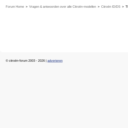
Forum Home
>
Vragen & antwoorden over alle Citroën-modellen
>
Citroën ID/DS
>
T
© citroën-forum 2003 - 2026 |
adverteren