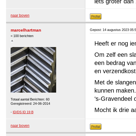
iets groter da
naar boven
marcelhartman
Gepost: 14 augustus 2023 05:
< 100 berichten
Heeft er nog ie
Om zelf een sl
een bedrag van 
en verzendkost
Met de slangen 
kunnen maken. A
‘s-Gravendeel 
Totaal aantal Berichten: 60
Geregistreerd: 24-06-2014
Mocht ik drie a
-
ID/DS ID 19 B
naar boven