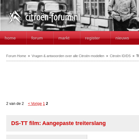
home
forum
markt
register
nieuws
Forum Home
>
Vragen & antwoorden over alle Citroën-modellen
>
Citroën ID/DS
>
T
2 van de 2
< Vorige
1
2
DS-TT film: Aangepaste treiterslang