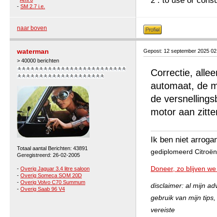
2 : to use or cons
-
SM 2.7 i.e.
naar boven
waterman
Gepost: 12 september 2025 0
> 40000 berichten
Correctie, alle
automaat, de mo
de versnelling
motor aan zitte
Ik ben niet arroga
Totaal aantal Berichten: 43891
gediplomeerd Citroën 
Geregistreerd: 26-02-2005
Doneer, zo blijven we
-
Overig Jaguar 3.4 litre saloon
-
Overig Someca SOM 20D
-
Overig Volvo C70 Summum
disclaimer: al mijn a
-
Overig Saab 96 V4
gebruik van mijn tips
vereiste