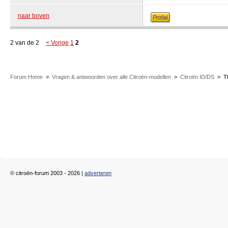
naar boven
2 van de 2
< Vorige
1
2
Forum Home
>
Vragen & antwoorden over alle Citroën-modellen
>
Citroën ID/DS
>
T
© citroën-forum 2003 - 2026 |
adverteren