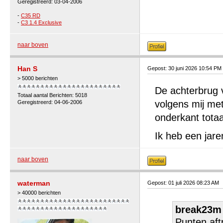
Geregistreerd: 03-04-2006
-
C35 RD
-
C3 1.4 Exclusive
naar boven
Han S
Gepost: 30 juni 2026 10:54 PM
> 5000 berichten
De achterbrug 
Totaal aantal Berichten: 5018
volgens mij met
Geregistreerd: 04-06-2006
onderkant tota
Ik heb een jare
naar boven
waterman
Gepost: 01 juli 2026 08:23 AM
> 40000 berichten
break23m 
Punten aft