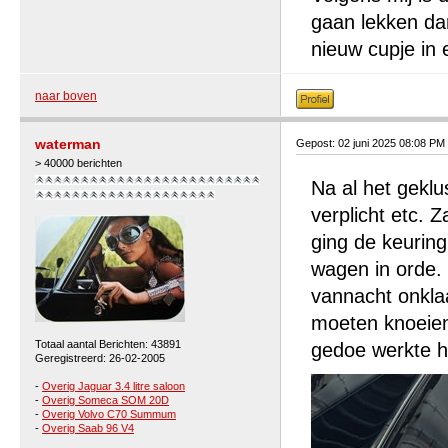
gaan lekken da
nieuw cupje in 
naar boven
waterman
Gepost: 02 juni 2025 08:08 PM
> 40000 berichten
Na al het geklu
verplicht etc. 
ging de keuring
wagen in orde.
vannacht onkla
moeten knoeien
Totaal aantal Berichten: 43891
gedoe werkte h
Geregistreerd: 26-02-2005
-
Overig Jaguar 3.4 litre saloon
-
Overig Someca SOM 20D
-
Overig Volvo C70 Summum
-
Overig Saab 96 V4