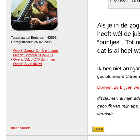
Als je in de z
heeft wél de ju
Totaal aantal Berichten: 43891
“puntjes”. Tot 
Geregistreerd: 26-02-2005
dat is al heel w
-
Overig Jaguar 3.4 litre saloon
-
Overig Someca SOM 20D
-
Overig Volvo C70 Summum
-
Overig Saab 96 V4
Ik ben niet arroga
gediplomeerd Citroën 
Doneer, zo blijven we
disclaimer: al mijn a
gebruik van mijn tips
vereiste
naar boven