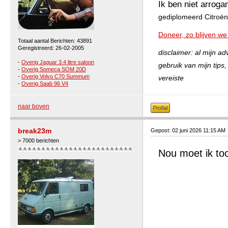
Ik ben niet arroga
gediplomeerd Citroën 
Doneer, zo blijven we
Totaal aantal Berichten: 43891
Geregistreerd: 26-02-2005
disclaimer: al mijn a
-
Overig Jaguar 3.4 litre saloon
gebruik van mijn tips
-
Overig Someca SOM 20D
-
Overig Volvo C70 Summum
vereiste
-
Overig Saab 96 V4
naar boven
break23m
Gepost: 02 juni 2026 11:15 AM
> 7000 berichten
Nou moet ik to