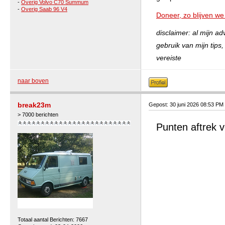
-
Overig Volvo C70 Summum
-
Overig Saab 96 V4
Doneer, zo blijven we
disclaimer: al mijn a
gebruik van mijn tips
vereiste
naar boven
break23m
Gepost: 30 juni 2026 08:53 PM
> 7000 berichten
Punten aftrek 
Totaal aantal Berichten: 7667