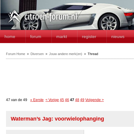
home
forum
markt
register
nieuws
Forum Home
>
Diversen
>
Jouw andere merk(en)
>
Thread
47 van de 49
« Eerste
< Vorige
45
46
47
48
49
Volgende >
Waterman’s Jag: voorwielophanging