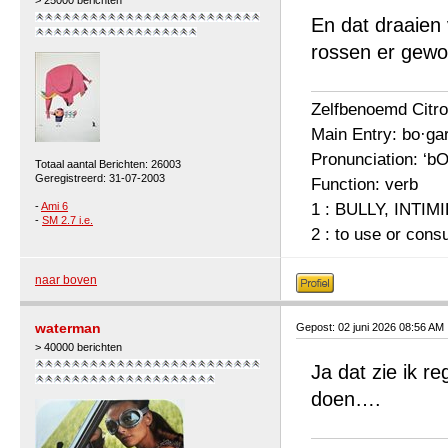
> 25000 berichten
En dat draaien
rossen er gew
Zelfbenoemd Citro
Main Entry: bo·gar
Pronunciation: ‘bO
Totaal aantal Berichten: 26003
Geregistreerd: 31-07-2003
Function: verb
-
Ami 6
1 : BULLY, INTIM
-
SM 2.7 i.e.
2 : to use or cons
naar boven
waterman
Gepost: 02 juni 2026 08:56 AM
> 40000 berichten
Ja dat zie ik r
doen….