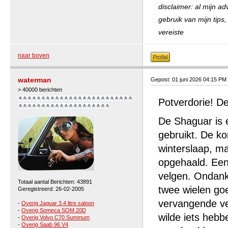
disclaimer: al mijn a
gebruik van mijn tips
vereiste
naar boven
waterman
Gepost: 01 juni 2026 04:15 PM
> 40000 berichten
Potverdorie! De
De Shaguar is e
gebruikt. De k
winterslaap, m
opgehaald. Een
velgen. Ondank
Totaal aantal Berichten: 43891
twee wielen goe
Geregistreerd: 26-02-2005
vervangende ve
-
Overig Jaguar 3.4 litre saloon
-
Overig Someca SOM 20D
wilde iets hebb
-
Overig Volvo C70 Summum
-
Overig Saab 96 V4