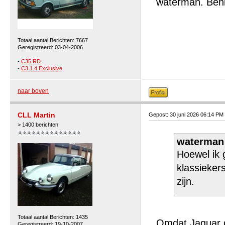
waterman. Benie
Totaal aantal Berichten: 7667
Geregistreerd: 03-04-2006
-
C35 RD
-
C3 1.4 Exclusive
naar boven
CLL Martin
Gepost: 30 juni 2026 06:14 PM
> 1400 berichten
waterman 
Hoewel ik 
klassiekers
zijn.
Totaal aantal Berichten: 1435
Omdat Jaguar de
Geregistreerd: 19-10-2007