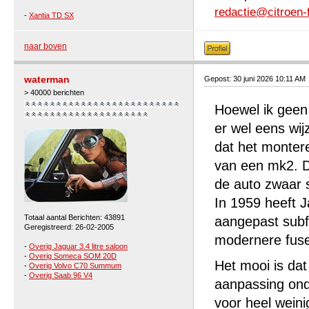
redactie@citroen-
-
Xantia TD SX
naar boven
waterman
Gepost: 30 juni 2026 10:11 AM
> 40000 berichten
Hoewel ik geen 
er wel eens wij
dat het monter
van een mk2. D
de auto zwaar st
In 1959 heeft J
Totaal aantal Berichten: 43891
aangepast subf
Geregistreerd: 26-02-2005
modernere fuse
-
Overig Jaguar 3.4 litre saloon
-
Overig Someca SOM 20D
Het mooi is da
-
Overig Volvo C70 Summum
-
Overig Saab 96 V4
aanpassing ond
voor heel weini