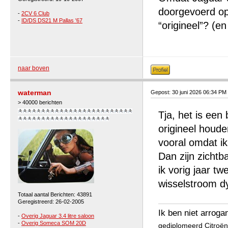
doorgevoerd op
-
2CV 6 Club
-
ID/DS DS21 M Pallas '67
“origineel”? (e
naar boven
waterman
Gepost: 30 juni 2026 06:34 PM
> 40000 berichten
Tja, het is een
origineel houde
vooral omdat i
Dan zijn zichtb
ik vorig jaar t
wisselstroom d
Totaal aantal Berichten: 43891
Geregistreerd: 26-02-2005
Ik ben niet arroga
-
Overig Jaguar 3.4 litre saloon
-
Overig Someca SOM 20D
gediplomeerd Citroën 