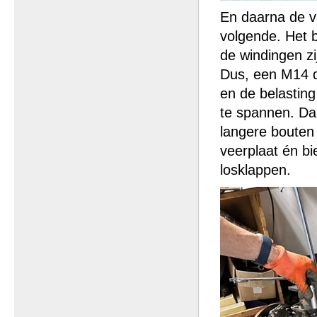
En daarna de v
volgende. Het b
de windingen zij
Dus, een M14 d
en de belasting
te spannen. Dan
langere bouten 
veerplaat én b
losklappen.