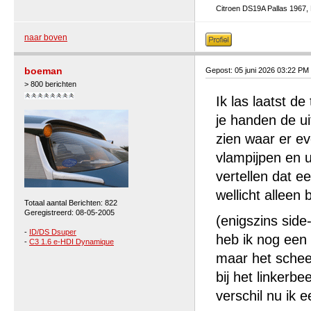
Citroen DS19A Pallas 1967,
naar boven
boeman
Gepost: 05 juni 2026 03:22 PM
> 800 berichten
Ik las laatst de
je handen de ui
zien waar er ev
vlampijpen en ui
vertellen dat e
wellicht alleen 
Totaal aantal Berichten: 822
Geregistreerd: 08-05-2005
(enigszins side
-
ID/DS Dsuper
heb ik nog een 
-
C3 1.6 e-HDI Dynamique
maar het schee
bij het linkerb
verschil nu ik 