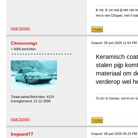
ik zie, ik zie wat jij niet zie
het is een DSuper, met 5-ba
naar boven
Citroensmgz
Gepost: 05 juni 2026 11:54 PM
> 4000 berichten
Keramisch coate
stalen pijp kom
materiaal om de
verderop wel he
Totaal aantal Berichten: 4124
To err is human, not to err is
Geregistreerd: 21-11-2006
naar boven
bogaard77
Gepost: 06 juni 2026 05:23 PM