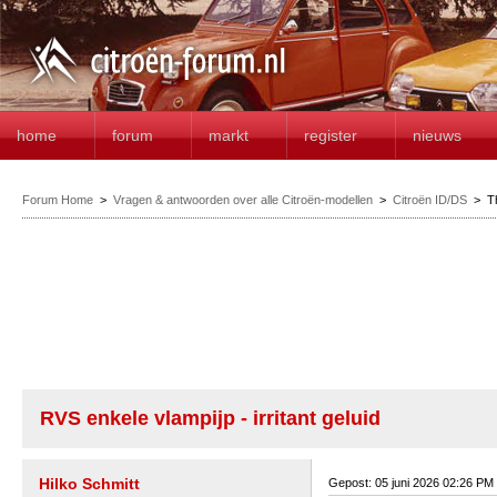
home
forum
markt
register
nieuws
Forum Home
>
Vragen & antwoorden over alle Citroën-modellen
>
Citroën ID/DS
>
T
RVS enkele vlampijp - irritant geluid
Hilko Schmitt
Gepost: 05 juni 2026 02:26 PM