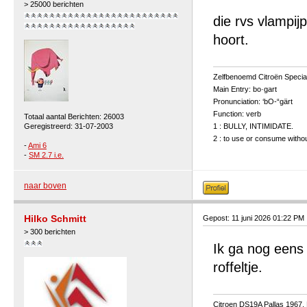
> 25000 berichten
die rvs vlampij
hoort.
Zelfbenoemd Citroën Special
Main Entry: bo·gart
Pronunciation: ‘bO-“gärt
Function: verb
Totaal aantal Berichten: 26003
Geregistreerd: 31-07-2003
1 : BULLY, INTIMIDATE.
2 : to use or consume without
-
Ami 6
-
SM 2.7 i.e.
naar boven
Hilko Schmitt
Gepost: 11 juni 2026 01:22 PM
> 300 berichten
Ik ga nog eens 
roffeltje.
Citroen DS19A Pallas 1967,