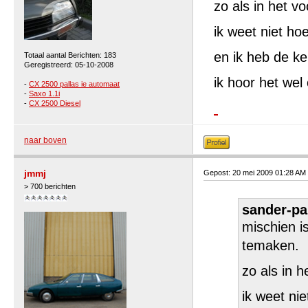
zo als in het vo
ik weet niet ho
en ik heb de ke
Totaal aantal Berichten: 183
Geregistreerd: 05-10-2008
ik hoor het wel 
-
CX 2500 pallas ie automaat
-
Saxo 1.1i
-
CX 2500 Diesel
naar boven
jmmj
Gepost: 20 mei 2009 01:28 AM
> 700 berichten
sander-pa
mischien i
temaken.
zo als in h
ik weet ni