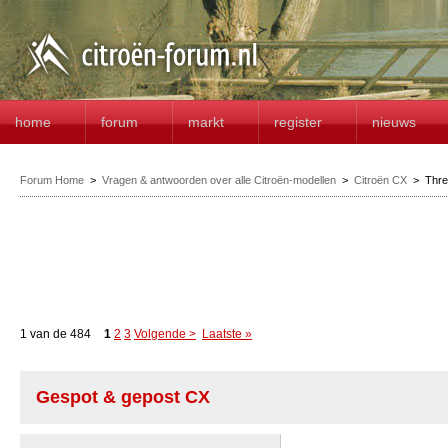
home
forum
markt
register
nieuws
Forum Home
>
Vragen & antwoorden over alle Citroën-modellen
>
Citroën CX
>
Thr
1 van de 484
1
2
3
Volgende >
Laatste »
Gespot & gepost CX