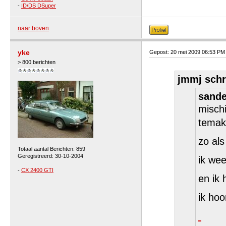
-
ID/DS DSuper
naar boven
yke
Gepost: 20 mei 2009 06:53 PM
> 800 berichten
jmmj schr
sande
misch
temak
zo als
Totaal aantal Berichten: 859
Geregistreerd: 30-10-2004
ik wee
-
CX 2400 GTI
en ik 
ik hoo