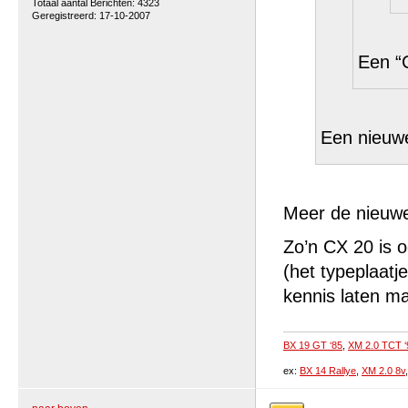
Totaal aantal Berichten: 4323
Geregistreerd: 17-10-2007
Een 
Een nieuw
Meer de nieuw
Zo’n CX 20 is 
(het typeplaatje
kennis laten m
BX 19 GT ‘85
,
XM 2.0 TCT ‘
ex:
BX 14 Rallye
,
XM 2.0 8v