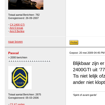
Totaal aantal Berichten: 782
Geregistreerd: 26-09-2007
-
CX 2400 GTi
-
Ami 6 break
-
Ami 8 Berline
naar boven
Pascal
Gepost: 20 mei 2009 04:45 PM
> 2000 berichten
Blijkbaar zijn e
2400GTI uit ‘7
Tis niet lelijk
ander niet klopt
Totaal aantal Berichten: 2875
‘Spirit of avant-garde’
Geregistreerd: 05-03-2006
-
C5 X7 sedan