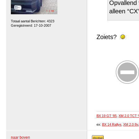
Opvallend 
alleen “CX
Totaal aantal Berichten: 4323
Geregistreerd: 17-10-2007
Zoiets?
BX 19 GT ‘85
,
XM 2.0 TCT ‘
ex:
BX 14 Rallye
,
XM 2.0 8v
naar boven