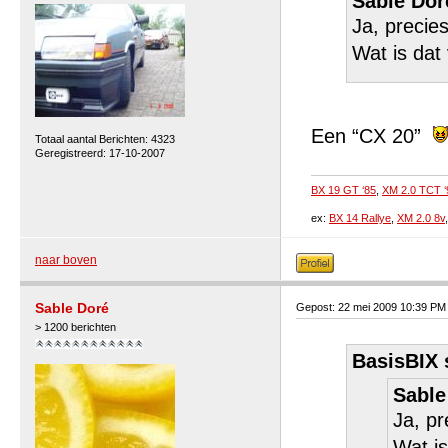
Sable Dor
Ja, precies
Wat is dat
Een “CX 20”
Totaal aantal Berichten: 4323
Geregistreerd: 17-10-2007
BX 19 GT ‘85
,
XM 2.0 TCT ‘
ex:
BX 14 Rallye
,
XM 2.0 8v
naar boven
Sable Doré
Gepost: 22 mei 2009 10:39 PM
> 1200 berichten
BasisBIX 
Sable
Ja, pr
Wat is