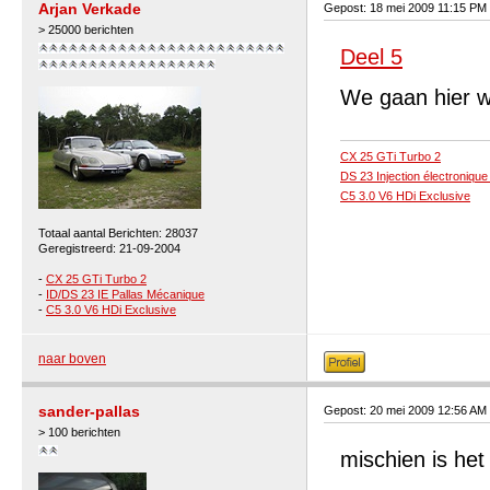
Arjan Verkade
Gepost: 18 mei 2009 11:15 PM
> 25000 berichten
Deel 5
We gaan hier w
CX 25 GTi Turbo 2
DS 23 Injection électroniqu
C5 3.0 V6 HDi Exclusive
Totaal aantal Berichten: 28037
Geregistreerd: 21-09-2004
-
CX 25 GTi Turbo 2
-
ID/DS 23 IE Pallas Mécanique
-
C5 3.0 V6 HDi Exclusive
naar boven
sander-pallas
Gepost: 20 mei 2009 12:56 AM
> 100 berichten
mischien is he