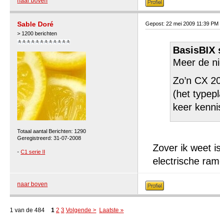
naar boven
Sable Doré
Gepost: 22 mei 2009 11:39 PM
> 1200 berichten
BasisBIX 
Meer de n
Zo’n CX 20
(het typepl
keer kenni
Totaal aantal Berichten: 1290
Geregistreerd: 31-07-2008
Zover ik weet i
-
C1 serie II
electrische ram
naar boven
1 van de 484
1
2
3
Volgende >
Laatste »