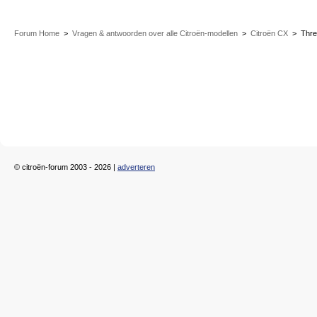
Forum Home
>
Vragen & antwoorden over alle Citroën-modellen
>
Citroën CX
>
Thr
© citroën-forum 2003 - 2026 |
adverteren