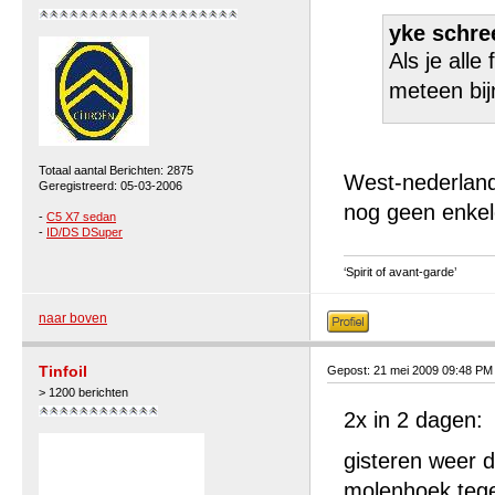
yke schre
Als je all
meteen bij
Totaal aantal Berichten: 2875
West-nederlands
Geregistreerd: 05-03-2006
nog geen enke
-
C5 X7 sedan
-
ID/DS DSuper
‘Spirit of avant-garde’
naar boven
Tinfoil
Gepost: 21 mei 2009 09:48 PM
> 1200 berichten
2x in 2 dagen:
gisteren weer de
molenhoek teg