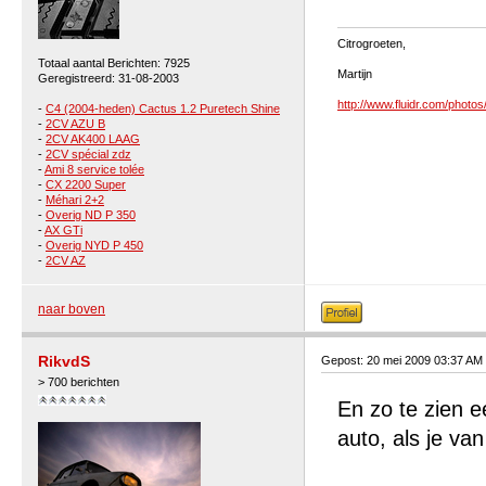
Citrogroeten,
Totaal aantal Berichten: 7925
Martijn
Geregistreerd: 31-08-2003
http://www.fluidr.com/photos
-
C4 (2004-heden) Cactus 1.2 Puretech Shine
-
2CV AZU B
-
2CV AK400 LAAG
-
2CV spécial zdz
-
Ami 8 service tolée
-
CX 2200 Super
-
Méhari 2+2
-
Overig ND P 350
-
AX GTi
-
Overig NYD P 450
-
2CV AZ
naar boven
RikvdS
Gepost: 20 mei 2009 03:37 AM
> 700 berichten
En zo te zien e
auto, als je v