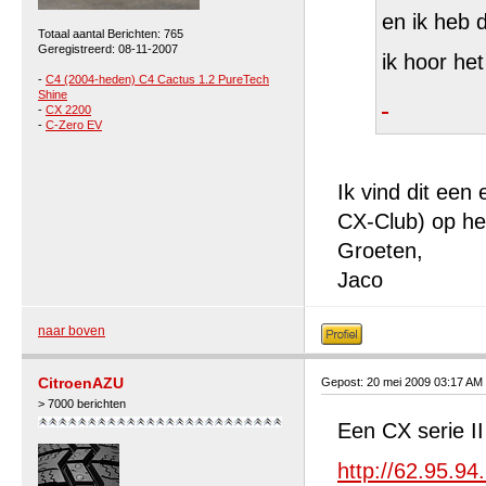
en ik heb d
Totaal aantal Berichten: 765
Geregistreerd: 08-11-2007
ik hoor het
-
C4 (2004-heden) C4 Cactus 1.2 PureTech
Shine
-
CX 2200
-
C-Zero EV
Ik vind dit een
CX-Club) op het
Groeten,
Jaco
naar boven
CitroenAZU
Gepost: 20 mei 2009 03:17 AM
> 7000 berichten
Een CX serie I
http://62.95.9