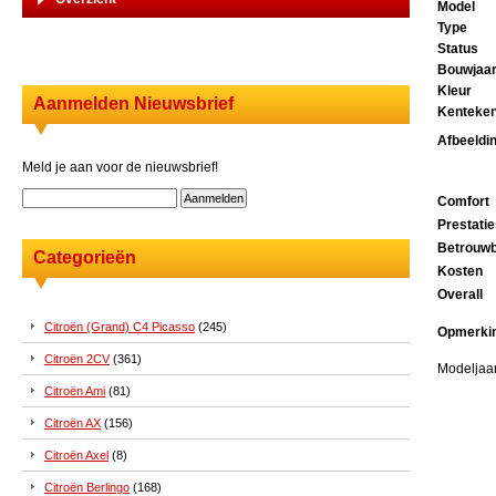
Model
Type
Status
Bouwjaa
Kleur
Aanmelden Nieuwsbrief
Kenteke
Afbeeldi
Meld je aan voor de nieuwsbrief!
Comfort
Prestati
Betrouwb
Categorieën
Kosten
Overall
Citroën (Grand) C4 Picasso
(245)
Opmerki
Citroën 2CV
(361)
Modeljaar
Citroën Ami
(81)
Citroën AX
(156)
Citroën Axel
(8)
Citroën Berlingo
(168)