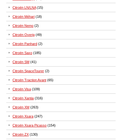
Citroën LN/LNA
(15)
Citroën Méhari
(18)
Citroën Nemo
(2)
Citroën Overig
(49)
Citroën Panhard
(2)
Citroën Saxo
(185)
Citroën SM
(41)
Citroën SpaceTourer
(2)
Citroën Traction Avant
(65)
Citroën Visa
(109)
Citroën Xantia
(316)
Citroën XM
(263)
Citroën Xsara
(247)
Citroën Xsara Picasso
(154)
Citroën ZX
(130)