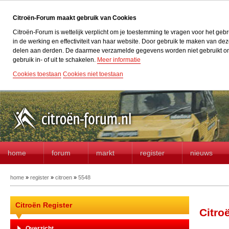
Citroën-Forum maakt gebruik van Cookies
Citroën-Forum is wettelijk verplicht om je toestemming te vragen voor het geb
in de werking en effectiviteit van haar website. Door gebruik te maken van d
delen aan derden. De daarmee verzamelde gegevens worden niet gebruikt om acti
gebruik in- of uit te schakelen.
Meer informatie
Cookies toestaan
Cookies niet toestaan
home
forum
markt
register
nieuws
home
»
register
»
citroen
»
5548
Citroën Register
Citro
Overzicht