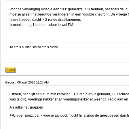
Voor de vervanging moet je een “N3” gemerkte RT3 hebben, net zoals de jouw
moet je alleen het leeuwtje veranderen in een “double chevron”. De vroege 
latere hadden dacht ik 2 ronde draaiknoppen.
Ik moet er nog 1 hebben, stuur je wel PM.
To err is human, not to err is divine.
Gepost: 08 april 2026 11:28 AM
Citroën, het blijft een auto met karakter… De radio er uit gehaald, T10 schro
was te dik). Voedingsstekker er af, voedingsstekker er weer op, radio aan en 
Als jullie het snappen…
@Citroensmgz, dank voor je aanbod, mocht hij alsnog de geest geven dan 