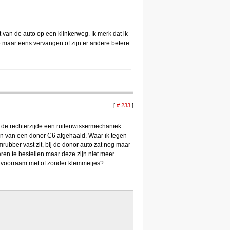
van de auto op een klinkerweg. Ik merk dat ik
e maar eens vervangen of zijn er andere betere
[
# 233
]
an de rechterzijde een ruitenwissermechaniek
an van een donor C6 afgehaald. Waar ik tegen
rubber vast zit, bij de donor auto zat nog maar
en te bestellen maar deze zijn niet meer
je voorraam met of zonder klemmetjes?