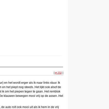
[
# 232
]
 en het wordt erger als ik naar links stuur. Ik
n het piept nog steeds. Het lijkt ook alsof de
cht ik om het piepen tegen te gaan. Het remblok
. De klauwen bewegen mooi vrij op de assen. Het
e auto rolt ook mooi uit als ik hem in de vrij