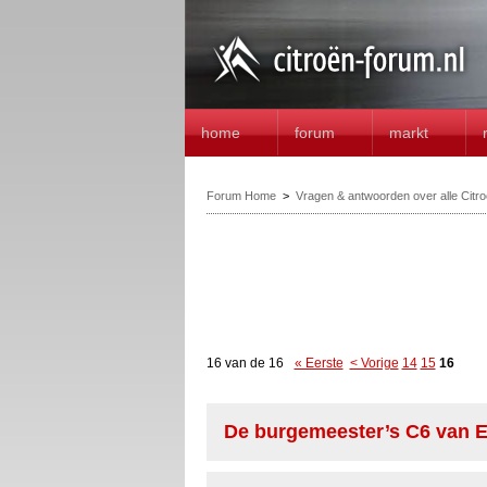
home
forum
markt
Forum Home
>
Vragen & antwoorden over alle Citr
16 van de 16
« Eerste
< Vorige
14
15
16
De burgemeester’s C6 van E