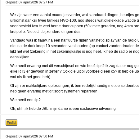
Gepost: 07 april 2026 07:27 PM
We zijn weer een aantal maandjes verder, wat standaard dingen, beurtjes ge
uitkomst dankzij twee tankjes HVO-100, nog steeds wat olielekkage wat de g
voor besteld ivm te veel herrie door cuppen (50k mee gereden, nog 4mm prof
kruipolie. Niet echt bijzondere dingen dus.
Vandaag was ik flauw, na een half uurtje rijden valt het display van de radio u
niet na de dark knop 10 seconden vasthouden (op contact zonder draaiende m
lijkt het wel (zekering in het zekeringkastje is nog heel, ik heb de radio er no
eens kijken.
Wie heeft ervaring met dit verschijnsel en wie heeft tips? ik zag dat er nog
elke RT3 er gewoon in zetten? Ook die uit bijvoorbeeld een c5? ik heb de upd
wat als ik het goed heb)
Of zijn er makkelijkere oplossingen, ik ben redelijk handig met de soldeerb
heb geen ervaring met dit soort systemen repareren.
Wie heeft een tip?
Oh, uhh, ik heb de JBL, mijn dame is een exclusieve uitvoering
Gepost: 07 april 2026 07:50 PM