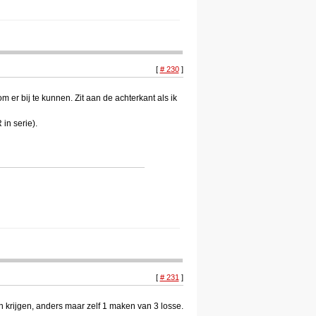
[
# 230
]
 er bij te kunnen. Zit aan de achterkant als ik
in serie).
[
# 231
]
an krijgen, anders maar zelf 1 maken van 3 losse.