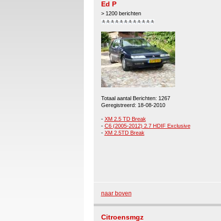
Ed P
> 1200 berichten
Totaal aantal Berichten: 1267
Geregistreerd: 18-08-2010
-
XM 2.5 TD Break
-
C6 (2005-2012) 2.7 HDIF Exclusive
-
XM 2.5TD Break
naar boven
Citroensmgz