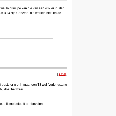
e. In principe kan die van een 407 er in, dan
C5 RT3 zijn Can/Van, die werken niet, en de
[
# 228
]
ef paste er niet in maar een T8 wel (verlengstang
hij doet het weer.
houd ik me beleefd aanbevolen.