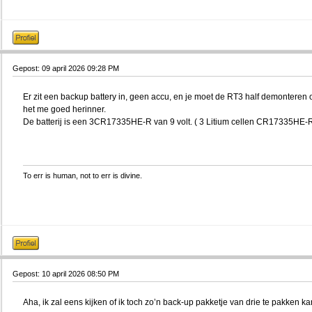
Gepost: 09 april 2026 09:28 PM
Er zit een backup battery in, geen accu, en je moet de RT3 half demonteren om
het me goed herinner.
De batterij is een 3CR17335HE-R van 9 volt. ( 3 Litium cellen CR17335HE-R 
To err is human, not to err is divine.
Gepost: 10 april 2026 08:50 PM
Aha, ik zal eens kijken of ik toch zo’n back-up pakketje van drie te pakken k