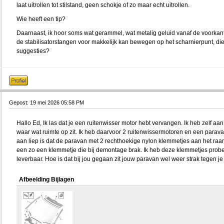
laat uitrollen tot stilstand, geen schokje of zo maar echt uitrollen.
Wie heeft een tip?
Daarnaast, ik hoor soms wat gerammel, wat metalig geluid vanaf de voorkant 
de stabilisatorstangen voor makkelijk kan bewegen op het scharnierpunt, di
suggesties?
Gepost: 19 mei 2026 05:58 PM
Hallo Ed, Ik las dat je een ruitenwisser motor hebt vervangen. Ik heb zelf a
waar wat ruimte op zit. Ik heb daarvoor 2 ruitenwissermotoren en een parav
aan liep is dat de paravan met 2 rechthoekige nylon klemmetjes aan het raam
een zo een klemmetje die bij demontage brak. Ik heb deze klemmetjes prober
leverbaar. Hoe is dat bij jou gegaan zit jouw paravan wel weer strak tegen 
Afbeelding Bijlagen