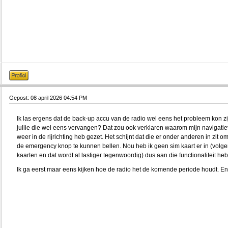
Gepost: 08 april 2026 04:54 PM
Ik las ergens dat de back-up accu van de radio wel eens het probleem kon zijn.
jullie die wel eens vervangen? Dat zou ook verklaren waarom mijn navigatiev
weer in de rijrichting heb gezet. Het schijnt dat die er onder anderen in zit 
de emergency knop te kunnen bellen. Nou heb ik geen sim kaart er in (volgen
kaarten en dat wordt al lastiger tegenwoordig) dus aan die functionaliteit heb 
Ik ga eerst maar eens kijken hoe de radio het de komende periode houdt. En