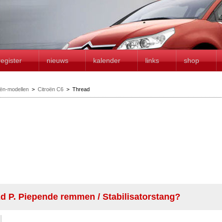
register
nieuws
kalender
links
shop
oën-modellen
>
Citroën C6
>
Thread
d P. Piepende remmen / Stabilisatorstang?