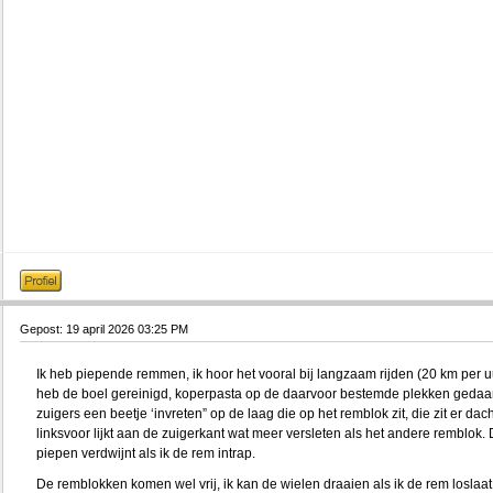
Gepost: 19 april 2026 03:25 PM
Ik heb piepende remmen, ik hoor het vooral bij langzaam rijden (20 km per uur)
heb de boel gereinigd, koperpasta op de daarvoor bestemde plekken gedaan e
zuigers een beetje ‘invreten” op de laag die op het remblok zit, die zit er da
linksvoor lijkt aan de zuigerkant wat meer versleten als het andere remblok
piepen verdwijnt als ik de rem intrap.
De remblokken komen wel vrij, ik kan de wielen draaien als ik de rem loslaat, d