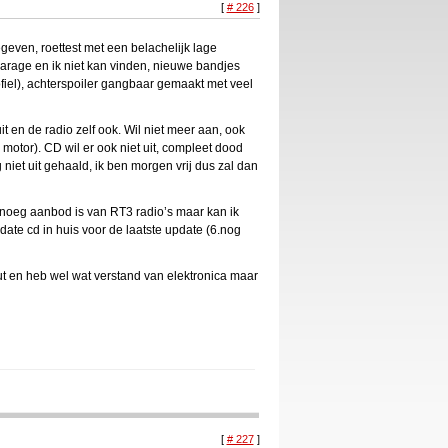
[
# 226
]
geven, roettest met een belachelijk lage
arage en ik niet kan vinden, nieuwe bandjes
iel), achterspoiler gangbaar gemaakt met veel
it en de radio zelf ook. Wil niet meer aan, ook
otor). CD wil er ook niet uit, compleet dood
g niet uit gehaald, ik ben morgen vrij dus zal dan
 genoeg aanbod is van RT3 radio’s maar kan ik
ate cd in huis voor de laatste update (6.nog
out en heb wel wat verstand van elektronica maar
[
# 227
]