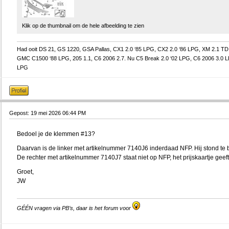
Klik op de thumbnail om de hele afbeelding te zien
Had ooit DS 21, GS 1220, GSA Pallas, CX1 2.0 ‘85 LPG, CX2 2.0 ‘86 LPG, XM 2.1 TD 
GMC C1500 ‘88 LPG, 205 1.1, C6 2006 2.7. Nu C5 Break 2.0 ‘02 LPG, C6 2006 3.0 
LPG
Gepost: 19 mei 2026 06:44 PM
Bedoel je de klemmen #13?
Daarvan is de linker met artikelnummer 7140J6 inderdaad NFP. Hij stond te 
De rechter met artikelnummer 7140J7 staat niet op NFP, het prijskaartje geef
Groet,
JW
GÉÉN vragen via PB’s, daar is het forum voor