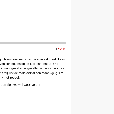
[
# 229
]
 Ik wist niet eens dat die er in zat. Heeft 1 van
enster telkens op de kop staat nadat ik het
om in noodgeval en uitgevallen accu toch nog via
s mij lust de radio ook alleen maar 2g/3g sim
ik niet zoveel.
 dan zien we wel weer verder.