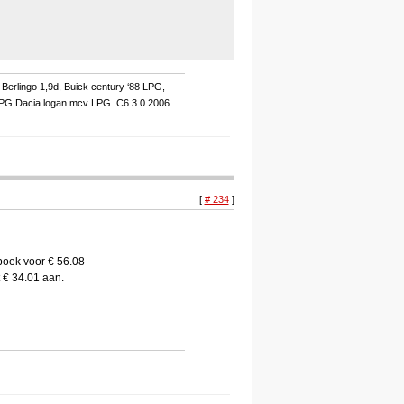
Berlingo 1,9d, Buick century ‘88 LPG,
LPG Dacia logan mcv LPG. C6 3.0 2006
[
# 234
]
boek voor € 56.08
t € 34.01 aan.