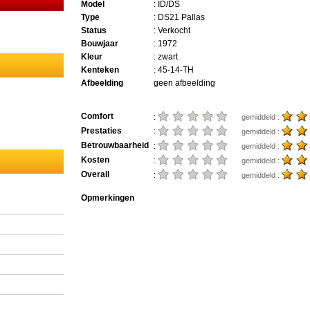
Model
: ID/DS
Type
: DS21 Pallas
Status
: Verkocht
Bouwjaar
: 1972
Kleur
: zwart
Kenteken
: 45-14-TH
Afbeelding
geen afbeelding
Comfort
:
gemiddeld :
Prestaties
:
gemiddeld :
Betrouwbaarheid
:
gemiddeld :
Kosten
:
gemiddeld :
Overall
:
gemiddeld :
Opmerkingen