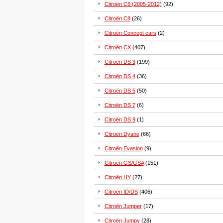
Citroën C6 (2005-2012)
(92)
Citroën C8
(26)
Citroën Concept cars
(2)
Citroën CX
(407)
Citroën DS 3
(199)
Citroën DS 4
(36)
Citroën DS 5
(50)
Citroën DS 7
(6)
Citroën DS 9
(1)
Citroën Dyane
(66)
Citroën Evasion
(9)
Citroën GS/GSA
(151)
Citroën HY
(27)
Citroën ID/DS
(406)
Citroën Jumper
(17)
Citroën Jumpy
(28)