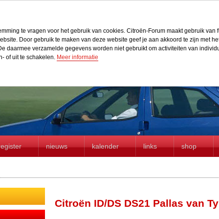
stemming te vragen voor het gebruik van cookies. Citroën-Forum maakt gebruik van f
r website. Door gebruik te maken van deze website geef je aan akkoord te zijn met h
e daarmee verzamelde gegevens worden niet gebruikt om activiteiten van individue
n- of uit te schakelen.
Meer informatie
register
nieuws
kalender
links
shop
Citroën ID/DS DS21 Pallas van T