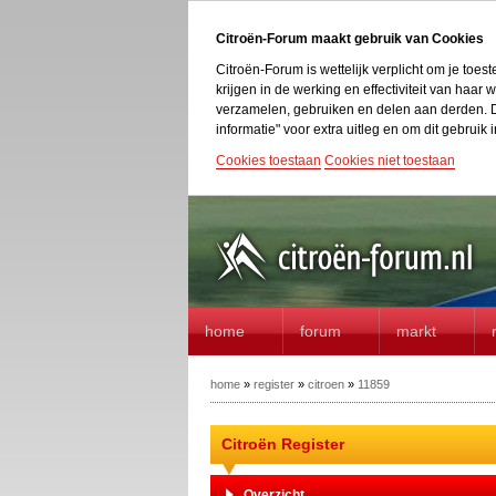
Citroën-Forum maakt gebruik van Cookies
Citroën-Forum is wettelijk verplicht om je toe
krijgen in de werking en effectiviteit van haa
verzamelen, gebruiken en delen aan derden. D
informatie" voor extra uitleg en om dit gebruik i
Cookies toestaan
Cookies niet toestaan
home
forum
markt
home
»
register
»
citroen
»
11859
Citroën Register
Overzicht