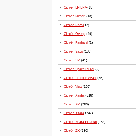
Citroën LN/LNA
(15)
Citroën Méhari
(18)
Citroën Nemo
(2)
Citroën Overig
(49)
Citroën Panhard
(2)
Citroën Saxo
(185)
Citroën SM
(41)
Citroën SpaceTourer
(2)
Citroën Traction Avant
(65)
Citroën Visa
(109)
Citroën Xantia
(316)
Citroën XM
(263)
Citroën Xsara
(247)
Citroën Xsara Picasso
(154)
Citroën ZX
(130)