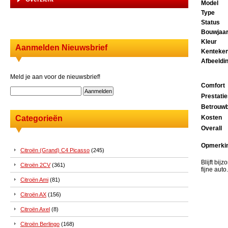
Model
Type
Status
Bouwjaa
Kleur
Aanmelden Nieuwsbrief
Kenteke
Afbeeldi
Meld je aan voor de nieuwsbrief!
Comfort
Prestati
Betrouwb
Categorieën
Kosten
Overall
Opmerki
Citroën (Grand) C4 Picasso
(245)
Blijft bij
Citroën 2CV
(361)
fijne auto.
Citroën Ami
(81)
Citroën AX
(156)
Citroën Axel
(8)
Citroën Berlingo
(168)