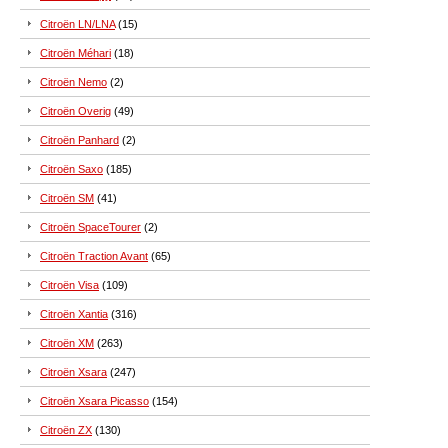
Citroën LN/LNA
(15)
Citroën Méhari
(18)
Citroën Nemo
(2)
Citroën Overig
(49)
Citroën Panhard
(2)
Citroën Saxo
(185)
Citroën SM
(41)
Citroën SpaceTourer
(2)
Citroën Traction Avant
(65)
Citroën Visa
(109)
Citroën Xantia
(316)
Citroën XM
(263)
Citroën Xsara
(247)
Citroën Xsara Picasso
(154)
Citroën ZX
(130)