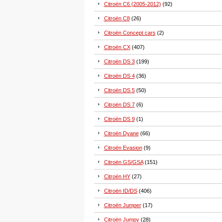
Citroën C6 (2005-2012)
(92)
Citroën C8
(26)
Citroën Concept cars
(2)
Citroën CX
(407)
Citroën DS 3
(199)
Citroën DS 4
(36)
Citroën DS 5
(50)
Citroën DS 7
(6)
Citroën DS 9
(1)
Citroën Dyane
(66)
Citroën Evasion
(9)
Citroën GS/GSA
(151)
Citroën HY
(27)
Citroën ID/DS
(406)
Citroën Jumper
(17)
Citroën Jumpy
(28)