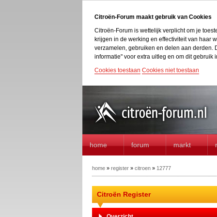
Citroën-Forum maakt gebruik van Cookies
Citroën-Forum is wettelijk verplicht om je toe
krijgen in de werking en effectiviteit van haa
verzamelen, gebruiken en delen aan derden. D
informatie" voor extra uitleg en om dit gebruik i
Cookies toestaan
Cookies niet toestaan
home
forum
markt
home
»
register
»
citroen
»
12777
Citroën Register
Overzicht