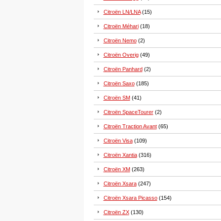
Citroën LN/LNA
(15)
Citroën Méhari
(18)
Citroën Nemo
(2)
Citroën Overig
(49)
Citroën Panhard
(2)
Citroën Saxo
(185)
Citroën SM
(41)
Citroën SpaceTourer
(2)
Citroën Traction Avant
(65)
Citroën Visa
(109)
Citroën Xantia
(316)
Citroën XM
(263)
Citroën Xsara
(247)
Citroën Xsara Picasso
(154)
Citroën ZX
(130)