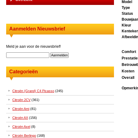
Model
Type
Status
Bouwjaa
Kleur
Aanmelden Nieuwsbrief
Kenteke
Afbeeldi
Meld je aan voor de nieuwsbrief!
Comfort
Prestati
Betrouwb
Categorieën
Kosten
Overall
Opmerki
Citroën (Grand) C4 Picasso
(245)
Citroën 2CV
(361)
Citroën Ami
(81)
Citroën AX
(156)
Citroën Axel
(8)
Citroën Berlingo
(168)