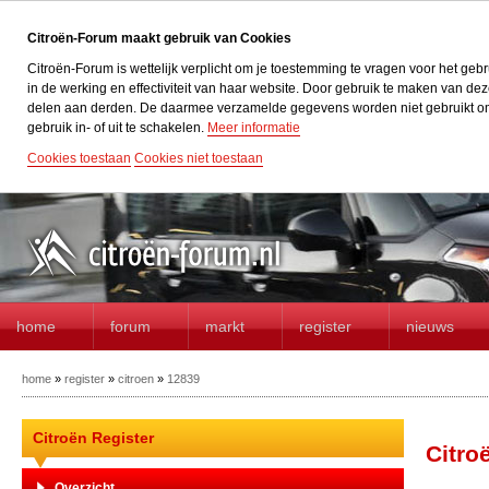
Citroën-Forum maakt gebruik van Cookies
Citroën-Forum is wettelijk verplicht om je toestemming te vragen voor het geb
in de werking en effectiviteit van haar website. Door gebruik te maken van d
delen aan derden. De daarmee verzamelde gegevens worden niet gebruikt om acti
gebruik in- of uit te schakelen.
Meer informatie
Cookies toestaan
Cookies niet toestaan
home
forum
markt
register
nieuws
home
»
register
»
citroen
»
12839
Citroën Register
Citro
Overzicht