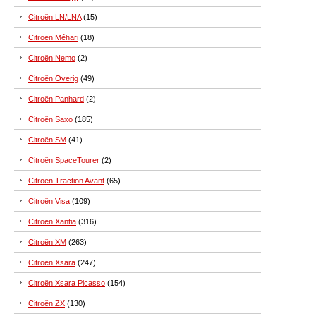
Citroën LN/LNA
(15)
Citroën Méhari
(18)
Citroën Nemo
(2)
Citroën Overig
(49)
Citroën Panhard
(2)
Citroën Saxo
(185)
Citroën SM
(41)
Citroën SpaceTourer
(2)
Citroën Traction Avant
(65)
Citroën Visa
(109)
Citroën Xantia
(316)
Citroën XM
(263)
Citroën Xsara
(247)
Citroën Xsara Picasso
(154)
Citroën ZX
(130)