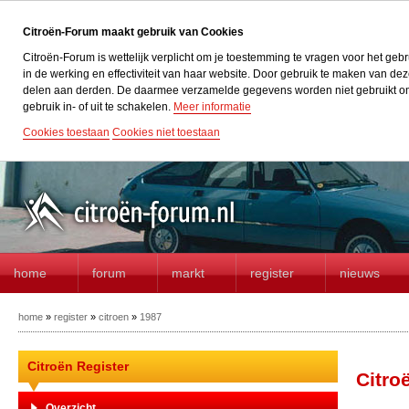
Citroën-Forum maakt gebruik van Cookies
Citroën-Forum is wettelijk verplicht om je toestemming te vragen voor het geb
in de werking en effectiviteit van haar website. Door gebruik te maken van d
delen aan derden. De daarmee verzamelde gegevens worden niet gebruikt om acti
gebruik in- of uit te schakelen.
Meer informatie
Cookies toestaan
Cookies niet toestaan
home
forum
markt
register
nieuws
home
»
register
»
citroen
»
1987
Citroën Register
Citro
Overzicht