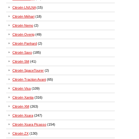
Citroën LN/LNA
(15)
Citroën Méhari
(18)
Citroën Nemo
(2)
Citroën Overig
(49)
Citroën Panhard
(2)
Citroën Saxo
(185)
Citroën SM
(41)
Citroën SpaceTourer
(2)
Citroën Traction Avant
(65)
Citroën Visa
(109)
Citroën Xantia
(316)
Citroën XM
(263)
Citroën Xsara
(247)
Citroën Xsara Picasso
(154)
Citroën ZX
(130)