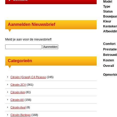
Model
Type
Status
Bouwjaa
Kleur
Aanmelden Nieuwsbrief
Kenteke
Afbeeldi
Meld je aan voor de nieuwsbrief!
Comfort
Prestati
Betrouwb
Categorieën
Kosten
Overall
Opmerki
Citroën (Grand) C4 Picasso
(245)
Citroën 2CV
(361)
Citroën Ami
(81)
Citroën AX
(156)
Citroën Axel
(8)
Citroën Berlingo
(168)