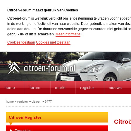
Citroën-Forum maakt gebruik van Cookies
Citroën-Forum is wettelijk verplicht om je toestemming te vragen voor het geb
in de werking en effectiviteit van haar website. Door gebruik te maken van d
delen aan derden. De daarmee verzamelde gegevens worden niet gebruikt om acti
gebruik in- of uit te schakelen.
Meer informatie
Cookies toestaan
Cookies niet toestaan
home
forum
markt
register
nieuws
home
»
register
»
citroen
»
3477
Citroën Register
Citro
Overzicht