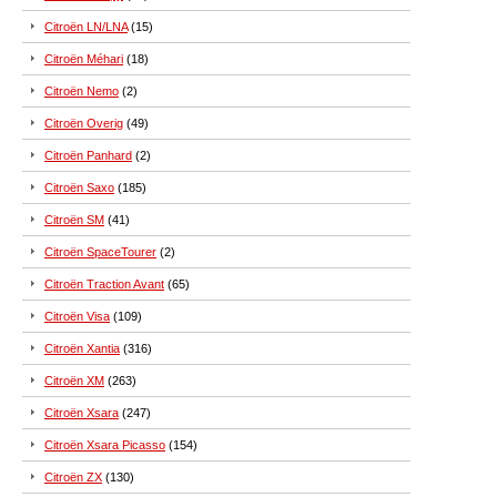
Citroën LN/LNA
(15)
Citroën Méhari
(18)
Citroën Nemo
(2)
Citroën Overig
(49)
Citroën Panhard
(2)
Citroën Saxo
(185)
Citroën SM
(41)
Citroën SpaceTourer
(2)
Citroën Traction Avant
(65)
Citroën Visa
(109)
Citroën Xantia
(316)
Citroën XM
(263)
Citroën Xsara
(247)
Citroën Xsara Picasso
(154)
Citroën ZX
(130)