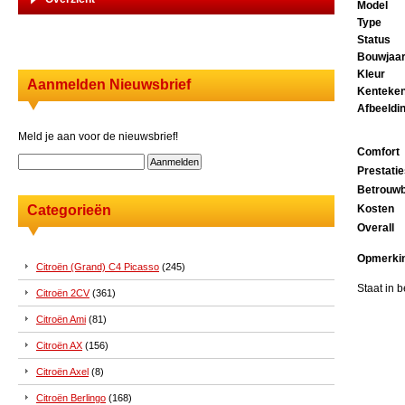
Model
Type
Status
Bouwjaa
Kleur
Aanmelden Nieuwsbrief
Kenteke
Afbeeldi
Meld je aan voor de nieuwsbrief!
Comfort
Prestati
Betrouwb
Categorieën
Kosten
Overall
Opmerki
Citroën (Grand) C4 Picasso
(245)
Staat in b
Citroën 2CV
(361)
Citroën Ami
(81)
Citroën AX
(156)
Citroën Axel
(8)
Citroën Berlingo
(168)