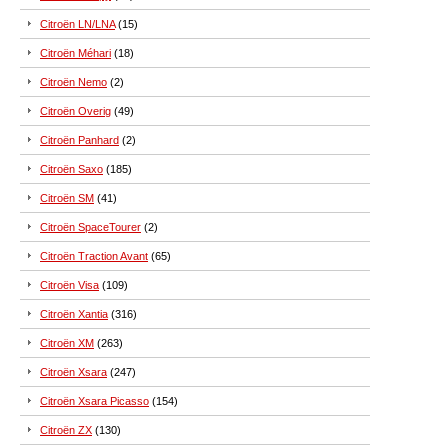
Citroën LN/LNA
(15)
Citroën Méhari
(18)
Citroën Nemo
(2)
Citroën Overig
(49)
Citroën Panhard
(2)
Citroën Saxo
(185)
Citroën SM
(41)
Citroën SpaceTourer
(2)
Citroën Traction Avant
(65)
Citroën Visa
(109)
Citroën Xantia
(316)
Citroën XM
(263)
Citroën Xsara
(247)
Citroën Xsara Picasso
(154)
Citroën ZX
(130)