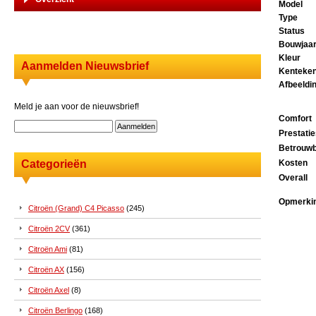
Model
Type
Status
Bouwjaa
Kleur
Aanmelden Nieuwsbrief
Kenteke
Afbeeldi
Meld je aan voor de nieuwsbrief!
Comfort
Prestati
Betrouwb
Categorieën
Kosten
Overall
Opmerki
Citroën (Grand) C4 Picasso
(245)
Citroën 2CV
(361)
Citroën Ami
(81)
Citroën AX
(156)
Citroën Axel
(8)
Citroën Berlingo
(168)