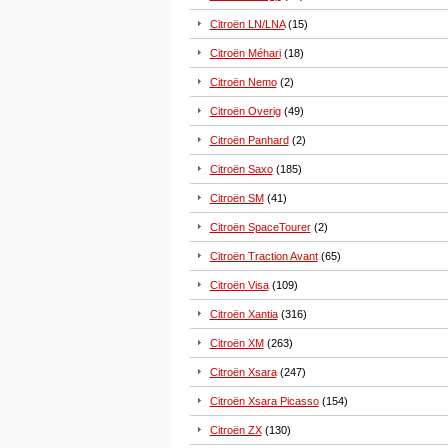
Citroën LN/LNA
(15)
Citroën Méhari
(18)
Citroën Nemo
(2)
Citroën Overig
(49)
Citroën Panhard
(2)
Citroën Saxo
(185)
Citroën SM
(41)
Citroën SpaceTourer
(2)
Citroën Traction Avant
(65)
Citroën Visa
(109)
Citroën Xantia
(316)
Citroën XM
(263)
Citroën Xsara
(247)
Citroën Xsara Picasso
(154)
Citroën ZX
(130)