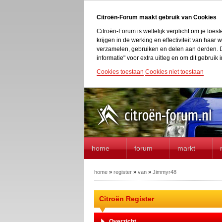
Citroën-Forum maakt gebruik van Cookies
Citroën-Forum is wettelijk verplicht om je toe
krijgen in de werking en effectiviteit van haa
verzamelen, gebruiken en delen aan derden. D
informatie" voor extra uitleg en om dit gebruik i
Cookies toestaan
Cookies niet toestaan
home
forum
markt
home
»
register
»
van
»
Jimmyr48
Citroën Register
Overzicht