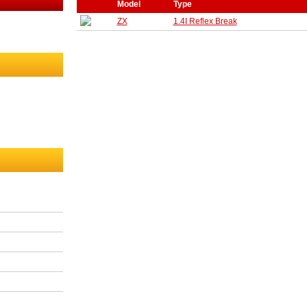
Model
Type
ZX
1.4I Reflex Break