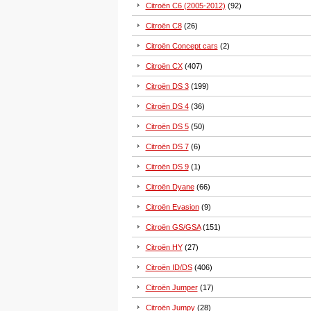
Citroën C6 (2005-2012)
(92)
Citroën C8
(26)
Citroën Concept cars
(2)
Citroën CX
(407)
Citroën DS 3
(199)
Citroën DS 4
(36)
Citroën DS 5
(50)
Citroën DS 7
(6)
Citroën DS 9
(1)
Citroën Dyane
(66)
Citroën Evasion
(9)
Citroën GS/GSA
(151)
Citroën HY
(27)
Citroën ID/DS
(406)
Citroën Jumper
(17)
Citroën Jumpy
(28)