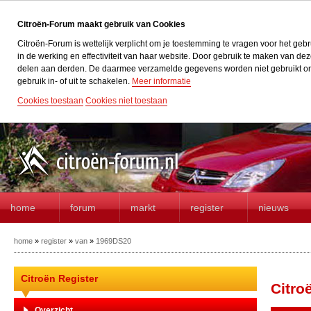
Citroën-Forum maakt gebruik van Cookies
Citroën-Forum is wettelijk verplicht om je toestemming te vragen voor het geb
in de werking en effectiviteit van haar website. Door gebruik te maken van d
delen aan derden. De daarmee verzamelde gegevens worden niet gebruikt om acti
gebruik in- of uit te schakelen.
Meer informatie
Cookies toestaan
Cookies niet toestaan
home
forum
markt
register
nieuws
home
»
register
»
van
»
1969DS20
Citroën Register
Citro
Overzicht