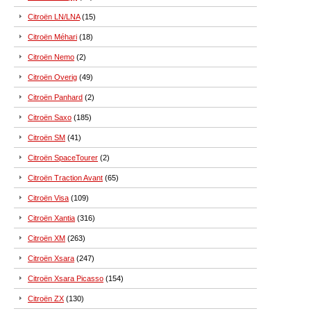
Citroën LN/LNA
(15)
Citroën Méhari
(18)
Citroën Nemo
(2)
Citroën Overig
(49)
Citroën Panhard
(2)
Citroën Saxo
(185)
Citroën SM
(41)
Citroën SpaceTourer
(2)
Citroën Traction Avant
(65)
Citroën Visa
(109)
Citroën Xantia
(316)
Citroën XM
(263)
Citroën Xsara
(247)
Citroën Xsara Picasso
(154)
Citroën ZX
(130)