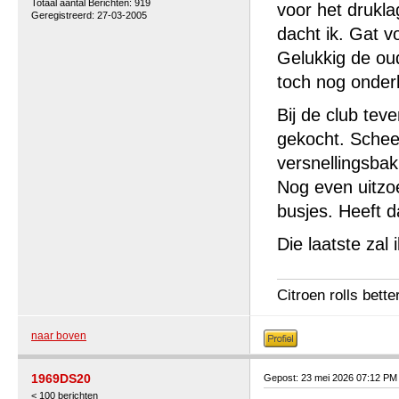
Totaal aantal Berichten: 919
voor het drukl
Geregistreerd: 27-03-2005
dacht ik. Gat vo
Gelukkig de oud
toch nog onderl
Bij de club tev
gekocht. Scheel
versnellingsba
Nog even uitzo
busjes. Heeft 
Die laatste zal
Citroen rolls bette
naar boven
1969DS20
Gepost: 23 mei 2026 07:12 PM
< 100 berichten