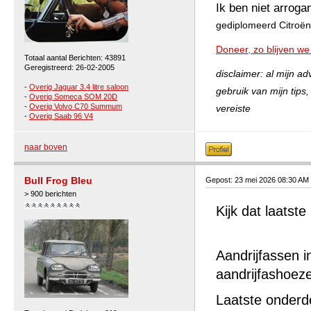
Ik ben niet arroga
gediplomeerd Citroën 
Doneer, zo blijven we
Totaal aantal Berichten: 43891
Geregistreerd: 26-02-2005
disclaimer: al mijn a
-
Overig Jaguar 3.4 litre saloon
gebruik van mijn tips
-
Overig Someca SOM 20D
-
Overig Volvo C70 Summum
vereiste
-
Overig Saab 96 V4
naar boven
Bull Frog Bleu
Gepost: 23 mei 2026 08:30 AM
> 900 berichten
Kijk dat laatste
Aandrijfassen 
aandrijfashoez
Laatste onderd