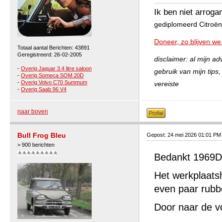
Ik ben niet arroga
gediplomeerd Citroën 
Doneer, zo blijven we
Totaal aantal Berichten: 43891
Geregistreerd: 26-02-2005
disclaimer: al mijn a
-
Overig Jaguar 3.4 litre saloon
gebruik van mijn tips
-
Overig Someca SOM 20D
-
Overig Volvo C70 Summum
vereiste
-
Overig Saab 96 V4
naar boven
Bull Frog Bleu
Gepost: 24 mei 2026 01:01 PM
> 900 berichten
Bedankt 1969D
Het werkplaats
even paar rubb
Door naar de vo