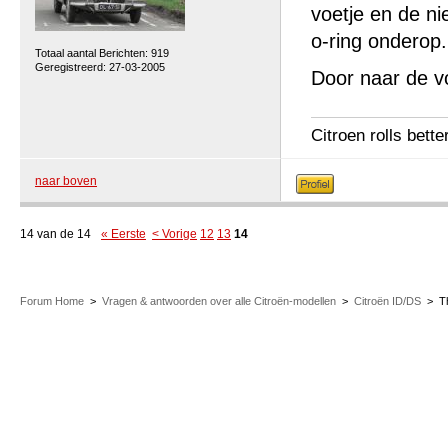
voetje en de ni
o-ring onderop.
Totaal aantal Berichten: 919
Geregistreerd: 27-03-2005
Door naar de v
Citroen rolls bette
naar boven
14 van de 14
« Eerste
< Vorige
12
13
14
Forum Home
>
Vragen & antwoorden over alle Citroën-modellen
>
Citroën ID/DS
>
T