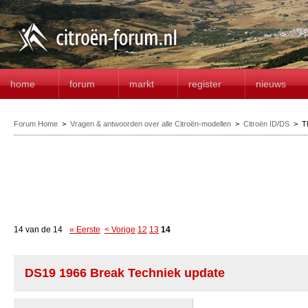
home
forum
markt
register
nieuws
Forum Home
>
Vragen & antwoorden over alle Citroën-modellen
>
Citroën ID/DS
>
T
14 van de 14
« Eerste
< Vorige
12
13
14
DS19 1966 Break Techniek update